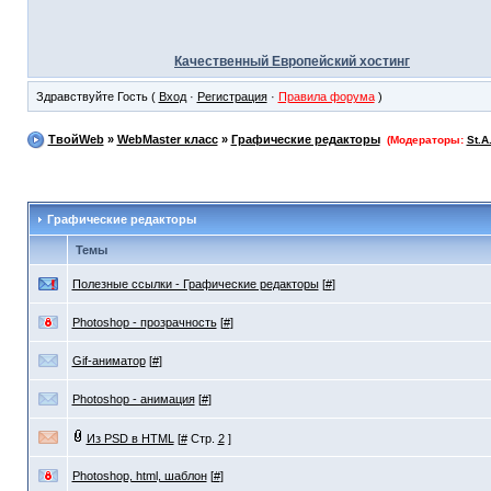
Качественный Европейский хостинг
Здравствуйте Гость (
Вход
·
Регистрация
·
Правила форума
)
ТвойWeb
»
WebMaster класс
»
Графические редакторы
(Модераторы:
St.A
Графические редакторы
Темы
Полезные ссылки - Графические редакторы
[
#
]
Photoshop - прозрачность
[
#
]
Gif-аниматор
[
#
]
Photoshop - анимация
[
#
]
Из PSD в HTML
[
#
Стр.
2
]
Photoshop, html, шаблон
[
#
]