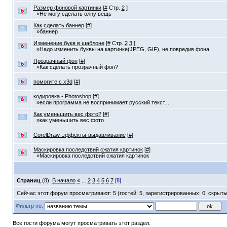
Размер фоновой картинки
[
#
Стр.
2
]
»Не могу сделать олну вещь
Как сделать баннер
[
#
]
»баннер
Изменение букв в шаблоне
[
#
Стр.
2
3
]
»Надо изменить буквы на картинке(JPEG, GIF), не повредив фона
Прозрачный фон
[
#
]
»Как сделать прозрачный фон?
помогите с x3d
[
#
]
кодировка - Photoshop
[
#
]
»если программа не воспринимает русский текст...
Как уменьшить вес фото?
[
#
]
»как уменьшить вес фото
CorelDraw-эффекты-выдавливание
[
#
]
Маскировка последствий сжатия картинок
[
#
]
»Маскировка последствий сжатия картинок
Страниц
(8):
В начало
«
...
2
3
4
5
6
7
[8]
Сейчас этот форум просматривают: 5 (гостей: 5, зарегистрированных: 0, скрыты
Фильтр по:
Все гости форума могут просматривать этот раздел.