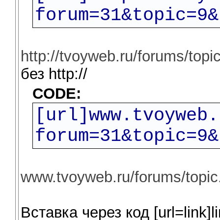
forum=31&topic=9&
http://tvoyweb.ru/forums/top
без http://
CODE:
[url]www.tvoyweb.
forum=31&topic=9&
www.tvoyweb.ru/forums/topi
Вставка через код [url=link]lin