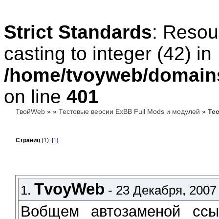
Strict Standards
: Resou
casting to integer (42) in
/home/tvoyweb/domains
on line
401
ТвойWeb
»
»
Тестовые версии ExBB Full Mods и модулей
»
Те
Страниц
(1):
[1]
TvoyWeb
1.
- 23 Декабря, 2007 
Вобщем автозаменой ссы