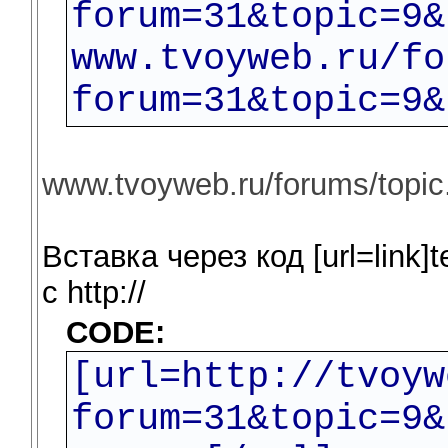
forum=31&topic=9&
www.tvoyweb.ru/fo
forum=31&topic=9&
www.tvoyweb.ru/forums/topi
Вставка через код [url=link]te
c http://
CODE:
[url=http://tvoyw
forum=31&topic=9&