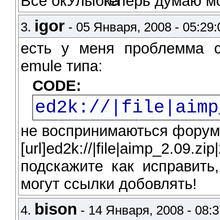
Все ок
Теперь думаю м
igor
3.
- 05 Января, 2008 - 05:29:
есть у меня проблемма с
emule типа:
CODE:
ed2k://|file|aimp
не воспринимаються форумо
[url]ed2k://|file|aimp_2
подскажите как исправить
могут ссылки добовлять!
bison
4.
- 14 Января, 2008 - 08:3