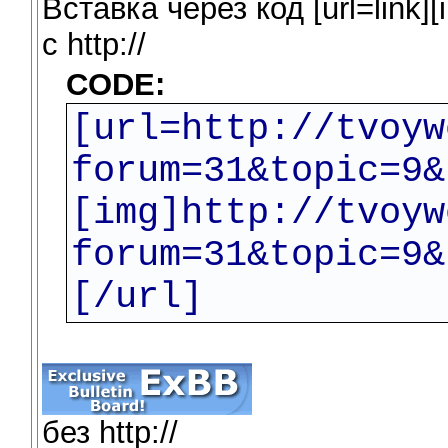
Вставка через код [url=link][i
c http://
CODE:
[url=http://tvoyw
forum=31&topic=9&
[img]http://tvoyw
forum=31&topic=9&
[/url]
без http://