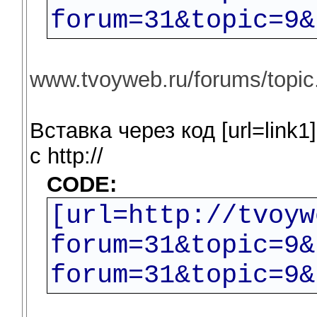
forum=31&topic=9&
www.tvoyweb.ru/forums/topi
Вставка через код [url=link1]l
c http://
CODE:
[url=http://tvoyw
forum=31&topic=9&
forum=31&topic=9&