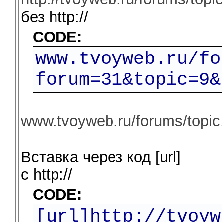
без http://
CODE:
www.tvoyweb.ru/fo
forum=31&topic=9&
www.tvoyweb.ru/forums/topi
Вставка через код [url]
c http://
CODE:
[url]http://tvoyw