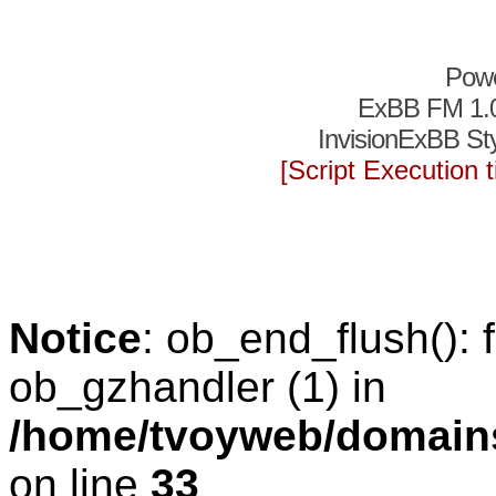
Pow
ExBB FM 1.
InvisionExBB St
[Script Execution
Notice
: ob_end_flush(): f
ob_gzhandler (1) in
/home/tvoyweb/domains
on line
33