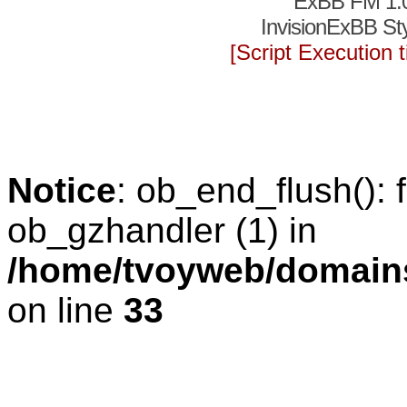
ExBB FM 1.
InvisionExBB St
[Script Execution
Notice
: ob_end_flush(): f
ob_gzhandler (1) in
/home/tvoyweb/domains
on line
33