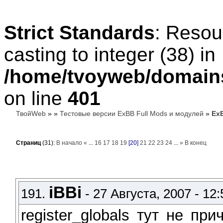
Strict Standards
: Resou
casting to integer (38) in
/home/tvoyweb/domains
on line
401
ТвойWeb
»
»
Тестовые версии ExBB Full Mods и модулей
»
ExB
Страниц
(31):
В начало
«
...
16
17
18
19
[20]
21
22
23
24
...
»
В конец
iBBi
191.
- 27 Августа, 2007 - 12:
register_globals тут не п