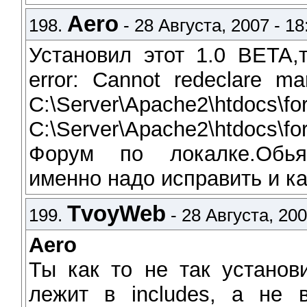
Aero
198.
- 28 Августа, 2007 - 18
Установил этот 1.0 BETA,
error: Cannot redeclare mar
C:\Server\Apache2\htd
C:\Server\Apache2\htdocs\for
Форум по локалке.Обьяс
именно надо исправить и как
TvoyWeb
199.
- 28 Августа, 200
Aero
Ты как то не так установи
лежит в includes, а не 