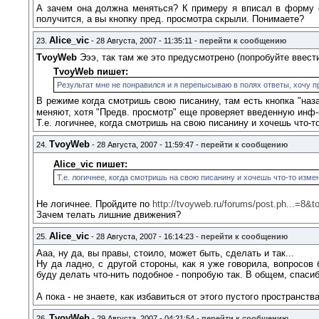
А зачем она должна меняться? К примеру я вписал в форму о
получится, а вы кнопку пред. просмотра скрыли. Понимаете?
Alice_vic
23.
- 28 Августа, 2007 - 11:35:11 -
перейти к сообщению
TvoyWeb
Эээ, так там же это предусмотрено (попробуйте ввести
TvoyWeb пишет:
Результат мне не понравился и я перепысываю в полях ответы, хочу п
В режиме когда смотришь свою писанину, там есть кнопка "наз
меняют, хотя "Предв. просмотр" еще проверяет введенную инф-
Т.е. логичнее, когда смотришь на свою писанину и хочешь что-т
TvoyWeb
24.
- 28 Августа, 2007 - 11:59:47 -
перейти к сообщению
Alice_vic пишет:
Т.е. логичнее, когда смотришь на свою писанину и хочешь что-то изме
Не логичнее. Пройдите по
http://tvoyweb.ru/forums/post.ph...=8&t
Зачем телать лишние движения?
Alice_vic
25.
- 28 Августа, 2007 - 16:14:23 -
перейти к сообщению
Ааа, ну да, вы правы, стоило, может быть, сделать и так...
Ну да ладно, с другой стороны, как я уже говорила, вопросов
буду делать что-нить подобное - попробую так. В общем, спаси
А пока - не знаете, как избавиться от этого пустого пространств
TvoyWeb
26.
- 29 Августа, 2007 - 04:21:54 -
перейти к сообщению