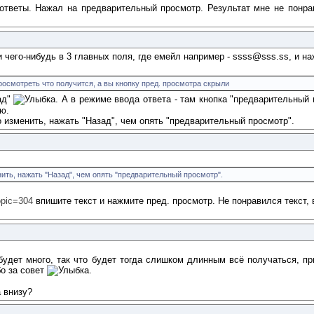
тветы. Нажал на предварительный просмотр. Результат мне не понра
 чего-нибудь в 3 главных поля, где емейл например - ssss@sss.ss, и на
росмотреть что получится, а вы кнопку пред. просмотра скрыли
ад"
. А в режиме ввода ответа - там кнопка "предварительный 
ю.
о изменить, нажать "Назад", чем опять "предварительный просмотр".
нить, нажать "Назад", чем опять "предварительный просмотр".
opic=304
впишите текст и нажмите пред. просмотр. Не понравился текст, 
 будет много, так что будет тогда слишком длинным всё получаться, п
бо за совет
.
а внизу?