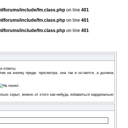
l/forums/include/fm.class.php
on line
401
l/forums/include/fm.class.php
on line
401
l/forums/include/fm.class.php
on line
401
и ответы.
ии на кнопку предв. просмотра, она так и остается, а должна
.
ально скрыт, можно от этого как-нибудь избавиться кардинально