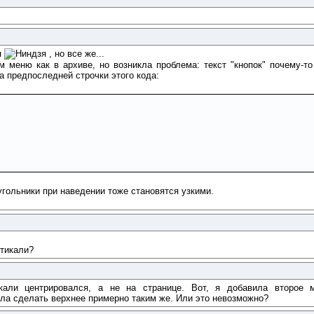
я
, но все же...
 меню как в архиве, но возникла проблема: текст "кнопок" почему-то
за предпоследней строчки этого кода:
угольники при наведении тоже становятся узкими.
ртикали?
и центрировался, а не на странице. Вот, я добавила второе мен
тела сделать верхнее примерно таким же. Или это невозможно?