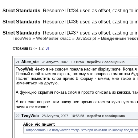
Strict Standards
: Resource ID#34 used as offset, casting to i
Strict Standards
: Resource ID#36 used as offset, casting to i
Strict Standards
: Resource ID#37 used as offset, casting to i
ТвойWeb
»
WebMaster класс
»
JavaScript
»
Введенный текст
Страниц
(3):
«
1
2
[3]
Alice_vic
21.
- 28 Августа, 2007 - 10:15:54 -
перейти к сообщению
TvoyWeb
Че-то я не совсем поняла насчет display:none. Когда я
Первый слой хочется скрыть, потому что вопрсов там потом буд
Насчет поместить слои прямо В форму - мммм, мне такое в го
изменяться на другую.
А функцию скрытия показа слоя я просто списала из книжки, там
А вот еще вопрос: там внизу все время остается куча пустого 
ничего не меняя?
TvoyWeb
22.
- 28 Августа, 2007 - 10:55:58 -
перейти к сообщению
Alice_vic пишет:
Попробовала, но получается тогда, что при нажатии на кнопку предв. п