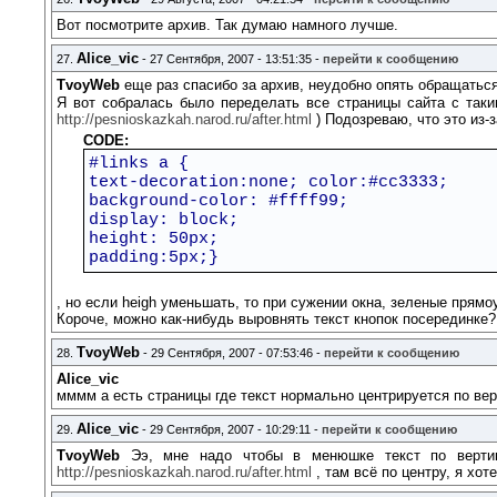
Вот посмотрите архив. Так думаю намного лучше.
Alice_vic
27.
- 27 Сентября, 2007 - 13:51:35 -
перейти к сообщению
TvoyWeb
еще раз спасибо за архив, неудобно опять обращатьс
Я вот собралась было переделать все страницы сайта с таким
http://pesnioskazkah.narod.ru/after.html
) Подозреваю, что это из-
CODE:
#links a {
text-decoration:none; color:#cc3333;
background-color: #ffff99;
display: block;
height: 50px;
padding:5px;}
, но если heigh уменьшать, то при сужении окна, зеленые прямо
Короче, можно как-нибудь выровнять текст кнопок посерединке?
TvoyWeb
28.
- 29 Сентября, 2007 - 07:53:46 -
перейти к сообщению
Alice_vic
мммм а есть страницы где текст нормально центрируется по ве
Alice_vic
29.
- 29 Сентября, 2007 - 10:29:11 -
перейти к сообщению
TvoyWeb
Ээ, мне надо чтобы в менюшке текст по вертикал
http://pesnioskazkah.narod.ru/after.html
, там всё по центру, я хо