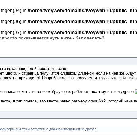
nteger (34) in
/home/tvoyweb/domains/tvoyweb.ru/public_htm
nteger (36) in
/home/tvoyweb/domains/tvoyweb.ru/public_htm
nteger (37) in
/home/tvoyweb/domains/tvoyweb.ru/public_htm
 просто показывается чуть ниже - Как сделать?
 его вставляю, слой просто исчезает.
ет много, и страница получится слишком длинной, если на ней же будут 
лову не приходило! Попробовала, но получается тогда, что при нажат
 написано, что это во всех браузерах работает, поэтому и так мудрено
места, я так поняла, это место равно размеру слоя №2, который изнач
росмотра, она так и остается, а должна изменяться на другую.