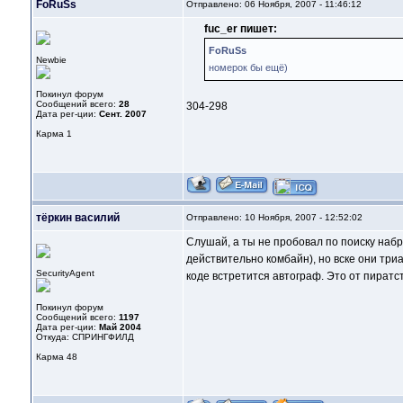
FoRuSs
Отправлено: 06 Ноября, 2007 - 11:46:12
fuc_er пишет:
FoRuSs
Newbie
номерок бы ещё)
Покинул форум
Сообщений всего:
28
304-298
Дата рег-ции:
Сент. 2007
Карма
1
тёркин василий
Отправлено: 10 Ноября, 2007 - 12:52:02
Слушай, а ты не пробовал по поиску набр
действительно комбайн), но вске они триа
SecurityAgent
коде встретится автограф. Это от пиратс
Покинул форум
Сообщений всего:
1197
Дата рег-ции:
Май 2004
Откуда: СПРИНГФИЛД
Карма
48