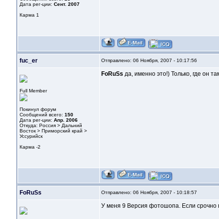
Дата рег-ции:
Сент. 2007
Карма
1
fuc_er
Отправлено: 06 Ноября, 2007 - 10:17:56
FoRuSs
да, именно это!) Только, где он та
Full Member
Покинул форум
Сообщений всего:
150
Дата рег-ции:
Апр. 2006
Откуда: Россия > Дальний
Восток > Приморский край >
Уссурийск
Карма
-2
FoRuSs
Отправлено: 06 Ноября, 2007 - 10:18:57
У меня 9 Версия фотошопа. Если срочно 