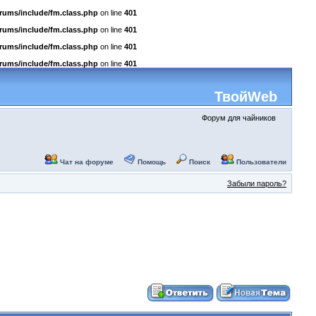
rums/include/fm.class.php
on line
401
rums/include/fm.class.php
on line
401
rums/include/fm.class.php
on line
401
rums/include/fm.class.php
on line
401
ТвойWeb
Форум для чайников
Чат на форуме
Помощь
Поиск
Пользователи
Забыли пароль?