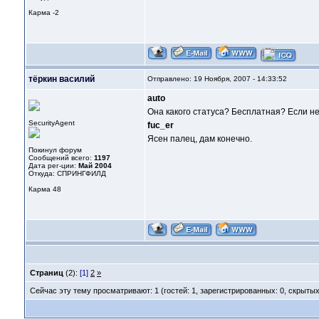
Карма
-2
тёркин василий
Отправлено: 19 Ноября, 2007 - 14:33:52
auto
Она какого статуса? Бесплатная? Если нет
SecurityAgent
fuc_er
Ясен палец, дам конечно.
Покинул форум
Сообщений всего:
1197
Дата рег-ции:
Май 2004
Откуда: СПРИНГФИЛД
Карма
48
Страниц
(2):
[1]
2
»
Сейчас эту тему просматривают: 1 (гостей: 1, зарегистрированных: 0, скрытых