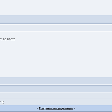
, то плохо.
: 0)
«
Графические редакторы
»