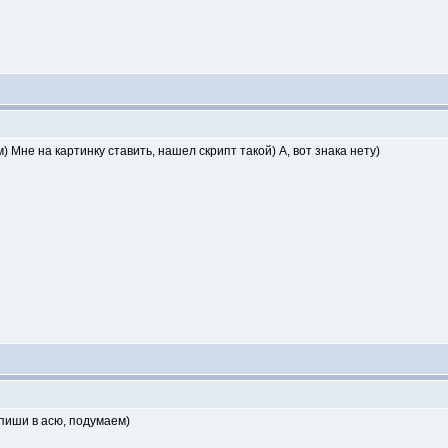
м) Мне на картинку ставить, нашел скрипт такой) А, вот знака нету)
пиши в асю, подумаем)