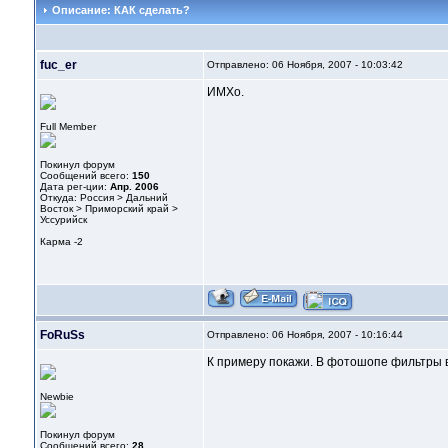
Описание: КАК сделать?
fuc_er
Отправлено: 06 Ноября, 2007 - 10:03:42
ИМХо.
Full Member
Покинул форум
Сообщений всего:
150
Дата рег-ции:
Апр. 2006
Откуда: Россия > Дальний
Восток > Приморский край >
Уссурийск
Карма
-2
FoRuSs
Отправлено: 06 Ноября, 2007 - 10:16:44
К примеру покажи. В фотошопе фильтры в
Newbie
Покинул форум
Сообщений всего:
28