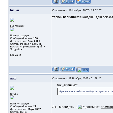
fuc_er
Отправлено: 10 Ноября, 2007 - 19:02:37
тёркин василий
как найдешь. даш поюза
Full Member
Покинул форум
Сообщений всего:
150
Дата рег-ции:
Апр. 2006
Откуда: Россия > Дальний
Восток > Приморский край >
Уссурийск
Карма
-2
auto
Отправлено: 11 Ноября, 2007 - 01:39:26
fuc_er пишет:
тёркин василий
как найдешь. даш поюза
Newbie
Покинул форум
Сообщений всего:
27
Эх... Молодежь....
Вот,
посмот
Дата рег-ции:
Март 2007
Откуда: НиНо