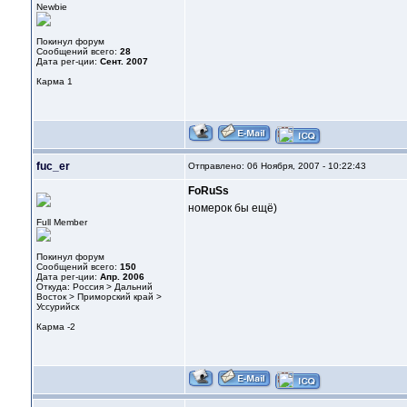
Newbie
Покинул форум
Сообщений всего:
28
Дата рег-ции:
Сент. 2007
Карма
1
fuc_er
Отправлено: 06 Ноября, 2007 - 10:22:43
FoRuSs
номерок бы ещё)
Full Member
Покинул форум
Сообщений всего:
150
Дата рег-ции:
Апр. 2006
Откуда: Россия > Дальний
Восток > Приморский край >
Уссурийск
Карма
-2