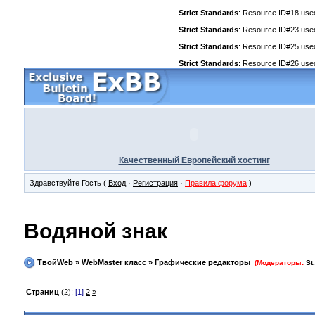
Strict Standards
: Resource ID#18 used 
Strict Standards
: Resource ID#23 used 
Strict Standards
: Resource ID#25 used 
Strict Standards
: Resource ID#26 used 
Качественный Европейский хостинг
Здравствуйте Гость (
Вход
·
Регистрация
·
Правила форума
)
Водяной знак
ТвойWeb
»
WebMaster класс
»
Графические редакторы
(Модераторы:
St
Страниц
(2):
[1]
2
»