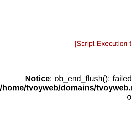
[Script Execution
Notice
: ob_end_flush(): faile
/home/tvoyweb/domains/tvoyweb.r
o