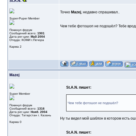
St.A.N.
Точно
Mazej
, недавно спрашивал..
Super-Puper Member
Чем тебе фотошоп не подошёл? Тебе вроде
Покинул форум
Сообщений всего:
1901
Дата рег-ции:
Май 2004
Откуда: КОМИ г.Печора
Карма
2
Mazej
St.A.N. пишет:
Super Member
Чем тебе фотошоп не подошёл?
Покинул форум
Сообщений всего:
1316
Дата рег-ции:
Нояб. 2004
Откуда: Татарстан г. Казань
Ну ты видел мой шаблон в котором есть о
Карма
0
St.A.N. пишет: