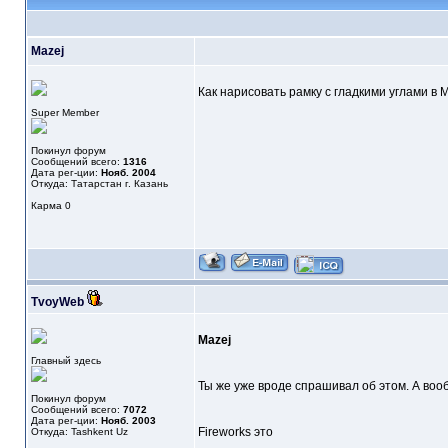
Mazej
Как нарисовать рамку с гладкими углами в 
Super Member
Покинул форум
Сообщений всего:
1316
Дата рег-ции:
Нояб. 2004
Откуда: Татарстан г. Казань
Карма
0
TvoyWeb
Mazej
Главный здесь
Ты же уже вроде спрашивал об этом. А воо
Покинул форум
Сообщений всего:
7072
Дата рег-ции:
Нояб. 2003
Fireworks это
Откуда: Tashkent Uz