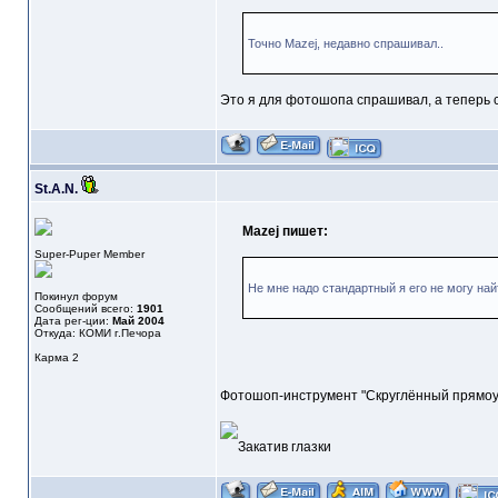
Точно Mazej, недавно спрашивал..
Это я для фотошопа спрашивал, а теперь 
St.A.N.
Mazej пишет:
Super-Puper Member
Не мне надо стандартный я его не могу най
Покинул форум
Сообщений всего:
1901
Дата рег-ции:
Май 2004
Откуда: КОМИ г.Печора
Карма
2
Фотошоп-инструмент "Скруглённый прямоуго