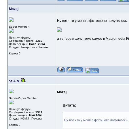
Mazej
Ну вот что у меня в фотошопе получилось,
Super Member
Покинул форум
а теперь я хочу тоже самое в Macromedia F
Сообщений всего:
1316
Дата рег-ции:
Нояб. 2004
Откуда: Татарстан г. Казань
Карма
0
St.A.N.
Mazej
Super-Puper Member
Цитата:
Покинул форум
Сообщений всего:
1901
Дата рег-ции:
Май 2004
Откуда: КОМИ г.Печора
Ну вот что у меня в фотошопе получилось,
Карма
2