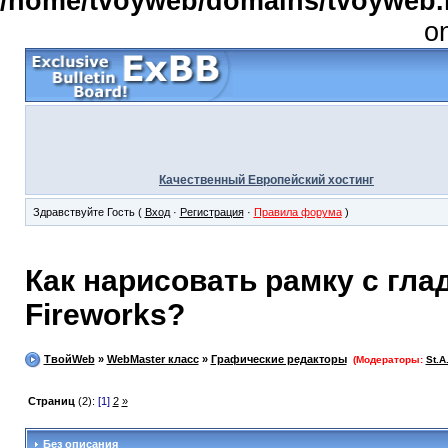
/home/tvoyweb/domains/tvoyweb.r
o
Качественный Европейский хостинг
Здравствуйте Гость (
Вход
·
Регистрация
·
Правила форума
)
Как нарисовать рамку с гла
Fireworks?
ТвойWeb
»
WebMaster класс
»
Графические редакторы
(Модераторы:
St.A
Страниц
(2):
[1]
2
»
Без описания