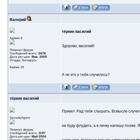
Валерий
тёркин василий
Админ-3
Здорово, василий!
Покинул форум
Сообщений всего:
2676
Дата рег-ции:
Янв. 2005
Откуда: Беларусь
Карма
16
А че это у тебя случилось?
тёркин василий
Привет. Рад тебя слышать. Всмысле случил
SecurityAgent
не буду флудить, а в личку напишу позже. Я
Покинул форум
Сообщений всего:
1197
Дата рег-ции:
Май 2004
Откуда: СПРИНГФИЛД