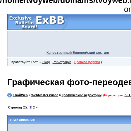
/home/tvoyweb/domains/tvoyweb.r
o
Качественный Европейский хостинг
Здравствуйте Гость (
Вход
·
Регистрация
·
Правила форума
)
Графическая фото-переоде
ТвойWeb
»
WebMaster класс
»
Графические редакторы
(Модераторы:
St.A
Страниц
(2):
[1]
2
»
Без описания