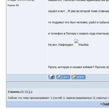
накрылся. Написал письмо админам(там форм
Карма
48
зашёл и вот... Я уже во второй теме отвеча
то подумал что был человек, ушёл и забыли
и телефон в Питере с нового года платным
Ну вот. Нафлудил.
Прога, которую я назвал клёвая? Прочли п
Страниц
(2):
[1]
2
»
Сейчас эту тему просматривают: 1 (гостей: 1, зарегистрированных: 0, скрытых: 
«
Граф