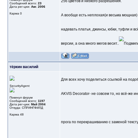
256 цветов и низкого разрешения.
Сообщений всего:
23
Дата рег-ции:
Авг. 2006
Карма
0
А вообще есть неплохая(и весьма мощная) 
надевать платья, джинсы, юбки, туфли и в
версии, а она много мегов весит..
тёркин василий
Для всех хочу поделиться ссылкой на подоб
SecurityAgent
AKVIS Decorator- не совсем то, но всё-же и
Покинул форум
Сообщений всего:
1197
Дата рег-ции:
Май 2004
Откуда: СПРИНГФИЛД
Карма
48
прога по перекрашиванию с заменой текст