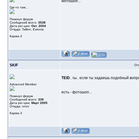
Фотошоп...
Где-то там...
Покинул форум
Сообщений всего:
3538
Дата рег-ции:
Окт. 2004
Откуда: Tallinn, Estonia
Карма
4
SKIF
От
TEiD
.. гы.. если ты задаешь подобный вопр
Advanced Member
есть - фотошоп...
Покинул форум
Сообщений всего:
339
Дата рег-ции:
Март 2005
Откуда: nnov
Карма
3