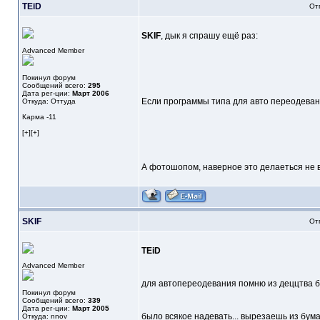
TEiD
От
SKIF
, дык я спрашу ещё раз:
Advanced Member
Покинул форум
Сообщений всего:
295
Дата рег-ции:
Март 2006
Если программы типа для авто переодевани
Откуда: Оттуда
Карма
-11
[+][+]
А фотошопом, наверное это делаеться не в
SKIF
От
TEiD
Advanced Member
для автопереодевания помню из деццтва бы
Покинул форум
Сообщений всего:
339
Дата рег-ции:
Март 2005
было всякое надевать... вырезаешь из бумаг
Откуда: nnov