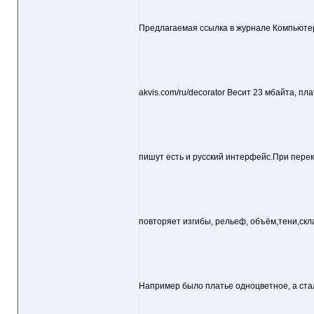
Предлагаемая ссылка в журнале Компьюте
akvis.com/ru/decorator Весит 23 мбайта, пла
пишут есть и русский интерфейс.При пер
повторяет изгибы, рельеф, объём,тени,скла
Например было платье одноцветное, а ста