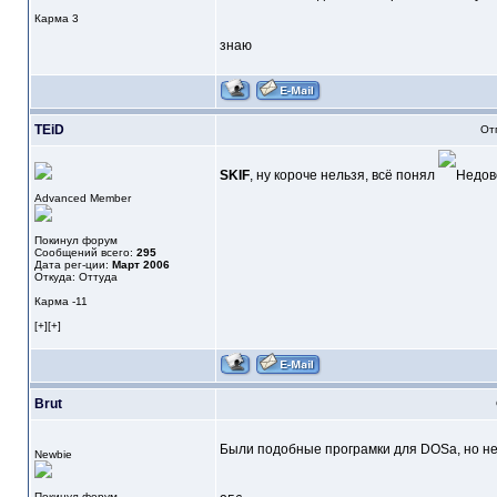
Карма
3
знаю
TEiD
От
SKIF
, ну короче нельзя, всё понял
Advanced Member
Покинул форум
Сообщений всего:
295
Дата рег-ции:
Март 2006
Откуда: Оттуда
Карма
-11
[+][+]
Brut
Были подобные програмки для DOSа, но не 
Newbie
Покинул форум