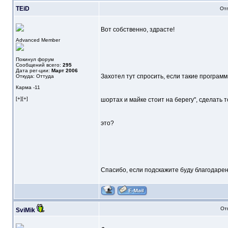
TEiD
Отп
Вот собственно, здрасте!
Advanced Member
Покинул форум
Сообщений всего:
295
Дата рег-ции:
Март 2006
Захотел тут спросить, если такие программ
Откуда: Оттуда
Карма
-11
[+][+]
шортах и майке стоит на берегу", сделать 
это?
Спасибо, если подскажите буду благодаре
От
SviMik