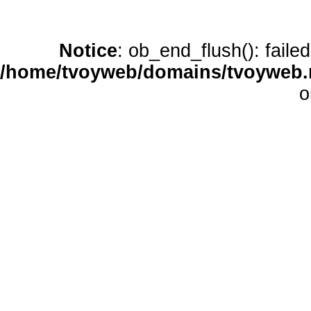
Notice
: ob_end_flush(): faile
/home/tvoyweb/domains/tvoyweb.r
o