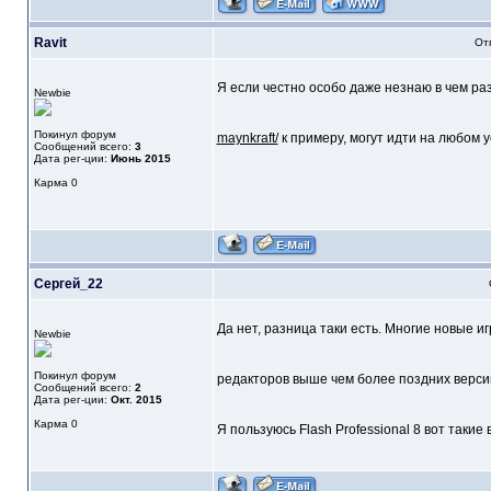
Ravit
От
Я если честно особо даже незнаю в чем раз
Newbie
Покинул форум
maynkraft/
к примеру, могут идти на любом 
Сообщений всего:
3
Дата рег-ции:
Июнь 2015
Карма
0
Сергей_22
Да нет, разница таки есть. Многие новые 
Newbie
Покинул форум
редакторов выше чем более поздних верси
Сообщений всего:
2
Дата рег-ции:
Окт. 2015
Карма
0
Я пользуюсь Flash Professional 8 вот такие