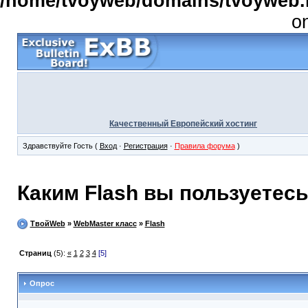
/home/tvoyweb/domains/tvoyweb.r
o
Качественный Европейский хостинг
Здравствуйте Гость (
Вход
·
Регистрация
·
Правила форума
)
Каким Flash вы пользуетес
ТвойWeb
»
WebMaster класс
»
Flash
Страниц
(5):
«
1
2
3
4
[5]
Опрос