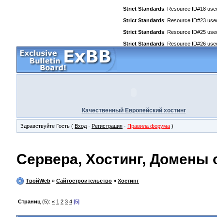
Strict Standards
: Resource ID#18 used 
Strict Standards
: Resource ID#23 used 
Strict Standards
: Resource ID#25 used 
Strict Standards
: Resource ID#26 used 
Качественный Европейский хостинг
Здравствуйте Гость (
Вход
·
Регистрация
·
Правила форума
)
Сервера, Хостинг, Домены 
ТвойWeb
»
Сайтостроительство
»
Хостинг
Страниц
(5):
«
1
2
3
4
[5]