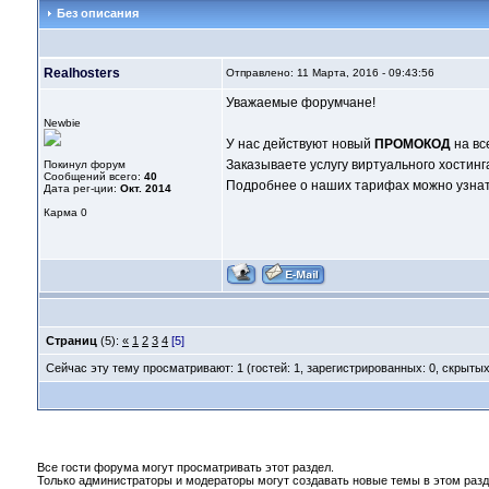
Без описания
Realhosters
Отправлено: 11 Марта, 2016 - 09:43:56
Уважаемые форумчане!
Newbie
У нас действуют новый
ПРОМОКОД
на вс
Заказываете услугу виртуального хостинг
Покинул форум
Сообщений всего:
40
Подробнее о наших тарифах можно узнать 
Дата рег-ции:
Окт. 2014
Карма
0
Страниц
(5):
«
1
2
3
4
[5]
Сейчас эту тему просматривают: 1 (гостей: 1, зарегистрированных: 0, скрытых
Все гости форума могут просматривать этот раздел.
Только администраторы и модераторы могут создавать новые темы в этом разд