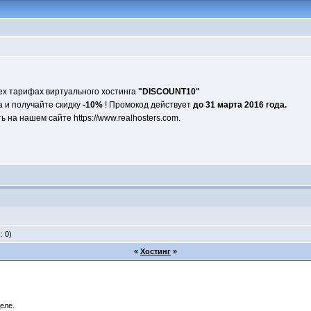
ех тарифах виртуального хостинга
"DISCOUNT10"
а и получайте скидку
-10%
! Промокод действует
до 31 марта 2016 года.
на нашем сайте https://www.realhosters.com.
: 0)
«
Хостинг
»
еле.