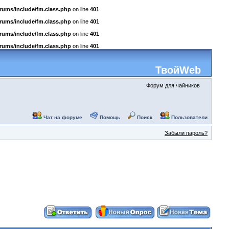
rums/include/fm.class.php
on line
401
rums/include/fm.class.php
on line
401
rums/include/fm.class.php
on line
401
rums/include/fm.class.php
on line
401
ТвойWeb
Форум для чайников
Чат на форуме
Помощь
Поиск
Пользователи
Забыли пароль?