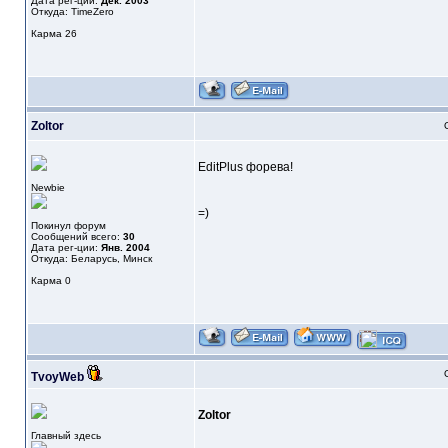
Дата рег-ции:
Дек. 2003
Откуда: TimeZero
Карма
26
Zoltor
EditPlus форева!
Newbie
=)
Покинул форум
Сообщений всего:
30
Дата рег-ции:
Янв. 2004
Откуда: Беларусь, Минск
Карма
0
TvoyWeb
Zoltor
Главный здесь