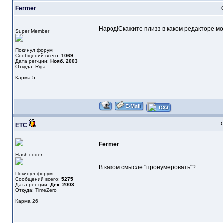
Fermer
Народ!Скажите плизз в каком редакторе м
Super Member
Покинул форум
Сообщений всего:
1069
Дата рег-ции:
Нояб. 2003
Откуда: Riga
Карма
5
О
ETC
Fermer
Flash-coder
В каком смысле "пронумеровать"?
Покинул форум
Сообщений всего:
5275
Дата рег-ции:
Дек. 2003
Откуда: TimeZero
Карма
26