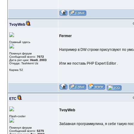
TvoyWeb
Fermer
Главный здесь
Например в DW строки присутсвуют по умо
Покинул форум
Сообщений всего:
7072
Дата рег-ции:
Нояб. 2003
Или же поставь PHP Expert Editor .
Откуда: Tashkent Uz
Карма
52
ETC
TvoyWeb
Flash-coder
Забавная программулина, я себе такую пост
Покинул форум
Сообщений всего:
5275