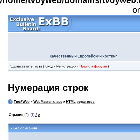
/home/tvoyweb/domains/tvoyweb.r
o
Качественный Европейский хостинг
Здравствуйте Гость (
Вход
·
Регистрация
·
Правила форума
)
Нумерация строк
ТвойWeb
»
WebMaster класс
»
HTML редакторы
Страниц
(2):
[1]
2
»
Без описания