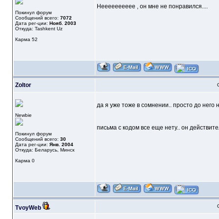
Нееееееееее , он мне не понравился....
Покинул форум
Сообщений всего:
7072
Дата рег-ции:
Нояб. 2003
Откуда: Tashkent Uz
Карма
52
Zoltor
да я уже тоже в сомнении.. просто до него не
Newbie
письма с кодом все еще нету.. он действите
Покинул форум
Сообщений всего:
30
Дата рег-ции:
Янв. 2004
Откуда: Беларусь, Минск
Карма
0
TvoyWeb