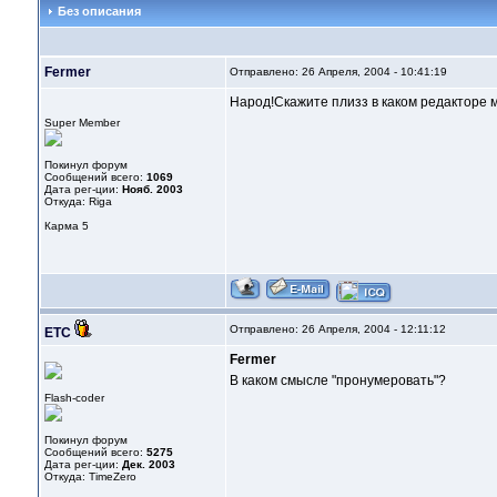
Без описания
Fermer
Отправлено: 26 Апреля, 2004 - 10:41:19
Народ!Скажите плизз в каком редакторе 
Super Member
Покинул форум
Сообщений всего:
1069
Дата рег-ции:
Нояб. 2003
Откуда: Riga
Карма
5
Отправлено: 26 Апреля, 2004 - 12:11:12
ETC
Fermer
В каком смысле "пронумеровать"?
Flash-coder
Покинул форум
Сообщений всего:
5275
Дата рег-ции:
Дек. 2003
Откуда: TimeZero