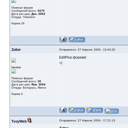
Покинул форум
Сообщений всего:
5275
Дата рег-ции:
Дек. 2003
Откуда: TimeZero
Карма
26
Zoltor
Отправлено: 27 Апреля, 2004 - 13:44:20
EditPlus форева!
=)
Newbie
Покинул форум
Сообщений всего:
30
Дата рег-ции:
Янв. 2004
Откуда: Беларусь, Минск
Карма
0
Отправлено: 27 Апреля, 2004 - 17:21:13
TvoyWeb