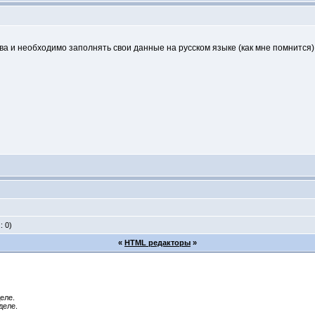
ва и необходимо заполнять свои данные на русском языке (как мне помнится) 
: 0)
«
HTML редакторы
»
еле.
деле.