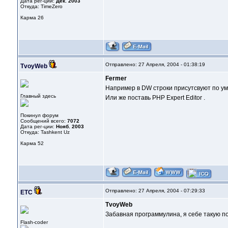
Дата рег-ции:
Дек. 2003
Откуда: TimeZero
Карма
26
Отправлено: 27 Апреля, 2004 - 01:38:19
TvoyWeb
Fermer
Например в DW строки присутсвуют по у
Главный здесь
Или же поставь PHP Expert Editor .
Покинул форум
Сообщений всего:
7072
Дата рег-ции:
Нояб. 2003
Откуда: Tashkent Uz
Карма
52
Отправлено: 27 Апреля, 2004 - 07:29:33
ETC
TvoyWeb
Забавная программулина, я себе такую по
Flash-coder