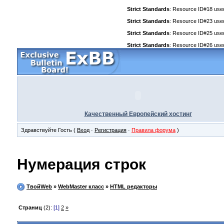
Strict Standards
: Resource ID#18 used 
Strict Standards
: Resource ID#23 used 
Strict Standards
: Resource ID#25 used 
Strict Standards
: Resource ID#26 used 
Качественный Европейский хостинг
Здравствуйте Гость (
Вход
·
Регистрация
·
Правила форума
)
Нумерация строк
ТвойWeb
»
WebMaster класс
»
HTML редакторы
Страниц
(2):
[1]
2
»