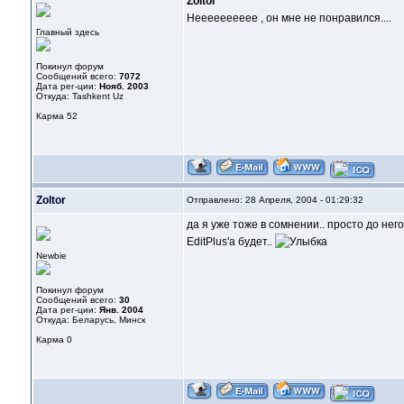
Zoltor
Нееееееееее , он мне не понравился....
Главный здесь
Покинул форум
Сообщений всего:
7072
Дата рег-ции:
Нояб. 2003
Откуда: Tashkent Uz
Карма
52
Zoltor
Отправлено: 28 Апреля, 2004 - 01:29:32
да я уже тоже в сомнении.. просто до него
EditPlus'a будет..
Newbie
Покинул форум
Сообщений всего:
30
Дата рег-ции:
Янв. 2004
Откуда: Беларусь, Минск
Карма
0