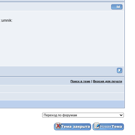
:umnik:
Поиск в теме
|
Версия для печати