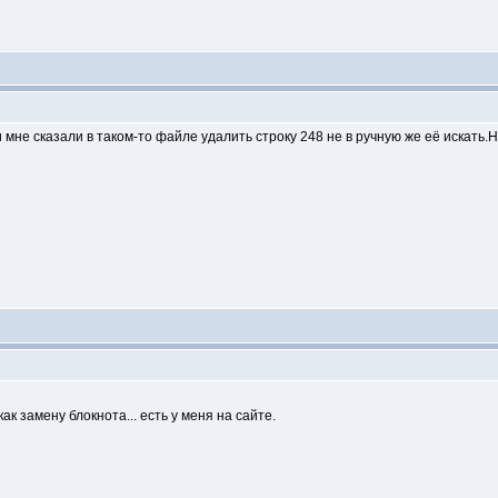
 мне сказали в таком-то файле удалить строку 248 не в ручную же её искать.
как замену блокнота... есть у меня на сайте.