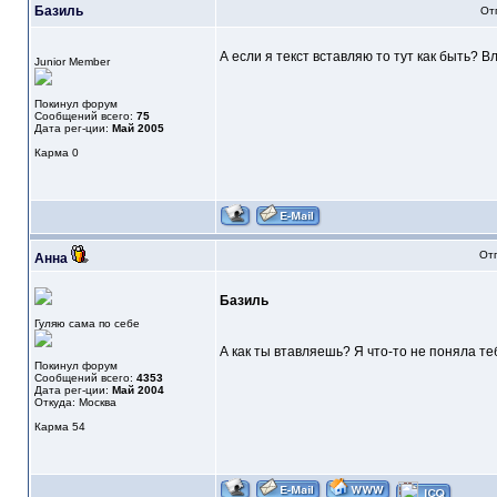
Базиль
От
А если я текст вставляю то тут как быть? В
Junior Member
Покинул форум
Сообщений всего:
75
Дата рег-ции:
Май 2005
Карма
0
Отп
Анна
Базиль
Гуляю сама по себе
А как ты втавляешь? Я что-то не поняла те
Покинул форум
Сообщений всего:
4353
Дата рег-ции:
Май 2004
Откуда: Москва
Карма
54