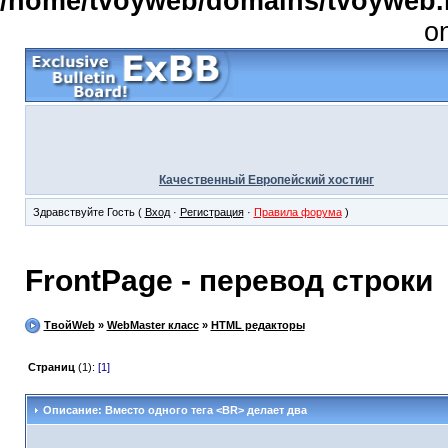
/home/tvoyweb/domains/tvoyweb.r
o
Качественный Европейский хостинг
Здравствуйте Гость (
Вход
·
Регистрация
·
Правила форума
)
FrontPage - перевод строки
ТвойWeb
»
WebMaster класс
»
HTML редакторы
Страниц
(1):
[1]
Описание: Вместо одного тега <BR> делает два