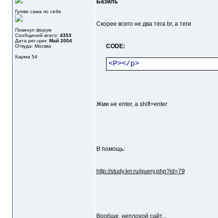
Базиль
Гуляю сама по себе
Скорее всего не два тега br, а теги
Покинул форум
Сообщений всего:
4353
Дата рег-ции:
Май 2004
CODE:
Откуда: Москва
Карма
54
<P></p>
Жми не enter, а shift+enter
В помощь:
http://study.krr.ru/query.php?id=79
Вообще, неплохой сайт...