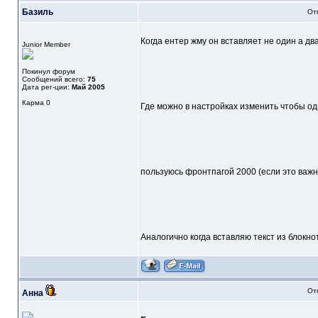
Базиль
От
Когда ентер жму он вставляет не один а два
Junior Member
Покинул форум
Сообщений всего:
75
Дата рег-ции:
Май 2005
Карма
0
Где можно в настройках изменить чтобы од
пользуюсь фронтпагой 2000 (если это важн
Аналогично когда вставляю текст из блокно
От
Анна