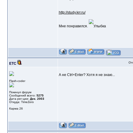
http://study.krr.ru/
Мне понравился.
От
ETC
А не Ctrl+Enter? Хотя я не знаю...
Flash-coder
Покинул форум
Сообщений всего:
5275
Дата рег-ции:
Дек. 2003
Откуда: TimeZero
Карма
26