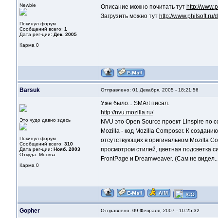
Newbie
Описание можно почитать тут
http://www.p
Загрузить можно тут
http://www.philsoft.ru
Покинул форум
Сообщений всего:
1
Дата рег-ции:
Дек. 2005
Карма
0
Barsuk
Отправлено: 01 Декабря, 2005 - 18:21:56
Уже было... SMArt писал.
http://nvu.mozilla.ru/
Это чудо давно здесь
NVU это Open Source проект Linspire по 
Mozilla - код Mozilla Composer. К созда
Покинул форум
отсутствующих в оригинальном Mozilla 
Сообщений всего:
310
просмотром стилей, цветная подсветка с
Дата рег-ции:
Нояб. 2003
Откуда: Москва
FrontPage и Dreamweaver. (Сам не видел..
Карма
0
Gopher
Отправлено: 09 Февраля, 2007 - 10:25:32