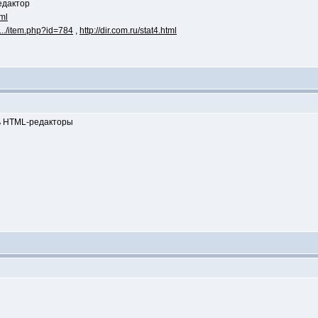
едактор
ml
.../item.php?id=784
,
http://dir.com.ru/stat4.html
ь HTML-редакторы