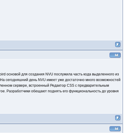
rbird основой для создания NVU послужила часть кода выделенного из
н. На сегодняшний день NVU имеет уже достаточно много возможностей
аленном сервере, встроенный Редактор CSS c предварительным
гое. Разработчики обещают поднять его функциональность до уровня