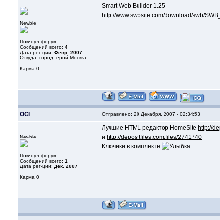
Smart Web Builder 1.25
http://www.swbsite.com/download/swb/SWB
Newbie
Покинул форум
Сообщений всего:
4
Дата рег-ции:
Февр. 2007
Откуда: город-герой Москва
Карма
0
OGI
Отправлено: 20 Декабря, 2007 - 02:34:53
Лучшие HTML редактор HomeSite
http://d
и
http://depositfiles.com/files/2741740
Newbie
Ключики в комплекте
Покинул форум
Сообщений всего:
1
Дата рег-ции:
Дек. 2007
Карма
0