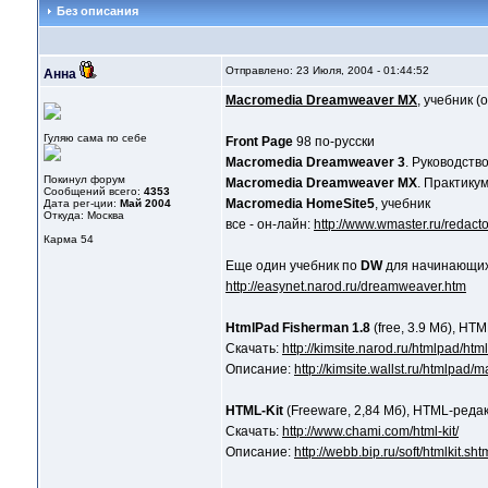
Без описания
Отправлено: 23 Июля, 2004 - 01:44:52
Анна
Macromedia Dreamweaver MX
, учебник 
Гуляю сама по себе
Front Page
98 по-русски
Macromedia Dreamweaver 3
. Руководств
Покинул форум
Macromedia Dreamweaver MX
. Практику
Сообщений всего:
4353
Macromedia HomeSite5
, учебник
Дата рег-ции:
Май 2004
Откуда: Москва
все - он-лайн:
http://www.wmaster.ru/redacto
Карма
54
Еще один учебник по
DW
для начинающих,
http://easynet.narod.ru/dreamweaver.htm
HtmlPad Fisherman 1.8
(free, 3.9 Мб), HT
Скачать:
http://kimsite.narod.ru/htmlpad/ht
Описание:
http://kimsite.wallst.ru/htmlpad/
HTML-Kit
(Freeware, 2,84 Мб), HTML-реда
Скачать:
http://www.chami.com/html-kit/
Описание:
http://webb.bip.ru/soft/htmlkit.sht