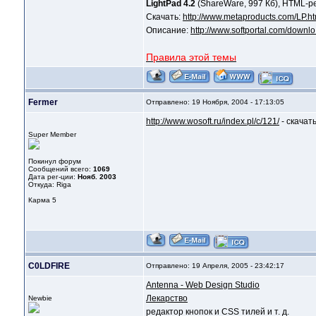
LightPad 4.2
(ShareWare, 997 Кб), HTML-р
Скачать:
http://www.metaproducts.com/LP.ht
Описание:
http://www.softportal.com/downlo
Правила этой темы
Fermer
Отправлено: 19 Ноября, 2004 - 17:13:05
http://www.wosoft.ru/index.pl/c/121/
- скачат
Super Member
Покинул форум
Сообщений всего:
1069
Дата рег-ции:
Нояб. 2003
Откуда: Riga
Карма
5
C0LDFIRE
Отправлено: 19 Апреля, 2005 - 23:42:17
Antenna - Web Design Studio
Лекарство
Newbie
редактор кнопок и CSS тилей и т. д.