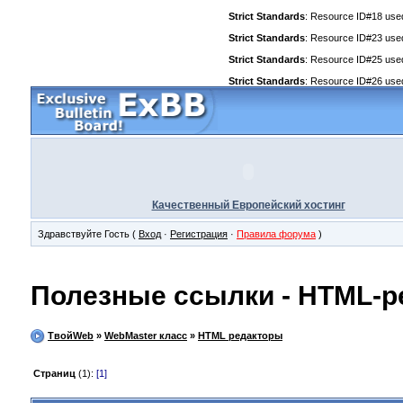
Strict Standards
: Resource ID#18 used 
Strict Standards
: Resource ID#23 used 
Strict Standards
: Resource ID#25 used 
Strict Standards
: Resource ID#26 used 
Качественный Европейский хостинг
Здравствуйте Гость (
Вход
·
Регистрация
·
Правила форума
)
Полезные ссылки - HTML-
ТвойWeb
»
WebMaster класс
»
HTML редакторы
Страниц
(1):
[1]