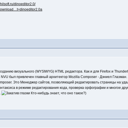
hilsoft.ru/dinoeditor2.0/
/download....t=dinoeditor2.0a
созданию визуального (WYSIWYG) HTML редактора. Как и для Firefox и Thunde
нию NVU был привлечен главный архитектор Mozilla Composer - Дэниел Глазма
Composer. Это Менеджер сайтов, позволяющий редактировать страницы на уд
интаксиса в режиме редактирования кода, проверка орфографии и многое дру
.
Кто-нибудь знает, что оно такое?)