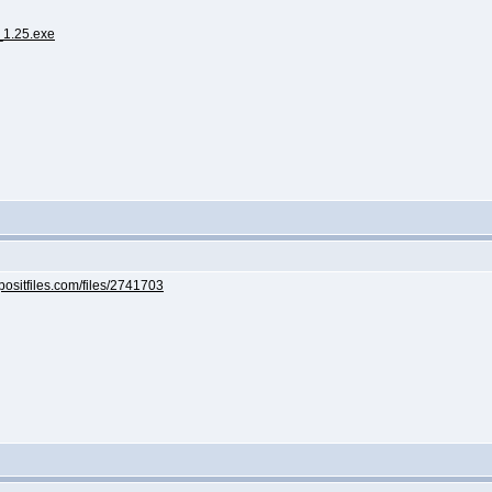
_1.25.exe
epositfiles.com/files/2741703