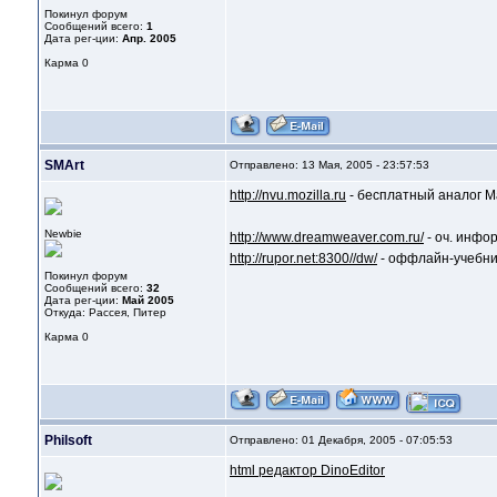
Покинул форум
Сообщений всего:
1
Дата рег-ции:
Апр. 2005
Карма
0
SMArt
Отправлено: 13 Мая, 2005 - 23:57:53
http://nvu.mozilla.ru
- бесплатный аналог M
Newbie
http://www.dreamweaver.com.ru/
- оч. инфо
http://rupor.net:8300//dw/
- оффлайн-учебник
Покинул форум
Сообщений всего:
32
Дата рег-ции:
Май 2005
Откуда: Рассея, Питер
Карма
0
Philsoft
Отправлено: 01 Декабря, 2005 - 07:05:53
html редактор DinoEditor