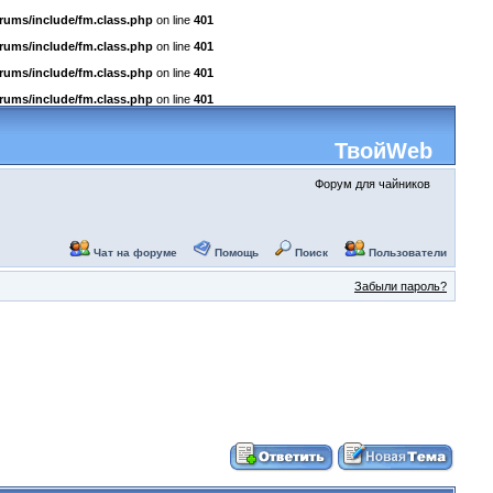
rums/include/fm.class.php
on line
401
rums/include/fm.class.php
on line
401
rums/include/fm.class.php
on line
401
rums/include/fm.class.php
on line
401
ТвойWeb
Форум для чайников
Чат на форуме
Помощь
Поиск
Пользователи
Забыли пароль?