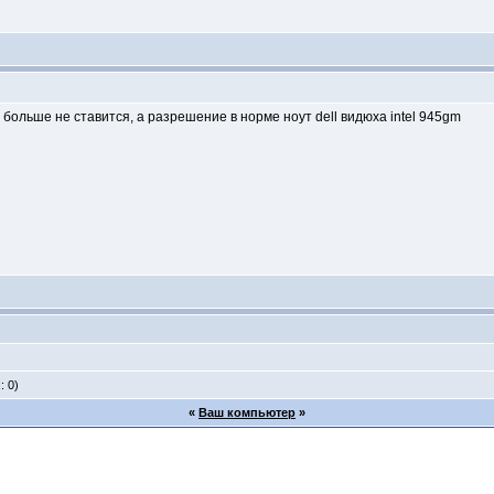
е больше не ставится, а разрешение в норме ноут dell видюха intel 945gm
: 0)
«
Ваш компьютер
»