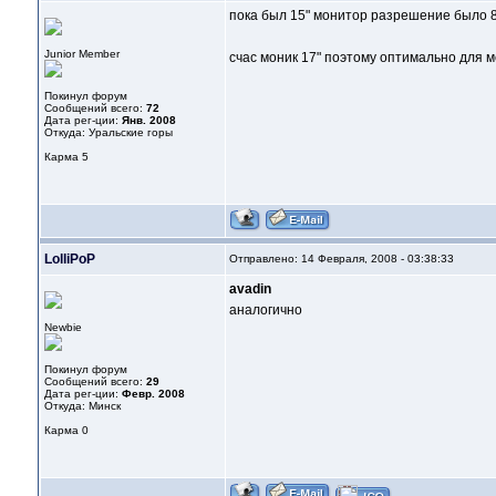
пока был 15" монитор разрешение было 
Junior Member
счас моник 17" поэтому оптимально для 
Покинул форум
Сообщений всего:
72
Дата рег-ции:
Янв. 2008
Откуда: Уральские горы
Карма
5
LolliPoP
Отправлено: 14 Февраля, 2008 - 03:38:33
avadin
аналогично
Newbie
Покинул форум
Сообщений всего:
29
Дата рег-ции:
Февр. 2008
Откуда: Минск
Карма
0