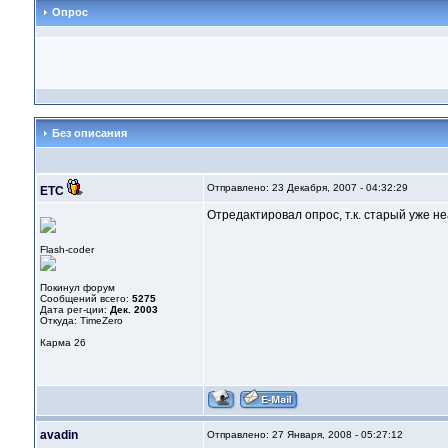
Опрос
Без описания
Отправлено: 23 Декабря, 2007 - 04:32:29
ETC
Отредактировал опрос, т.к. старый уже н
Flash-coder
Покинул форум
Сообщений всего:
5275
Дата рег-ции:
Дек. 2003
Откуда: TimeZero
Карма
26
avadin
Отправлено: 27 Января, 2008 - 05:27:12