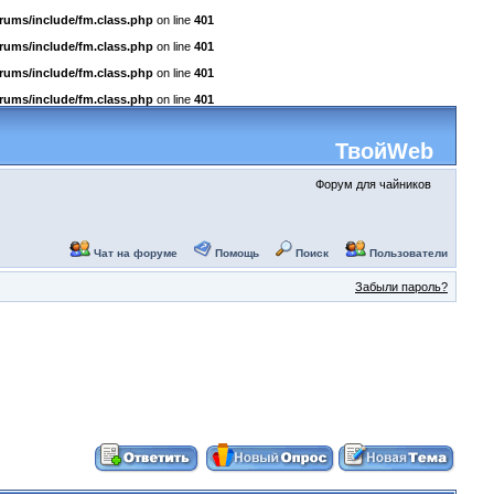
rums/include/fm.class.php
on line
401
rums/include/fm.class.php
on line
401
rums/include/fm.class.php
on line
401
rums/include/fm.class.php
on line
401
ТвойWeb
Форум для чайников
Чат на форуме
Помощь
Поиск
Пользователи
Забыли пароль?