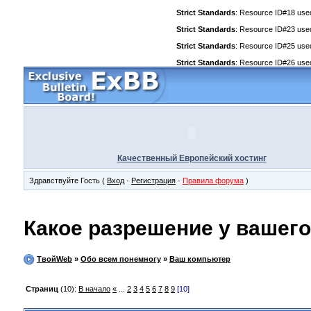
Strict Standards
: Resource ID#18 used 
Strict Standards
: Resource ID#23 used 
Strict Standards
: Resource ID#25 used 
Strict Standards
: Resource ID#26 used 
Качественный Европейский хостинг
Здравствуйте Гость (
Вход
·
Регистрация
·
Правила форума
)
Какое разрешение у вашег
ТвойWeb
»
Обо всем понемногу
»
Ваш компьютер
Страниц
(10):
В начало
«
...
2
3
4
5
6
7
8
9
[10]