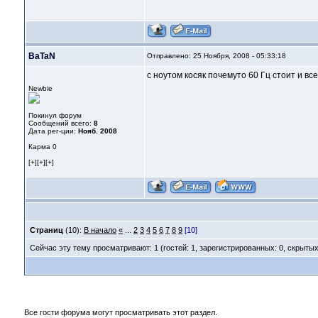
BaTaN
Отправлено: 25 Ноября, 2008 - 05:33:18
с ноутом косяк почемуто 60 Гц стоит и вс
Newbie
Покинул форум
Сообщений всего:
8
Дата рег-ции:
Нояб. 2008
Карма
0
[+][+][+]
Страниц
(10):
В начало
«
...
2
3
4
5
6
7
8
9
[10]
Сейчас эту тему просматривают: 1 (гостей: 1, зарегистрированных: 0, скрытых
Все гости форума могут просматривать этот раздел.