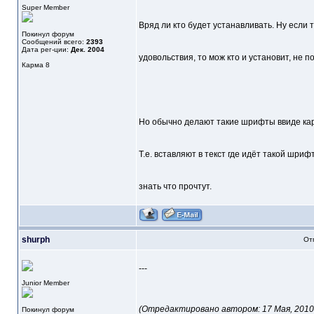
Super Member
Вряд ли кто будет устанавливать. Ну если т
Покинул форум
Сообщений всего:
2393
Дата рег-ции:
Дек. 2004
удовольствия, то мож кто и установит, не 
Карма
8
Но обычно делают такие шрифты ввиде кар
Т.е. вставляют в текст где идёт такой шри
знать что прочтут.
shurph
От
---
Junior Member
(Отредактировано автором: 17 Мая, 2010 -
Покинул форум