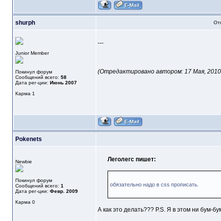
shurph
От
---
Junior Member
(Отредактировано автором: 17 Мая, 2010 -
Покинул форум
Сообщений всего:
58
Дата рег-ции:
Июнь 2007
Карма
1
Pokenets
Леголегс пишет:
Newbie
Покинул форум
обязательно надо в css прописать.
Сообщений всего:
1
Дата рег-ции:
Февр. 2009
Карма
0
А как это делать??? P.S. Я в этом ни бум-бу