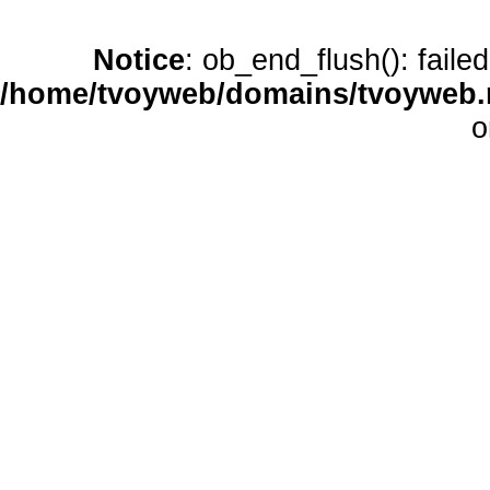
Notice
: ob_end_flush(): faile
/home/tvoyweb/domains/tvoyweb.r
o