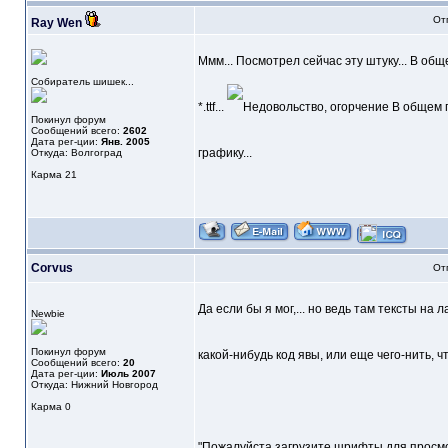
От
Ray Wen
Ммм... Посмотрел сейчас эту штуку... В общ
Собиратель шишек...
*.ttf...
В общем п
Покинул форум
Сообщений всего:
2602
Дата рег-ции:
Янв. 2005
графику...
Откуда: Волгоград
Карма
21
Corvus
От
Да если бы я мог,... но ведь там тексты на
Newbie
Покинул форум
какой-нибудь код явы, или еще чего-нить, 
Сообщений всего:
20
Дата рег-ции:
Июль 2007
Откуда: Нижний Новгород
Карма
0
"Пожалуйста загрузите шрифты для просм