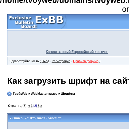
/home/tvoyweb/domains/tvoyweb.r
o
Качественный Европейский хостинг
Здравствуйте Гость (
Вход
·
Регистрация
·
Правила форума
)
Как загрузить шрифт на сай
ТвойWeb
»
WebMaster класс
»
Шрифты
Страниц
(3):
«
1
[2]
3
»
Описание: Кто знает - ответьте!