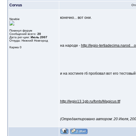
Corvus
От
конечно... вот они.
Newbie
Покинул форум
Сообщений всего:
20
Дата рег-ции:
Июль 2007
Откуда: Нижний Новгород
на народе -
http://legio-tertiadecima.narod....
Карма
0
и на хостинге гб пробовал вот его тестовый
http://legio13.1gb.ru/fonts/Magicus.ttf
(Отредактировано автором: 20 Июля, 2007