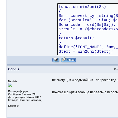
function win2uni($s)
{
$s = convert_cyr_string($
for ($result='', $i=0; $i
$charcode = ord($s[$i]);
$result .= ($charcode>175
}
return $result;
}
define('FONT_NAME', 'moy_
$text = win2uni($text);
Corvus
От
не смогу ,-) я ж ведь чайник... побросал код 
Newbie
Покинул форум
похоже шрифты вообще нереально использ
Сообщений всего:
20
Дата рег-ции:
Июль 2007
Откуда: Нижний Новгород
Карма
0