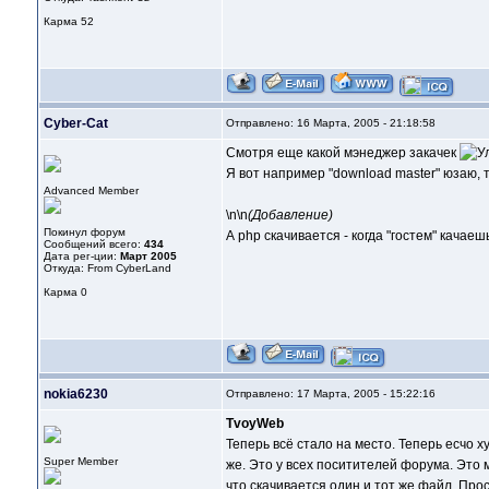
Карма
52
Cyber-Cat
Отправлено: 16 Марта, 2005 - 21:18:58
Смотря еще какой мэнеджер закачек
Я вот например "download master" юзаю, т
Advanced Member
\n\n
(Добавление)
Покинул форум
А php скачивается - когда "гостем" качаешь
Сообщений всего:
434
Дата рег-ции:
Март 2005
Откуда: From CyberLand
Карма
0
nokia6230
Отправлено: 17 Марта, 2005 - 15:22:16
TvoyWeb
Теперь всё стало на место. Теперь есчо х
Super Member
же. Это у всех поситителей форума. Это 
что скачивается один и тот же файл. Прос