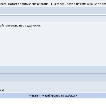
 место. Потом я опять залил обратно 11. И теперь если я нажимаю на 12, то ск
ействительно из-за удаления.
: 0)
«
ExBB - лучший форум на файлах
»