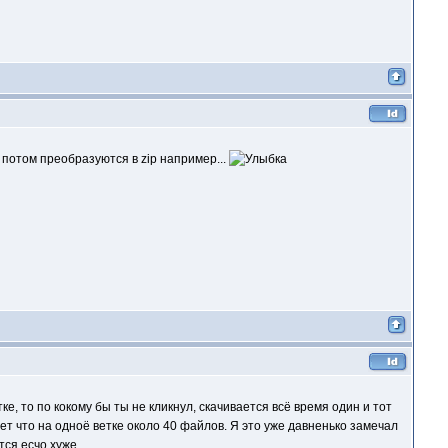
а потом преобразуются в zip например...
ке, то по кокому бы ты не кликнул, скачивается всё время один и тот
ет что на одноё ветке около 40 файлов. Я это уже давненько замечал
тся есчо хуже.