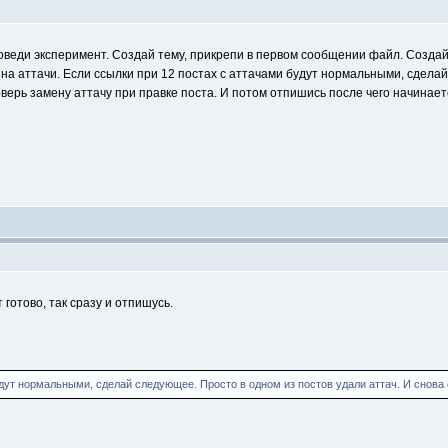
оведи эксперимент. Создай тему, прикрепи в первом сообщении файл. Создай 
на аттачи. Если ссылки при 12 постах с аттачами будут нормальными, сделай
оверь замену аттачу при правке поста. И потом отпишись после чего начинает
 готово, так сразу и отпишусь.
дут нормальными, сделай следующее. Просто в одном из постов удали аттач. И снова 