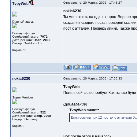
Отправлено: 20 Марта, 2005 - 17:48:27
TvoyWeb
nokia6230
Ты мне ответь на один вопрос. Вернее пр
Главный здесь
создания каждого поста проверяй ссылки 
пост с аттачем. Проверь линки. Так же пр
Покинул форум
Сообщений всего:
7072
Дата рег-ции:
Нояб. 2003
Откуда: Tashkent Uz
Карма
52
nokia6230
Отправлено: 20 Марта, 2005 - 17:56:33
TvoyWeb
Понял, сейчас попробую. Как только будет
Super Member
(Добавление)
Покинул форум
TvoyWeb пишет:
Сообщений всего:
522
Дата рег-ции:
Февр. 2005
Если ссылки при 12 постах с аттачами бу
Откуда: Germany
Карма
0
Вот после этого и началось.