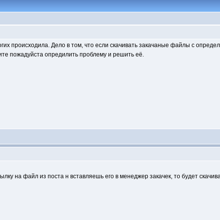
огих происходила. Дело в том, что если скачивать закачаные файлы с определё
гите пожадуйста опредилить проблему и решить её.
ылку на файл из поста н вставляешь его в менеджер закачек, то будет скачив