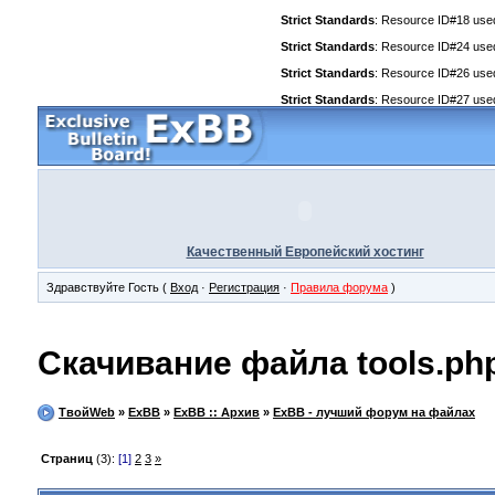
Strict Standards
: Resource ID#18 used 
Strict Standards
: Resource ID#24 used 
Strict Standards
: Resource ID#26 used 
Strict Standards
: Resource ID#27 used 
Качественный Европейский хостинг
Здравствуйте Гость (
Вход
·
Регистрация
·
Правила форума
)
Скачивание файла tools.ph
ТвойWeb
»
ExBB
»
ExBB :: Архив
»
ExBB - лучший форум на файлах
Страниц
(3):
[1]
2
3
»