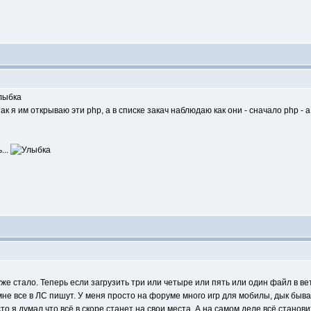
ак я им открываю эти php, а в списке закач наблюдаю как они - сначало php - 
...
уже стало. Теперь если загрузить три или четыре или пять или один файл в вет
мне все в ЛС пишут. У меня просто на форуме много игр для мобилы, дык быва
то я думал что всё в скоре станет на свои места. А на самом деле всё станови