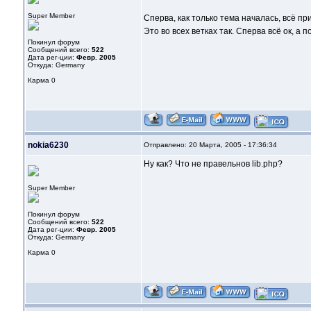
Super Member
Сперва, как только тема началась, всё п
Это во всех ветках так. Сперва всё ок, а
Покинул форум
Сообщений всего:
522
Дата рег-ции:
Февр. 2005
Откуда: Germany
Карма
0
nokia6230
Отправлено: 20 Марта, 2005 - 17:36:34
Ну как? Что не правельнов lib.php?
Super Member
Покинул форум
Сообщений всего:
522
Дата рег-ции:
Февр. 2005
Откуда: Germany
Карма
0