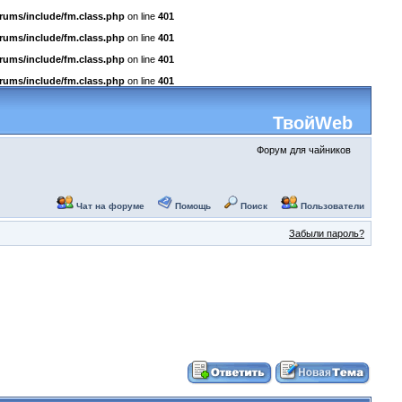
rums/include/fm.class.php
on line
401
rums/include/fm.class.php
on line
401
rums/include/fm.class.php
on line
401
rums/include/fm.class.php
on line
401
ТвойWeb
Форум для чайников
Чат на форуме
Помощь
Поиск
Пользователи
Забыли пароль?