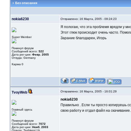
Без описания
nokia6230
Отправлено: 16 Марта, 2005 - 09:24:23
Я пологаю, что эта проблемя врядли у мн
Этот глюк происходит очень часто. Помо
Super Member
Зарание благодарен, Игорь
Покинул форум
Сообщений всего:
522
Дата рег-ции:
Февр. 2005
Откуда: Germany
Карма
0
Отправлено: 16 Марта, 2005 - 16:01:29
TvoyWeb
nokia6230
Правильно . Если ты просто копируешь сс
Главный здесь
свою работу и отдал файл на скачивание.
Покинул форум
Сообщений всего:
7072
Дата рег-ции:
Нояб. 2003
Откуда: Tashkent Uz