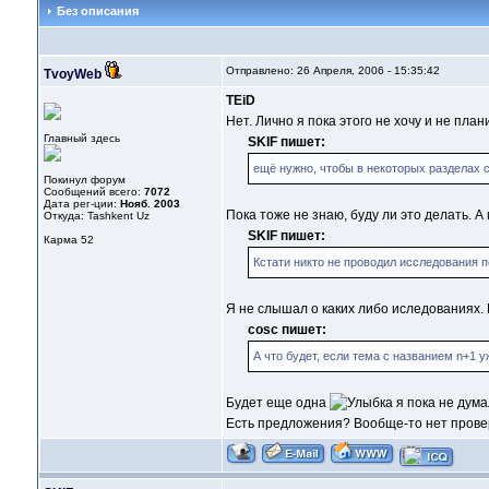
Без описания
Отправлено: 26 Апреля, 2006 - 15:35:42
TvoyWeb
TEiD
Нет. Лично я пока этого не хочу и не план
Главный здесь
SKIF пишет:
ещё нужно, чтобы в некоторых разделах 
Покинул форум
Сообщений всего:
7072
Дата рег-ции:
Нояб. 2003
Пока тоже не знаю, буду ли это делать. 
Откуда: Tashkent Uz
SKIF пишет:
Карма
52
Кстати никто не проводил исследования 
Я не слышал о каких либо иследованиях.
cosc пишет:
А что будет, если тема с названием n+1 у
Будет еще одна
я пока не думал
Есть предложения? Вообще-то нет провер