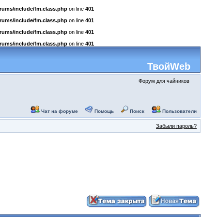
rums/include/fm.class.php
on line
401
rums/include/fm.class.php
on line
401
rums/include/fm.class.php
on line
401
rums/include/fm.class.php
on line
401
ТвойWeb
Форум для чайников
Чат на форуме
Помощь
Поиск
Пользователи
Забыли пароль?