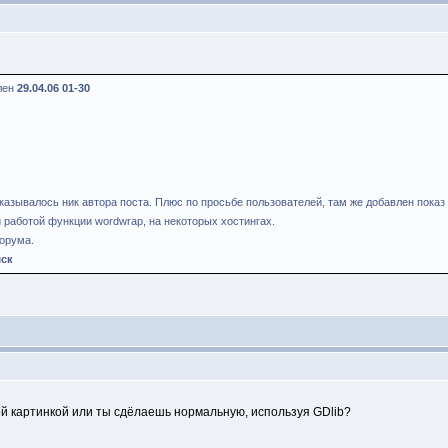
влен
29.04.06 01-30
оказывалось ник автора поста. Плюс по просьбе пользователей, там же добавлен пока
 работой функции wordwrap, на некоторых хостингах.
орума.
мск
ой картинкой или ты сдёлаешь нормальную, используя GDlib?