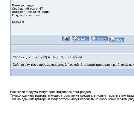
Покинул форум
Сообщений всего:
67
Дата рег-ции:
Сент. 2005
Откуда: Татарстан
Карма
0
Страниц
(26):
«
1
2
[3]
4
5
6
7
8
9
...
»
В конец
Сейчас эту тему просматривают: 2 (гостей: 2, зарегистрированных: 0, скрытых
Все гости форума могут просматривать этот раздел.
Только администраторы и модераторы могут создавать новые темы в этом разд
Только администраторы и модераторы могут отвечать на сообщения в этом раз