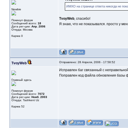
ИМХО на странице ответа никогда не пок
Newbie
TvoyWeb
, спасибо!
Покинул форум
Сообщений всего:
18
Я знаю, что не показывался. просто у мен
Дата рег-ции:
Апр. 2006
Откуда: Москва
Карма
0
Отправлено: 28 Апреля, 2006 - 17:58:52
TvoyWeb
Исправлен баг связанный с неправильной
Поправлен код файла обновления базы 
Главный здесь
Покинул форум
Сообщений всего:
7072
Дата рег-ции:
Нояб. 2003
Откуда: Tashkent Uz
Карма
52