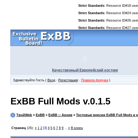
Strict Standards
: Resource ID#18 used 
Strict Standards
: Resource ID#24 used 
Strict Standards
: Resource ID#26 used 
Strict Standards
: Resource ID#27 used 
Качественный Европейский хостинг
Здравствуйте Гость (
Вход
·
Регистрация
·
Правила форума
)
ExBB Full Mods v.0.1.5
ТвойWeb
»
ExBB
»
ExBB :: Архив
»
Тестовые версии ExBB Full Mods и 
Страниц
(26):
«
1
2
[3]
4
5
6
7
8
9
...
»
В конец