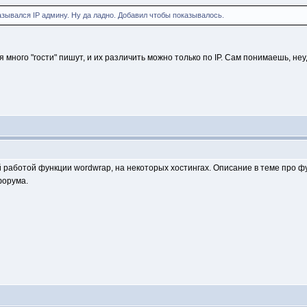
азывался IP админу. Ну да ладно. Добавил чтобы показывалось.
я много "гости" пишут, и их различить можно только по IP. Сам понимаешь, не
 работой функции wordwrap, на некоторых хостингах. Описание в теме про фу
форума.