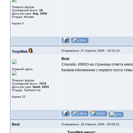
Покинул форум
Сообщений всего:
18
Дата рег-ции:
Апр. 2006
Откуда: Москва
Карма
0
Отправлено: 27 Апреля, 2006 - 16:22:10
TvoyWeb
Beal
Спасибо. ИМХО на странице ответа никогд
Главный здесь
Качаем обновление с первого поста темы
Покинул форум
Сообщений всего:
7072
Дата рег-ции:
Нояб. 2003
Откуда: Tashkent Uz
Карма
52
Beal
Отправлено: 28 Апреля, 2006 - 05:05:51
TvoyWeb пишет: