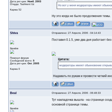
Дата рег-ции:
Нояб. 2003
Откуда: Tashkent Uz
Но вот у меня модераторы имеют обыкнове
Карма
52
Ну это когда не было продолжения темы.
Shiva
Отправлено: 27 Апреля, 2006 - 04:14:43
Поставил 0.1.5, уже два дня работает бе
Newbie
Покинул форум
Цитата:
Сообщений всего:
5
Дата рег-ции:
Окт. 2005
модераторы имеют обыкновение открыват
Карма
0
Надавать по рукам и провести четкий инс
Beal
Отправлено: 27 Апреля, 2006 - 06:48:33
Тут накладочка вышла - на странице созда
основной странице темы.
Newbie