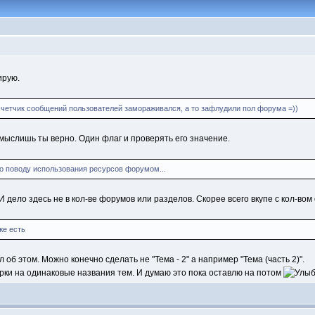
ирую.
счетчик сообщений пользователей замораживался, а то зафлудили пол форума =))
А мыслишь ты верно. Один флаг и проверять его значение.
по поводу использования ресурсов форумом...
 И дело здесь не в кол-ве форумов или разделов. Скорее всего вкупе с кол-
же есть
 об этом. Можно конечно сделать не "Тема - 2" а например "Тема (часть 2)".
ки на одинаковые названия тем. И думаю это пока оставлю на потом