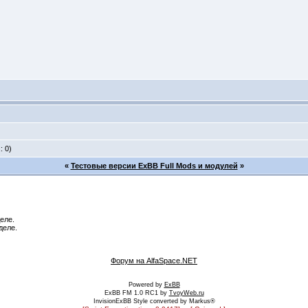
: 0)
«
Тестовые версии ExBB Full Mods и модулей
»
еле.
деле.
Форум на AlfaSpace.NET
Powered by
ExBB
ExBB FM 1.0 RC1 by
TvoyWeb.ru
InvisionExBB Style converted by Markus®