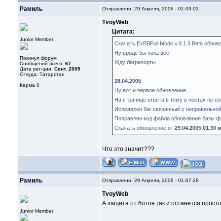
Рамиль
Отправлено: 29 Апреля, 2006 - 01:03:02
TvoyWeb
Цитата:
Junior Member
Скачать ExBBFull Mods v.0.1.5 Beta обно
Ну вроде бы пока все
Покинул форум
Жду багрепорты .
Сообщений всего:
67
Дата рег-ции:
Сент. 2005
Откуда: Татарстан
28.04.2005
Карма
0
Ну вот и первое обновление
На странице ответа в тему в постах не п
Исправлен баг связанный с неправильной
Поправлен код файла обновления базы ф
Скачать обновление от
29.04.2005 01.30 
Что это значит???
Рамиль
Отправлено: 29 Апреля, 2006 - 01:07:28
TvoyWeb
А защита от ботов так и останется прост
Junior Member