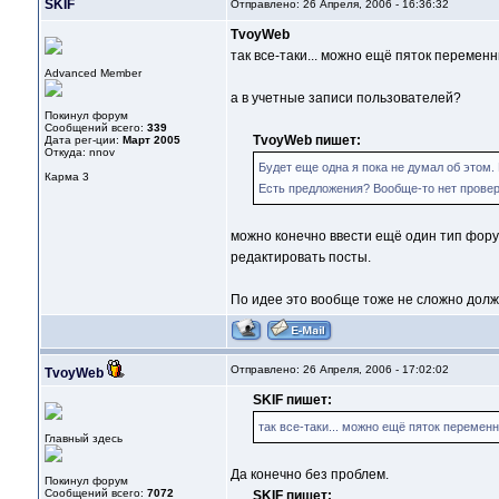
SKIF
Отправлено: 26 Апреля, 2006 - 16:36:32
TvoyWeb
так все-таки... можно ещё пяток перемен
Advanced Member
а в учетные записи пользователей?
Покинул форум
Сообщений всего:
339
TvoyWeb пишет:
Дата рег-ции:
Март 2005
Откуда: nnov
Будет еще одна я пока не думал об этом. 
Карма
3
Есть предложения? Вообще-то нет провер
можно конечно ввести ещё один тип форумо
редактировать посты.
По идее это вообще тоже не сложно должн
Отправлено: 26 Апреля, 2006 - 17:02:02
TvoyWeb
SKIF пишет:
так все-таки... можно ещё пяток перемен
Главный здесь
Да конечно без проблем.
Покинул форум
Сообщений всего:
7072
SKIF пишет: