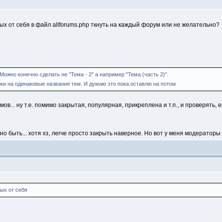
ных от себя в файл allforums.php ткнуть на каждый форум или не желательно?
Можно конечно сделать не "Тема - 2" а например "Тема (часть 2)".
ки на одинаковые названия тем. И думаю это пока оставлю на потом
в... ну т.е. помимо закрытая, популярная, прикреплена и т.п., и проверять, е
о быть... хотя хз, легче просто закрыть наверное. Но вот у меня модераторы 
ных от себя