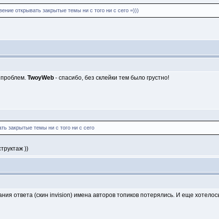
ние открывать закрытые темы ни с того ни с сего =)))
з проблем.
TwoyWeb
- спасибо, без склейки тем было грустно!
ь закрытые темы ни с того ни с сего
труктаж ))
ния ответа (скин invision) имена авторов топиков потерялись. И еще хотелось