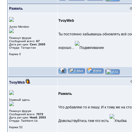
Рамиль
О
TvoyWeb
Junior Member
Ты постоянно забываешь обновлять всё соо
Покинул форум
Сообщений всего:
67
Дата рег-ции:
Сент. 2005
хорошо...
Откуда: Татарстан
Карма
0
О
TvoyWeb
Рамиль
Главный здесь
Что добавляю то и пишу. И к тому же на ст
Покинул форум
Сообщений всего:
7072
Дата рег-ции:
Нояб. 2003
Довольствуйтесь тем что есть
Откуда: Tashkent Uz
Карма
52