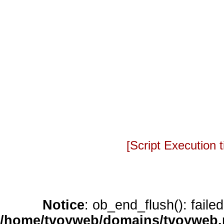
[Script Execution
Notice
: ob_end_flush(): faile
/home/tvoyweb/domains/tvoyweb.r