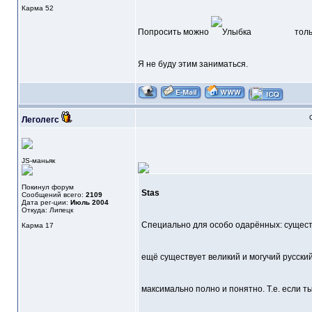
Карма
52
Попросить можно
тольк
Я не буду этим заниматься.
Леголегс
JS-маньяк
Покинул форум
Stas
Сообщений всего:
2109
Дата рег-ции:
Июль 2004
Откуда: Липецк
Специально для особо одарённых: существ
Карма
17
ещё существует великий и могучий русски
максимально полно и понятно. Т.е. если т