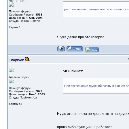
Где-то там...
ри отключении функций почты в скинах ост
Покинул форум
Сообщений всего:
3538
Дата рег-ции:
Окт. 2004
Откуда: Tallinn, Estonia
Карма
4
Я уже давно про это говорил...
TvoyWeb
SKIF пишет:
Главный здесь
При отключении функций почты в скинах ост
Покинул форум
Сообщений всего:
7072
Дата рег-ции:
Нояб. 2003
Откуда: Tashkent Uz
Карма
52
Ну до этого я пока не дошел, хотя на дру
права либо функция не работает.