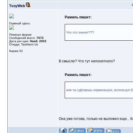
TvoyWeb
Рамиль пишет:
Главный здесь
Что это значит???
Покинул форум
Сообщений всего:
7072
Дата рег-ции:
Нояб. 2003
Откуда: Tashkent Uz
Карма
52
В смысле? Что тут непонятного?
Рамиль пишет:
или ты сдёлаешь нормальную, используя G
Она уже готова, только не выложил еще... 