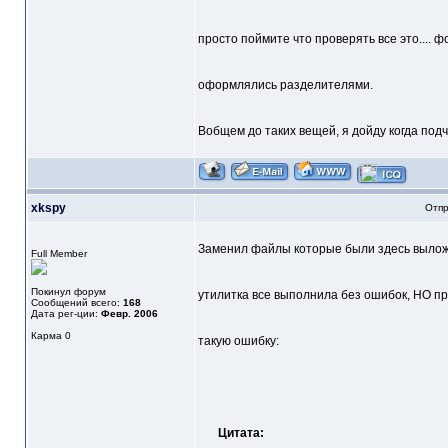
просто поймите что проверять все это.... 
оформлялись разделителями.
Вобщем до таких вещей, я дойду когда по
xkspy
Отпр
Заменил файлы которые были здесь выложен
Full Member
Покинул форум
утилитка все выполнила без ошибок, НО пр
Сообщений всего:
168
Дата рег-ции:
Февр. 2006
Карма
0
такую ошибку:
Цитата: