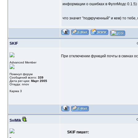
информации о ошибках в ФуллМодс 0.1.5)
что значит "подкрученный" и кем) то тебе, 
SKIF
При отключении функций почты в скинах ост
Advanced Member
Покинул форум
Сообщений всего:
339
Дата рег-ции:
Март 2005
Откуда: nnov
Карма
3
О
SviMik
SKIF пишет: