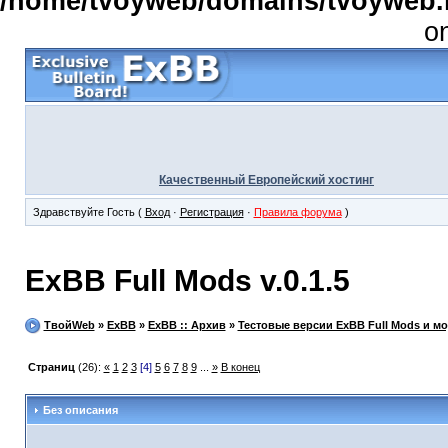
/home/tvoyweb/domains/tvoyweb.r
o
Качественный Европейский хостинг
Здравствуйте Гость (
Вход
·
Регистрация
·
Правила форума
)
ExBB Full Mods v.0.1.5
ТвойWeb
»
ExBB
»
ExBB :: Архив
»
Тестовые версии ExBB Full Mods и м
Страниц
(26):
«
1
2
3
[4]
5
6
7
8
9
...
»
В конец
Без описания