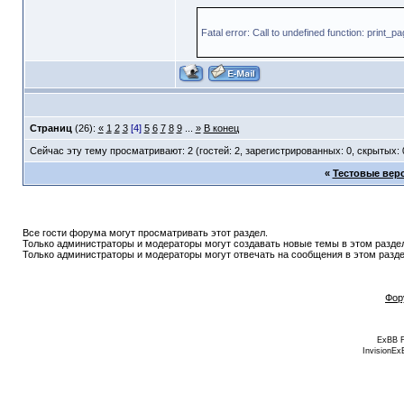
Fatal error: Call to undefined function: print_
Страниц
(26):
«
1
2
3
[4]
5
6
7
8
9
...
»
В конец
Сейчас эту тему просматривают: 2 (гостей: 2, зарегистрированных: 0, скрытых: 
«
Тестовые верс
Все гости форума могут просматривать этот раздел.
Только администраторы и модераторы могут создавать новые темы в этом разде
Только администраторы и модераторы могут отвечать на сообщения в этом разде
Фор
ExBB 
InvisionEx