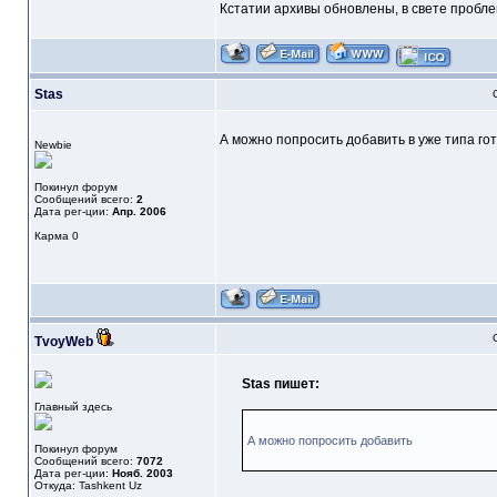
Кстатии архивы обновлены, в свете пробле
Stas
А можно попросить добавить в уже типа го
Newbie
Покинул форум
Сообщений всего:
2
Дата рег-ции:
Апр. 2006
Карма
0
TvoyWeb
Stas пишет:
Главный здесь
А можно попросить добавить
Покинул форум
Сообщений всего:
7072
Дата рег-ции:
Нояб. 2003
Откуда: Tashkent Uz