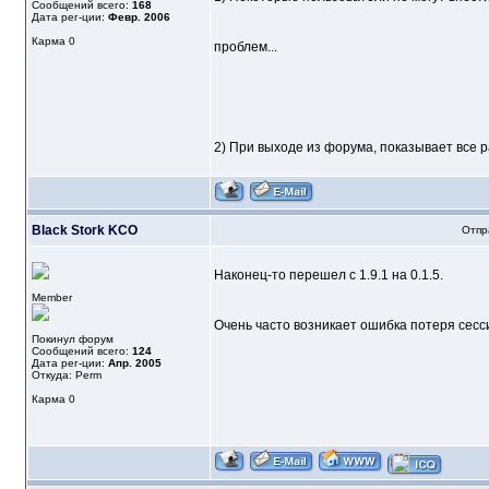
Сообщений всего:
168
Дата рег-ции:
Февр. 2006
Карма
0
проблем...
2) При выходе из форума, показывает все р
Black Stork KCO
Отпр
Наконец-то перешел с 1.9.1 на 0.1.5.
Member
Очень часто возникает ошибка потеря сессии
Покинул форум
Сообщений всего:
124
Дата рег-ции:
Апр. 2005
Откуда: Perm
Карма
0