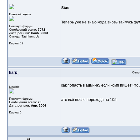
Stas
Главный здесь
Теперь уже не знаю когда вновь займусь фул
Покинул форум
Сообщений всего:
7072
Дата рег-ции:
Нояб. 2003
Откуда: Tashkent Uz
Карма
52
karp_
Отпр
как попасть в админку если комп пишет что 
Newbie
Покинул форум
это всё после перехода на 105
Сообщений всего:
20
Дата рег-ции:
Апр. 2006
Карма
0