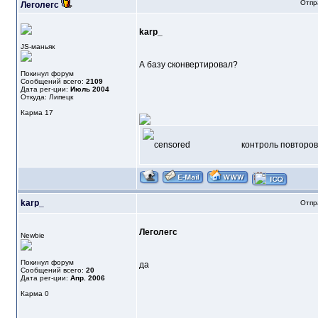
Отпр
Леголегс
karp_
JS-маньяк
А базу сконвертировал?
Покинул форум
Сообщений всего:
2109
Дата рег-ции:
Июль 2004
Откуда: Липецк
Карма
17
контроль повторов
karp_
Отпр
Леголегс
Newbie
Покинул форум
да
Сообщений всего:
20
Дата рег-ции:
Апр. 2006
Карма
0