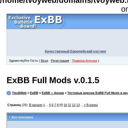
/home/tvoyweb/domains/tvoyweb.r
o
Качественный Европейский хостинг
Здравствуйте Гость (
Вход
·
Регистрация
·
Правила форума
)
ExBB Full Mods v.0.1.5
ТвойWeb
»
ExBB
»
ExBB :: Архив
»
Тестовые версии ExBB Full Mods и м
Страниц
(26):
В начало
«
...
5
6
7
8
[9]
10
11
12
13
...
»
В конец
Без описания