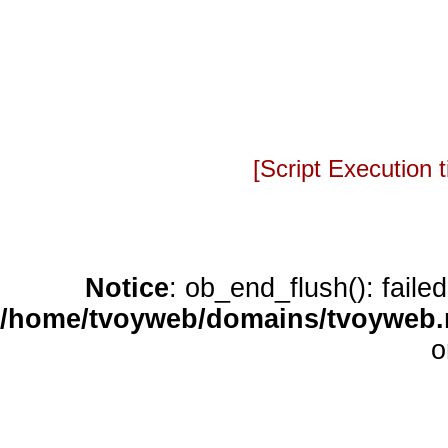
[Script Execution
Notice
: ob_end_flush(): faile
/home/tvoyweb/domains/tvoyweb.r
o