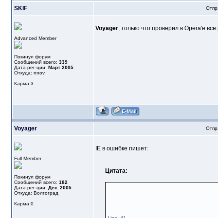
SKIF
Отпр
Voyager
, только что проверил в Opera'е все 
Advanced Member
Покинул форум
Сообщений всего:
339
Дата рег-ции:
Март 2005
Откуда: nnov
Карма
3
Voyager
Отпр
IE в ошибке пишет:
Full Member
Цитата:
Покинул форум
Сообщений всего:
182
Дата рег-ции:
Дек. 2005
Откуда: Волгоград
Карма
0