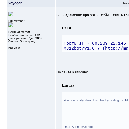
Voyager
Отпра
В продолжение про ботов, сейчас опять 15 
Full Member
CODE:
Покинул форум
Сообщений всего:
182
Дата рег-ции:
Дек. 2005
Откуда: Волгоград
Гость IP - 80.239.22.146
Карма
0
MJ12bot/v1.0.7 (http://ma
На сайте написано
Цитата:
You can easily slow down bot by adding the flilow
User-Agent: MJ12bot