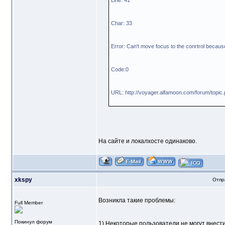
Line: 41
Char: 33
Error: Can't move focus to the conrtrol because 
Code:0
URL: http://voyager.alfamoon.com/forum/topi
На сайте и локалхосте одинаково.
xkspy
Отпр
Возникла такие проблемы:
Full Member
Покинул форум
1) Некоторые пользователи не могут внест