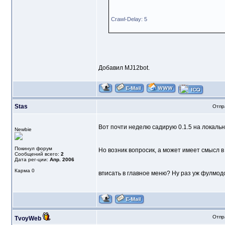
Crawl-Delay: 5
Добавил MJ12bot.
Stas
Отпр
Вот почти неделю садирую 0.1.5 на локально
Newbie
Покинул форум
Но возник вопросик, а может имеет смысл в
Сообщений всего:
2
Дата рег-ции:
Апр. 2006
Карма
0
вписать в главное меню? Ну раз уж фулмод
Отпр
TvoyWeb