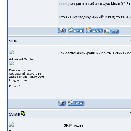
информации о ошибках в ФуллМодс 0.1.5)
что значит "подкрученный" и кем) то тебе, 
SKIF
При отключении функций почты в скинах ост
Advanced Member
Покинул форум
Сообщений всего:
339
Дата рег-ции:
Март 2005
Откуда: nnov
Карма
3
О
SviMik
SKIF пишет: