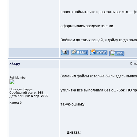
просто поймите что проверять все это.... 
оформлялись разделителями.
Вобщем до таких вещей, я дойду когда по
xkspy
Отпр
Заменил файлы которые были здесь выложен
Full Member
Покинул форум
утилитка все выполнила без ошибок, НО пр
Сообщений всего:
168
Дата рег-ции:
Февр. 2006
Карма
0
такую ошибку:
Цитата: