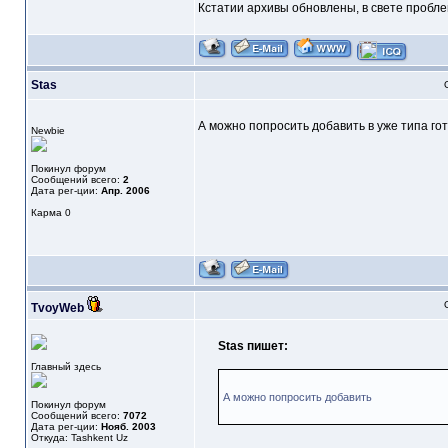
Кстатии архивы обновлены, в свете пробле
Stas
А можно попросить добавить в уже типа го
Newbie
Покинул форум
Сообщений всего:
2
Дата рег-ции:
Апр. 2006
Карма
0
TvoyWeb
Stas пишет:
Главный здесь
А можно попросить добавить
Покинул форум
Сообщений всего:
7072
Дата рег-ции:
Нояб. 2003
Откуда: Tashkent Uz