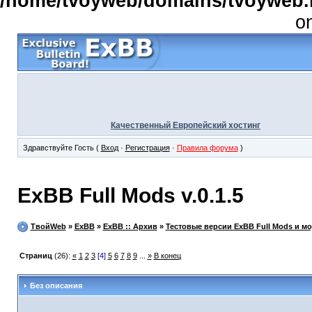
/home/tvoyweb/domains/tvoyweb.r
o
Качественный Европейский хостинг
Здравствуйте Гость (
Вход
·
Регистрация
·
Правила форума
)
ExBB Full Mods v.0.1.5
ТвойWeb
»
ExBB
»
ExBB :: Архив
»
Тестовые версии ExBB Full Mods и м
Страниц
(26):
«
1
2
3
[4]
5
6
7
8
9
...
»
В конец
Без описания