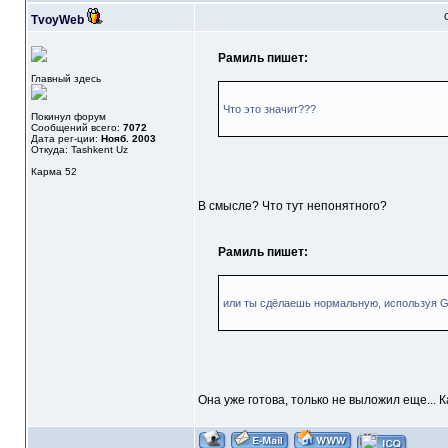
TvoyWeb
Рамиль пишет:
Главный здесь
Что это значит???
Покинул форум
Сообщений всего:
7072
Дата рег-ции:
Нояб. 2003
Откуда: Tashkent Uz
Карма
52
В смысле? Что тут непонятного?
Рамиль пишет:
или ты сдёлаешь нормальную, используя G
Она уже готова, только не выложил еще... 