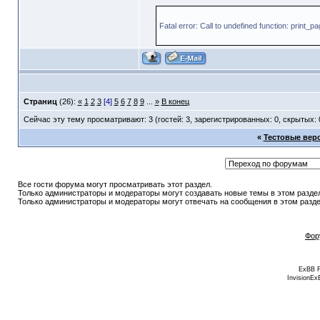
Fatal error: Call to undefined function: print_
Страниц
(26):
«
1
2
3
[4]
5
6
7
8
9
...
»
В конец
Сейчас эту тему просматривают: 3 (гостей: 3, зарегистрированных: 0, скрытых: 
«
Тестовые верс
Все гости форума могут просматривать этот раздел.
Только администраторы и модераторы могут создавать новые темы в этом разде
Только администраторы и модераторы могут отвечать на сообщения в этом разде
Фор
ExBB 
InvisionEx