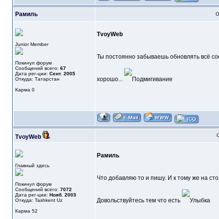
Рамиль
О
TvoyWeb
Junior Member
Ты постоянно забываешь обновлять всё соо
Покинул форум
Сообщений всего:
67
Дата рег-ции:
Сент. 2005
хорошо...
Откуда: Татарстан
Карма
0
О
TvoyWeb
Рамиль
Главный здесь
Что добавляю то и пишу. И к тому же на ст
Покинул форум
Сообщений всего:
7072
Дата рег-ции:
Нояб. 2003
Довольствуйтесь тем что есть
Откуда: Tashkent Uz
Карма
52