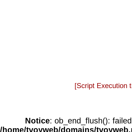
[Script Execution
Notice
: ob_end_flush(): faile
/home/tvoyweb/domains/tvoyweb.r