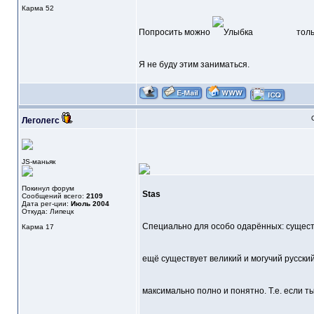
Карма
52
Попросить можно
тольк
Я не буду этим заниматься.
Леголегс
JS-маньяк
Покинул форум
Stas
Сообщений всего:
2109
Дата рег-ции:
Июль 2004
Откуда: Липецк
Специально для особо одарённых: существ
Карма
17
ещё существует великий и могучий русски
максимально полно и понятно. Т.е. если т