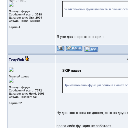
Где-то там...
ри отключении функций почты в скинах ост
Покинул форум
Сообщений всего:
3538
Дата рег-ции:
Окт. 2004
Откуда: Tallinn, Estonia
Карма
4
Я уже давно про это говорил...
TvoyWeb
SKIF пишет:
Главный здесь
При отключении функций почты в скинах ост
Покинул форум
Сообщений всего:
7072
Дата рег-ции:
Нояб. 2003
Откуда: Tashkent Uz
Карма
52
Ну до этого я пока не дошел, хотя на дру
права либо функция не работает.