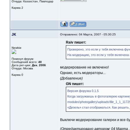
Откуда: Казахстан, Павлодар
Карма
2
JK
Отправлено: 04 Марта, 2007 - 05:30:25
Raiv пишет:
Newbie
Проверено, это если у тебя включена фун
На модерацию, это если у тебя включена
Покинул форум
Сообщений всего:
40
Дата рег-ции:
Дек. 2006
модерирование не включено!
Откуда: Москва
Однако, есть модераторы...
Карма
0
(Добавление)
GN пишет:
Версия форума 0.1.5
Когда загружаешь в фотогалерею картинку
modules\photogallery\uploads\file_1_1_117
«Дизель» стал отображаться. Как решить
Выключи модерирование галереи и все б
(Отредактировано автором: 04 Марта, 2