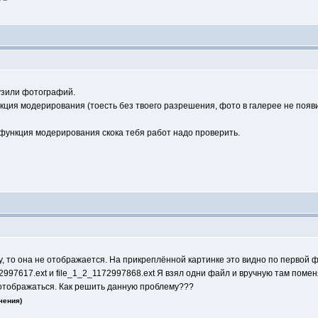
рузили фотографий.
кция модерирования (тоесть без твоего разрешения, фото в галерее не появ
 функция модерирования скока тебя работ надо проверить.
, то она не отображается. На прикреплённой картинке это видно по первой 
72997617.ext и file_1_2_1172997868.ext Я взял одни файл и вручную там поме
ал отображаться. Как решить данную проблему???
чения)