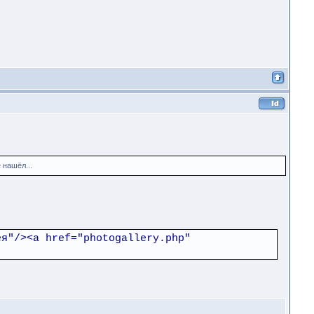
 нашёл...
ея"/><a href="photogallery.php"