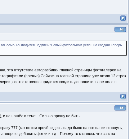
ие альбома->выводится надпись "Новый фотоальбом успешно создан! Теперь
чна, это отсутствие авторазбивки главной страницы фотогалереи на
отографиями (превью).Сейчас на главной странице уже около 12 строк
лереи, соответственно придется вводить дополнительное поле в
 и не нашёл в теме... Сильно прошу не бить.
 сразу 777 (как потом прочёл здесь, надо было на все папки воткнуть,
ь галерею, добавить фотки и т.д... Почему то казалось что ссылка