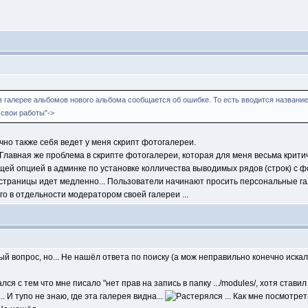
 в галерее альбомов нового альбома сообщается об ошибке. То есть вводится назван
свои работы"->
чно также себя ведет у меня скрипт фотогалереи.
Главная же проблема в скрипте фотогалереи, которая для меня весьма крити
ей опцией в админке по установке колличества выводимых рядов (строк) с ф
 страницы идет медленно... Пользователи начинают просить персональные га
о в отдельности модератором своей галереи ...
 вопрос, но... Не нашёл ответа по поиску (а мож неправильно конечно искал),
ся с тем что мне писало "нет прав на запись в папку .../modules/, хотя ставил
. И тупо не знаю, где эта галерея видна...
... Как мне посмотрет