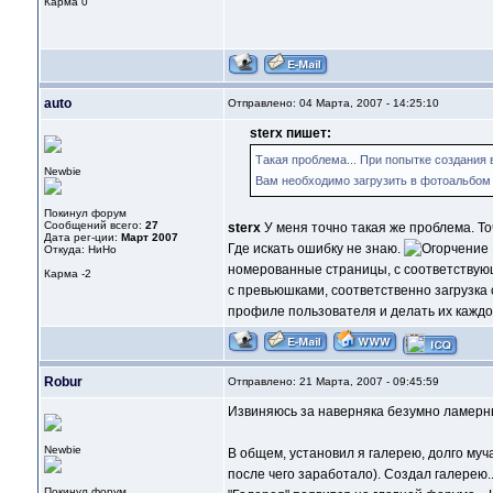
Карма
0
auto
Отправлено: 04 Марта, 2007 - 14:25:10
sterx пишет:
Такая проблема... При попытке создания
Newbie
Вам необходимо загрузить в фотоальбом 
Покинул форум
Сообщений всего:
27
sterx
У меня точно такая же проблема. То
Дата рег-ции:
Март 2007
Где искать ошибку не знаю.
Откуда: НиНо
номерованные страницы, с соответствующ
Карма
-2
с превьюшками, соответственно загрузка
профиле пользователя и делать их каждог
Robur
Отправлено: 21 Марта, 2007 - 09:45:59
Извиняюсь за наверняка безумно ламерный
Newbie
В общем, установил я галерею, долго мучал
после чего заработало). Создал галерею...
Покинул форум