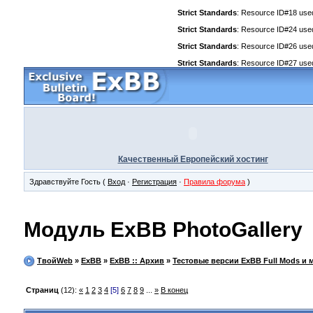
Strict Standards
: Resource ID#18 used 
Strict Standards
: Resource ID#24 used 
Strict Standards
: Resource ID#26 used 
Strict Standards
: Resource ID#27 used 
Качественный Европейский хостинг
Здравствуйте Гость (
Вход
·
Регистрация
·
Правила форума
)
Модуль ExBB PhotoGallery
ТвойWeb
»
ExBB
»
ExBB :: Архив
»
Тестовые версии ExBB Full Mods и 
Страниц
(12):
«
1
2
3
4
[5]
6
7
8
9
...
»
В конец