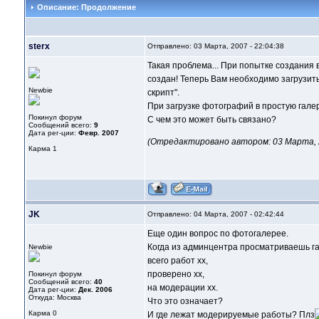
Описание: Продолжение
sterx
Отправлено: 03 Марта, 2007 - 22:04:38
Такая проблема... При попытке создания
создан! Теперь Вам необходимо загрузит
Newbie
скрипт".
При загрузке фотографий в простую гале
Покинул форум
С чем это может быть связано?
Сообщений всего:
9
Дата рег-ции:
Февр. 2007
(Отредактировано автором: 03 Марта, 2
Карма
1
JK
Отправлено: 04 Марта, 2007 - 02:42:44
Еще один вопрос по фотогалерее.
Когда из админцентра просматриваешь гал
Newbie
всего работ хх,
проверено хх,
Покинул форум
Сообщений всего:
40
на модерации хх.
Дата рег-ции:
Дек. 2006
Откуда: Москва
Что это означает?
Карма
0
И где лежат модерируемые работы? Плз