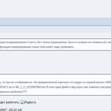
кция модерирования (тоесть без твоего разрешения, фото в галерее не появиться) пок
 функция модерирования скока тебя работ надо проверить
, то она не отображается. На прикреплённой картинке это видно по первой фотки «ЯЯ
2997617.ext и file_1_2_1172997868.ext Я взял одни файл и вручную там поменял расширен
 данную проблему???
удет работать.
007 - 05:31:14)