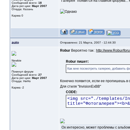
"Галерея" появится на главной форума... 
Сообщений всего:
18
Дата рег-ции:
Март 2007
Откуда: Казань
Карма
0
auto
Отправлено: 21 Марта, 2007 - 12:44:30
Robur
Вероятно так :
http://www.Robur/for
Newbie
Robur пишет:
Как мне посмотреть галерею, добавить фот
Покинул форум
Сообщений всего:
27
Дата рег-ции:
Март 2007
Конечно появится, если ее пропишешь в ф
Откуда: НиНо
Для стиля "InvisionExBB"
Карма
-2
CODE:
<img src="./templates/In
title="Фотогалерея"><b>&
Ох интересно, может проблемы с альбом