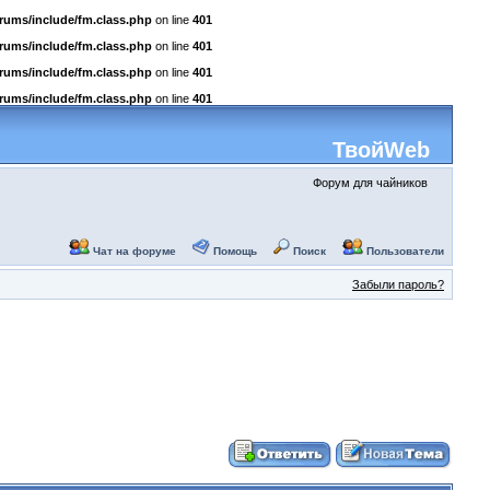
rums/include/fm.class.php
on line
401
rums/include/fm.class.php
on line
401
rums/include/fm.class.php
on line
401
rums/include/fm.class.php
on line
401
ТвойWeb
Форум для чайников
Чат на форуме
Помощь
Поиск
Пользователи
Забыли пароль?