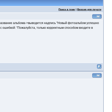
Поиск в теме
|
Версия для печати
ся название альбома->выводится надпись "Новый фотоальбом успешно
с ошибкой: "Пожалуйста, только корректным способом входите в