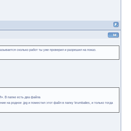
азывается сколько работ ты уже проверил и разрешил на показ.
Я». В папке есть два файла
ие на родное .jpg и поместил этот файл в папку \trumbalies, и только тогда