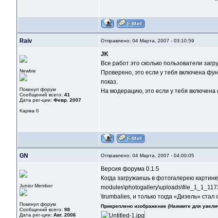
Raiv
Отправлено: 04 Марта, 2007 - 03:10:59
JK
Все работ это сколько пользователи заг
Newbie
Проверено, это если у тебя включена фун
показ.
Покинул форум
На модерацию, это если у тебя включена
Сообщений всего:
41
Дата рег-ции:
Февр. 2007
Карма
0
GN
Отправлено: 04 Марта, 2007 - 04:00:05
Версия форума 0.1.5
Когда загружаешь в фотогалерею картинку
Junior Member
modules\photogallery\uploads\file_1_1_11
\trumbalies, и только тогда «Дизель» ст
Покинул форум
Прикреплено изображение (Нажмите для увели
Сообщений всего:
98
Дата рег-ции:
Авг. 2006