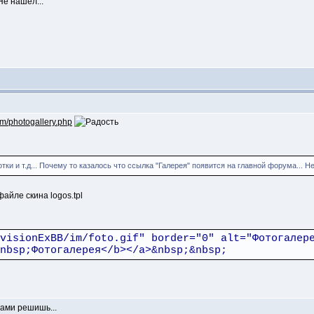
Не нашёл...
um/photogallery.php
ки и т.д... Почему то казалось что ссылка "Галерея" появится на главной форума... Не
айле скина logos.tpl
visionExBB/im/foto.gif" border="0" alt="Фотогалер
nbsp;Фотогалерея</b></a>&nbsp;&nbsp;
ами решишь...