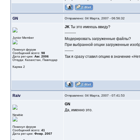
GN
Отправлено: 04 Марта, 2007 - 06:56:32
JK
Ты это имеешь ввиду?
---------
Junior Member
Модерировать загруженные файлы?
При выбранной опции загруженные изобр
Покинул форум
-------
Сообщений всего:
98
Так я сразу ставил опцию в значение «Нет
Дата рег-ции:
Авг. 2006
Откуда: Казахстан, Павлодар
Карма
2
Raiv
Отправлено: 04 Марта, 2007 - 07:41:53
GN
Да, именно это.
Newbie
Покинул форум
Сообщений всего:
41
Дата рег-ции:
Февр. 2007