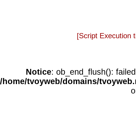
[Script Execution
Notice
: ob_end_flush(): faile
/home/tvoyweb/domains/tvoyweb.r
o