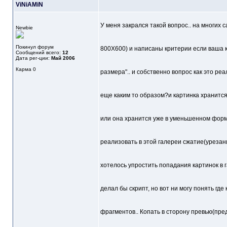
ViNiAMiN
У меня закрался такой вопрос.. на многих
Newbie
Покинул форум
800Х600) и написаны критерии если ваша 
Сообщений всего:
12
Дата рег-ции:
Май 2006
Карма
0
размера".. и собственно вопрос как это р
еще каким то образом?и картинка хранитс
или она хранится уже в уменьшенном форма
реализовать в этой галереи сжатие(урезан
хотелось упростить попадания картинок в 
делал бы скрипт, но вот ни могу понять где
фрагментов.. Копать в сторону превью(пред