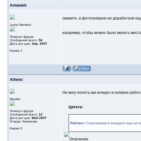
Annaweb
скажите, а фотогалерею не доработали ещ
Junior Member
например, чтобы можно было менять мест
Покинул форум
Сообщений всего:
56
Дата рег-ции:
Апр. 2007
Карма
1
Atheist
Не могу понять как конкурс в галерее раб
Newbie
Цитата:
Покинул форум
Сообщений всего:
12
Дата рег-ции:
Май 2007
Откуда: Кемерово
Рейтинг:
Голосование в конкурсе еще не н
Карма
0
.