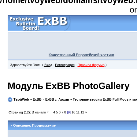
/home/tvoyweb/domains/tvoyweb.r
o
Качественный Европейский хостинг
Здравствуйте Гость (
Вход
·
Регистрация
·
Правила форума
)
Модуль ExBB PhotoGallery
ТвойWeb
»
ExBB
»
ExBB :: Архив
»
Тестовые версии ExBB Full Mods и м
Страниц
(12):
В начало
«
...
4
5
6
7
8
[9]
10
11
12
»
Описание: Продолжение