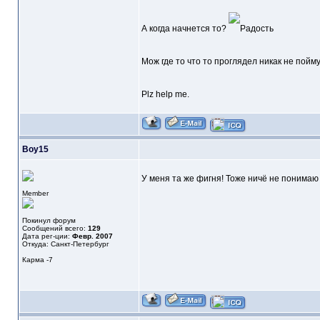
А когда начнется то?
Мож где то что то проглядел никак не пойм
Plz help me.
Boy15
У меня та же фигня! Тоже ничё не понима
Member
Покинул форум
Сообщений всего:
129
Дата рег-ции:
Февр. 2007
Откуда: Санкт-Петербург
Карма
-7