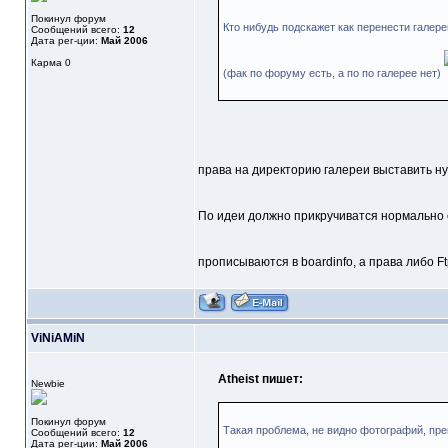
Покинул форум
Кто нибудь подскажет как перенести галере
Сообщений всего:
12
Дата рег-ции:
Май 2006
Карма
0
(фак по форуму есть, а по по галерее нет)
права на директорию галереи выставить нужн
По идеи должно прикручиватся нормально е
прописываются в boardinfo, а права либо F
ViNiAMiN
Atheist пишет:
Newbie
Покинул форум
Такая проблема, не видно фотографий, пр
Сообщений всего:
12
Дата рег-ции:
Май 2006