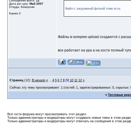
Сообщений всего:
12
Дата рег-ции:
Май 2007
Откуда: Кемерово
Файл с загруженой фоткой тоже есть.
Карма
0
Файлы в галерею upload создаются с расши
все работает на ура а на хосте полный тупи
Страниц
(12):
В начало
«
...
4
5
6
7
8
[9]
10
11
12
»
Сейчас эту тему просматривают: 1 (гостей: 1, зарегистрированных: 0, скрытых: 
«
Тестовые верс
Все гости форума могут просматривать этот раздел.
Только администраторы и модераторы могут создавать новые темы в этом разде
Только администраторы и модераторы могут отвечать на сообщения в этом разде