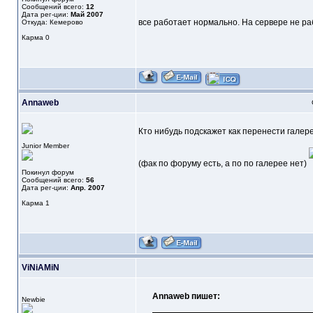
Сообщений всего:
12
Дата рег-ции:
Май 2007
все работает нормально. На сервере не раб
Откуда: Кемерово
Карма
0
Annaweb
Кто нибудь подскажет как перенести галер
Junior Member
(фак по форуму есть, а по по галерее нет)
Покинул форум
Сообщений всего:
56
Дата рег-ции:
Апр. 2007
Карма
1
ViNiAMiN
Annaweb пишет:
Newbie