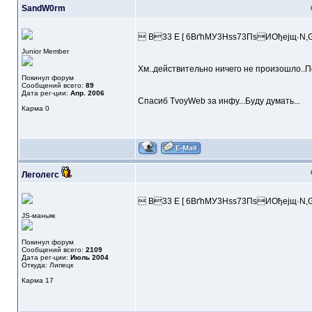
SandW0rm
 B33 E [ 6BґhMУ3Нss73ПsИОђејщ·N
Junior Member
Хм..действительно ничего не произошло..По
Покинул форум
Сообщений всего:
89
Дата рег-ции:
Апр. 2006
Спасиб TvoyWeb за инфу...Буду думать...
Карма
0
Леголегс
 B33 E [ 6BґhMУ3Нss73ПsИОђејщ·N
JS-маньяк
Покинул форум
Сообщений всего:
2109
Дата рег-ции:
Июль 2004
Откуда: Липецк
Карма
17