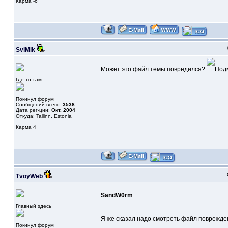
Карма
-6
SviMik
Может это файл темы повредился?
Где-то там...
Покинул форум
Сообщений всего:
3538
Дата рег-ции:
Окт. 2004
Откуда: Tallinn, Estonia
Карма
4
TvoyWeb
SandW0rm
Главный здесь
Я же сказал надо смотреть файл поврежде
Покинул форум