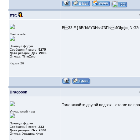
ETC
B33 E [ 6BґhMУ3Нss73ПsИОђејщ·N,G
Flash-coder
Покинул форум
Сообщений всего:
5275
Дата рег-ции:
Дек. 2003
Откуда: TimeZero
Карма
26
Dragooon
Тама какойто другой подвох... ето же не про
Уникальный наш
Покинул форум
Сообщений всего:
233
Дата рег-ции:
Окт. 2006
Откуда: Украина Киев