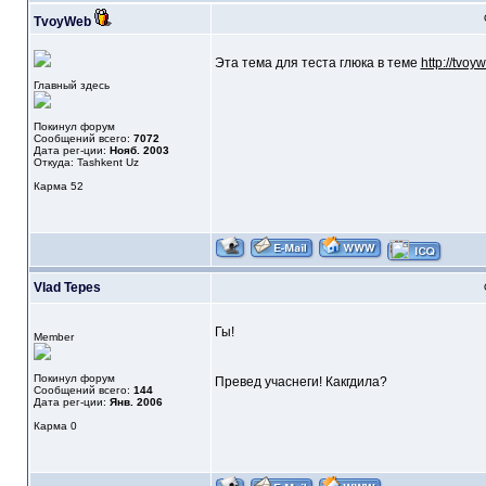
TvoyWeb
Эта тема для теста глюка в теме
http://tvo
Главный здесь
Покинул форум
Сообщений всего:
7072
Дата рег-ции:
Нояб. 2003
Откуда: Tashkent Uz
Карма
52
Vlad Tepes
Гы!
Member
Покинул форум
Превед учаснеги! Какгдила?
Сообщений всего:
144
Дата рег-ции:
Янв. 2006
Карма
0