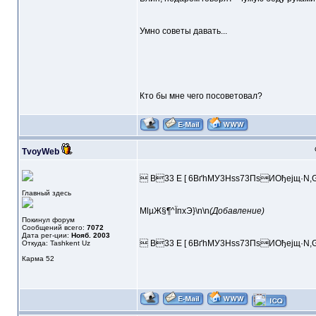
Умно советы давать...
Кто бы мне чего посоветовал?
TvoyWeb
 B33 E [ 6BґhMУ3Нss73ПsИОђејщ·
Главный здесь
MlµЖ§¶^ЇпхЭ}\n\n
(Добавление)
Покинул форум
Сообщений всего:
7072
Дата рег-ции:
Нояб. 2003
 B33 E [ 6BґhMУ3Нss73ПsИОђејщ·N
Откуда: Tashkent Uz
Карма
52