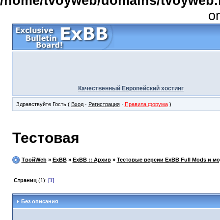
/home/tvoyweb/domains/tvoyweb.r
o
Качественный Европейский хостинг
Здравствуйте Гость (
Вход
·
Регистрация
·
Правила форума
)
Тестовая
ТвойWeb
»
ExBB
»
ExBB :: Архив
»
Тестовые версии ExBB Full Mods и м
Страниц
(1):
[1]
Без описания