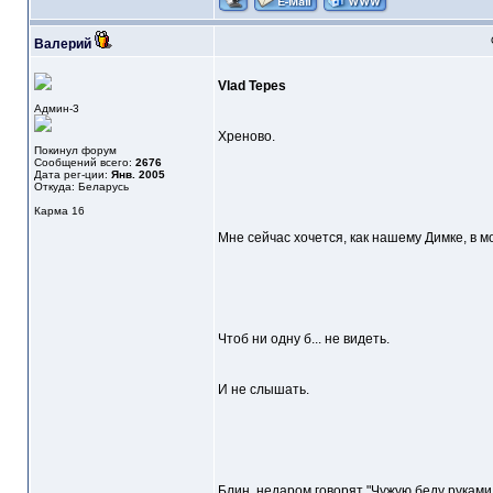
Валерий
Vlad Tepes
Админ-3
Хреново.
Покинул форум
Сообщений всего:
2676
Дата рег-ции:
Янв. 2005
Откуда: Беларусь
Карма
16
Мне сейчас хочется, как нашему Димке, в м
Чтоб ни одну б... не видеть.
И не слышать.
Блин, недаром говорят "Чужую беду руками 