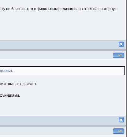
етку не боясь потом с финальным релизом нарваться на повторную
ррором).
и этом не возникает.
 функциями.