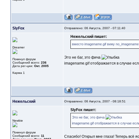
SlyFox
Отправлено: 06 Августа, 2007 - 07:11:40
Нежельский пишет:
вместо imagename.gif вижу no_imagename.g
Dreamer
Это не баг, это фича
Покинул форум
Сообщений всего:
236
imagename.gif отображается в случае есл
Дата рег-ции:
Окт. 2005
Карма
1
Нежельский
Отправлено: 06 Августа, 2007 - 08:18:51
SlyFox пишет:
Это не баг, это фича
Newbie
imagename.gif отображается в случае есл
Покинул форум
Сообщений всего:
11
Спасибо! Открыл мне глаза! Теперь всё я