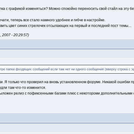
апка с графикой изменяться? Mожно спокойно переносить свой стайл на эту б
чати, теперь все стало намного удобнее и гибче в настройке.
вить цвет синих стрелочек отсылающих на первый и последний пост темы...
2007 - 20:29:57)
тре папки фходящих сообщений если там нет ни одного сообщения (вверху строка с э
и. Я только что проверил на вновь установленном форуме. Никакой ошибки пр
рядли там что-то изменится.
 выложен релиз с пофиксенными багами плюс с некотороми дополнительными