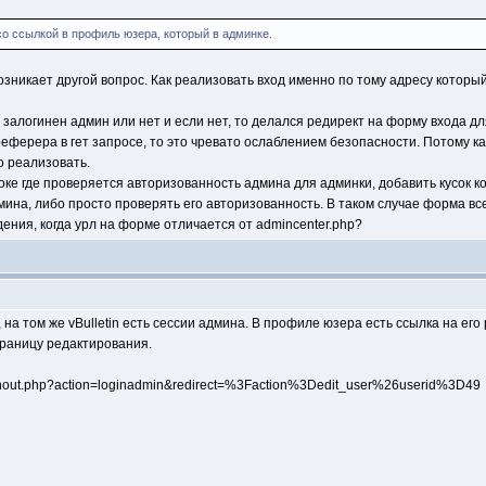
 со ссылкой в профиль юзера, который в админке.
озникает другой вопрос. Как реализовать вход именно по тому адресу который
залогинен админ или нет и если нет, то делался редирект на форму входа дл
реферера в гет запросе, то это чревато ослаблением безопасности. Потому ка
то реализовать.
оке где проверяется авторизованность админа для админки, добавить кусок 
мина, либо просто проверять его авторизованность. В таком случае форма все
ения, когда урл на форме отличается от admincenter.php?
 на том же vBulletin есть сессии админа. В профиле юзера есть ссылка на ег
страницу редактирования.
inout.php?action=loginadmin&redirect=%3Faction%3Dedit_user%26userid%3D49