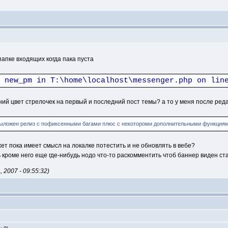
 папке входящих когда пака пуста
 new_pm in T:\home\localhost\messenger.php on lin
ний цвет стрелочек на первый и последний пост темы? а то у меня после реда
 выложен релиз с пофиксенными багами плюс с некотороми дополнительными функциям
ет пока имеет смысл на локалке потестить и не обновлять в вебе?
 кроме него еще где-нибудь нодо что-то раскомментить чтоб баннер виден ст
2007 - 09:55:32)