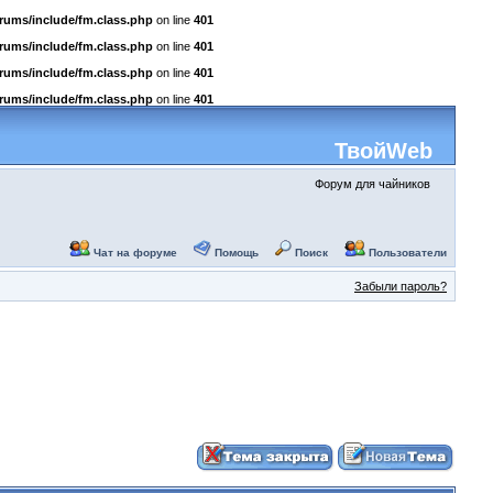
rums/include/fm.class.php
on line
401
rums/include/fm.class.php
on line
401
rums/include/fm.class.php
on line
401
rums/include/fm.class.php
on line
401
ТвойWeb
Форум для чайников
Чат на форуме
Помощь
Поиск
Пользователи
Забыли пароль?