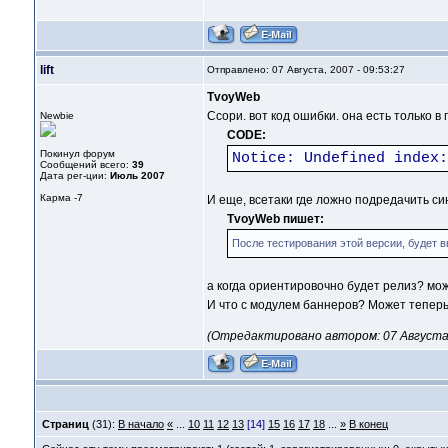
lift
Отправлено: 07 Августа, 2007 - 09:53:27
TvoyWeb
Ссори. вот код ошибки. она есть только в
Newbie
CODE:
Покинул форум
Notice: Undefined index:
Сообщений всего:
39
Дата рег-ции:
Июль 2007
Карма
-7
И еще, всетаки где ложно подредачить си
TvoyWeb пишет:
После тестирования этой версии, будет
а когда ориентировочно будет релиз? мож
И что с модулем баннеров? Может теперь
(Отредактировано автором: 07 Августа, 
Страниц
(31):
В начало
«
...
10
11
12
13
[14]
15
16
17
18
...
»
В конец