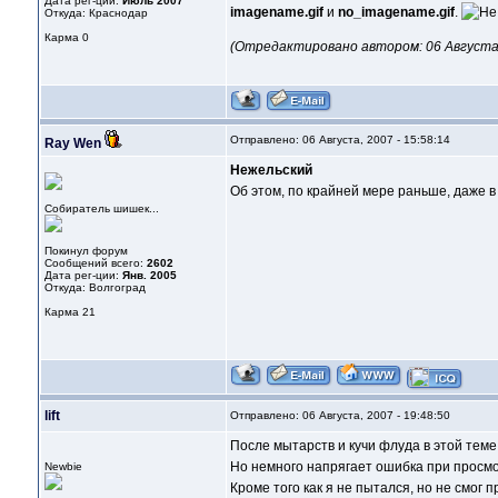
Дата рег-ции:
Июль 2007
imagename.gif
и
no_imagename.gif
.
Откуда: Краснодар
Карма
0
(Отредактировано автором: 06 Августа, 
Отправлено: 06 Августа, 2007 - 15:58:14
Ray Wen
Нежельский
Об этом, по крайней мере раньше, даже в
Собиратель шишек...
Покинул форум
Сообщений всего:
2602
Дата рег-ции:
Янв. 2005
Откуда: Волгоград
Карма
21
lift
Отправлено: 06 Августа, 2007 - 19:48:50
После мытарств и кучи флуда в этой тем
Но немного напрягает ошибка при просмо
Newbie
Кроме того как я не пытался, но не смог 