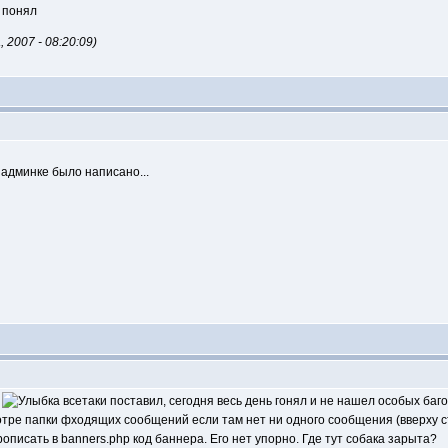
2007 - 08:20:09)
 админке было написано...
е
всетаки поставил, сегодня весь день гонял и не нашел особых багов
тре папки фходящих сообщений если там нет ни одного сообщения (вверху ст
прописать в banners.php код баннера. Его нет упорно. Где тут собака зарыта?