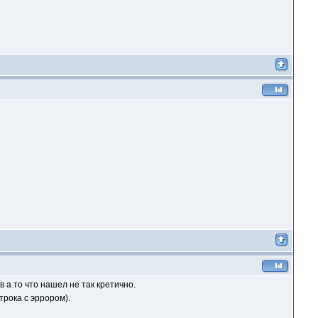
 а то что нашел не так кретично.
рока с эррором).