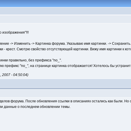
 изображения"!!!
ение -> Изменить -> Картинка форума. Указываю имя картинки. -> Сохранить.
и - крест. Смотрю свойство отсутствующей картинки. Вижу имя картинки к кот
инки правильно, без префикса "no_".
 префикс "no_", на странице картинка отображается! Хотелось бы устранить
2007 - 04:50:04)
азделов форума. После обновления ссылки в описаниях остались как были. Но 
ли данные о последнем обновлении темы.