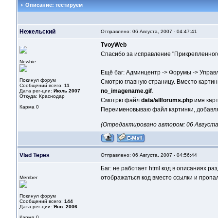
Описание: тестируем
Нежельский
Отправлено: 06 Августа, 2007 - 04:47:41
TvoyWeb
Спасибо за исправление "Прикрепленного
Newbie
Ещё баг: Админцентр -> Форумы -> Управл
Покинул форум
Смотрю главную страницу. Вместо картинк
Сообщений всего:
11
no_imagename.gif
.
Дата рег-ции:
Июль 2007
Откуда: Краснодар
Смотрю файл
data/allforums.php
имя карт
Карма
0
Переименовываю файл картинки, добавляю
(Отредактировано автором: 06 Августа, 
Vlad Tepes
Отправлено: 06 Августа, 2007 - 04:56:44
Баг: не работает html код в описаниях р
отображаться код вместо ссылки и пропа
Member
Покинул форум
Сообщений всего:
144
Дата рег-ции:
Янв. 2006
Карма
0