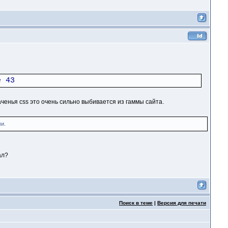
e 43
ченья css это очень сильно выбивается из гаммы сайта.
и.
ал?
Поиск в теме
|
Версия для печати