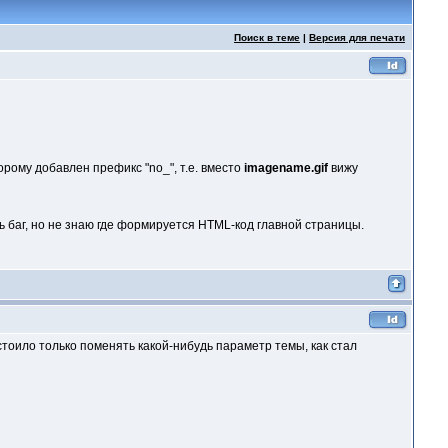
Поиск в теме
|
Версия для печати
орому добавлен префикс "no_", т.е. вместо
imagename.gif
вижу
 баг, но не знаю где формируется HTML-код главной страницы.
стоило только поменять какой-нибудь параметр темы, как стал