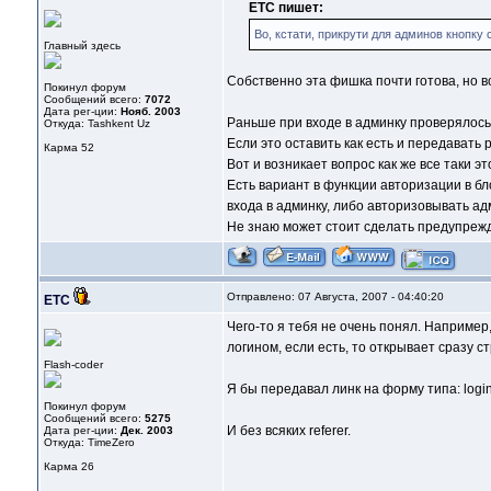
ETC пишет:
Во, кстати, прикрути для админов кнопку
Главный здесь
Собственно эта фишка почти готова, но в
Покинул форум
Сообщений всего:
7072
Дата рег-ции:
Нояб. 2003
Раньше при входе в админку проверялось 
Откуда: Tashkent Uz
Если это оставить как есть и передавать 
Карма
52
Вот и возникает вопрос как же все таки э
Есть вариант в функции авторизации в бл
входа в админку, либо авторизовывать ад
Не знаю может стоит сделать предупрежд
Отправлено: 07 Августа, 2007 - 04:40:20
ETC
Чего-то я тебя не очень понял. Например,
логином, если есть, то открывает сразу 
Flash-coder
Я бы передавал линк на форму типа: log
Покинул форум
Сообщений всего:
5275
И без всяких referer.
Дата рег-ции:
Дек. 2003
Откуда: TimeZero
Карма
26