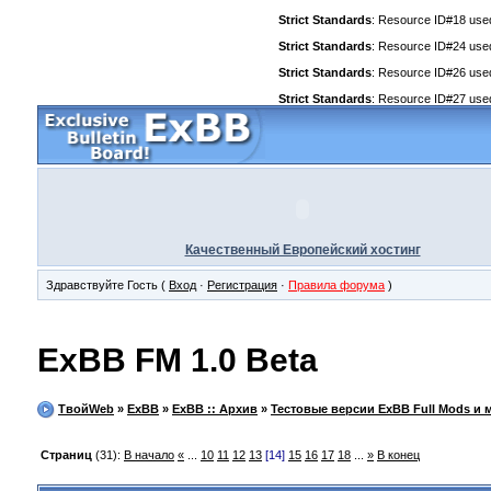
Strict Standards
: Resource ID#18 used 
Strict Standards
: Resource ID#24 used 
Strict Standards
: Resource ID#26 used 
Strict Standards
: Resource ID#27 used 
Качественный Европейский хостинг
Здравствуйте Гость (
Вход
·
Регистрация
·
Правила форума
)
ExBB FM 1.0 Beta
ТвойWeb
»
ExBB
»
ExBB :: Архив
»
Тестовые версии ExBB Full Mods и 
Страниц
(31):
В начало
«
...
10
11
12
13
[14]
15
16
17
18
...
»
В конец