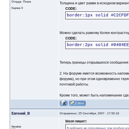
Откуда: Псков
Толщина и цвет рамки в исходном вариант
Карма
0
CODE:
border:1px solid #C2CFDF
Можно сделать рамочку более контрастную
CODE:
border:2px solid #0404EE
Теперь границы открывшеося сообщения 
2. На форуме имется возможность напоми
форума), но при этом одновременно теря
почтовой работы.
Кроме того, может быть напоминание сдел
Евгений_В
Отправлено: 25 Сентября, 2007 - 17:50:16
bison пишет:
Newbie
В рейтинге же популярных тем вообще ко