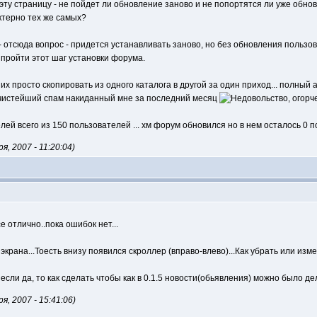
 эту страницу - не пойдет ли обновление заново и не попортятся ли уже обно
ктерно тех же самых?
 - отсюда вопрос - придется устанавливать заново, но без обновления пользов
у пройти этот шаг установки форума.
 их просто скопировать из одного каталога в другой за один приход... полный
 чистейший спам накиданный мне за последний месяц
ей всего из 150 пользователей ... хм форум обновился но в нем осталось 0 п
 2007 - 11:20:04)
е отлично..пока ошибок нет...
 экрана...Тоесть внизу появился скроллер (вправо-влево)...Как убрать или и
если да, то как сделать чтобы как в 0.1.5 новости(обьявления) можно было де
 2007 - 15:41:06)