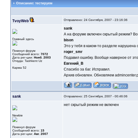
Описание: тестируем
Отправлено: 24 Сентября, 2007 - 23:16:36
TvoyWeb
sank
А на форуме включен скрытый режим? Во
Главный здесь
bison
Это у тебя в каком-то разделе нарушена 
Покинул форум
roger_smr
Сообщений всего:
7072
Подавил ошибку. Вообще наверное от это
Дата рег-ции:
Нояб. 2003
Откуда: Tashkent Uz
Евгений_В
Карма
52
Спасибо за баг. Исправил.
Архив обновлен. Обновляем admincenter.p
sank
Отправлено: 25 Сентября, 2007 - 00:46:06
нет скрытый режим не включен
Newbie
Покинул форум
Сообщений всего:
15
Дата рег-ции:
Авг. 2007