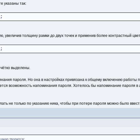
е указаны так:
;
, увеличив толщину рамки до двух точек и применив более контрастный цвет
;
чётко выделены.
нания пароля. Но она в настройках привязана к общему включению работы п
ется возможность напоминания пароля. Хотелось бы напоминание пароля в 
ать не только по указанию ника, чтобы при потере пароля можно было ввести 
шмар творится: