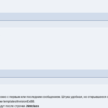
я окно с первым или последним сообщением. Штука удобная, но открывшееся
ки templates/InvisionExBB.
дут после строчки
.hintclass