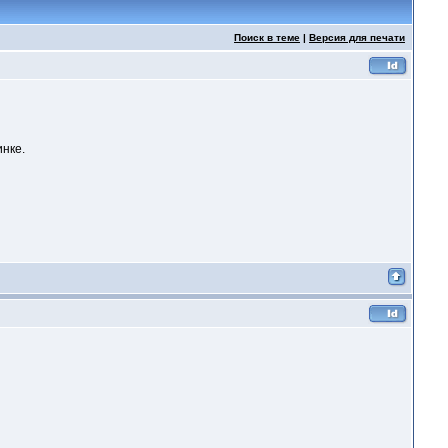
Поиск в теме
|
Версия для печати
инке.