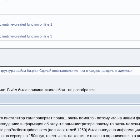
 runtime-created function on line 1
 runtime-created function on line 3
структура файла list.php. Сделай восстановление тем в каждом разделе в админке.
о. В чём была причина такого сбоя - не разобрался.
то инсталятор сам проверяет права... очень помогло - потому что на нашем 
ри введениии информации об акаунте администратора почему-то очень маленько
te.php?action=updateusers (пользователей 1250) была выведена информация "Acc
а на сервер по 150штук, то есть есть на хостинге какое-то ограничение - то 