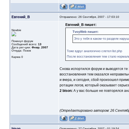
Евгений_В
Отправлено: 26 Сентября, 2007 - 17:03:10
Евгений_В пишет:
Newbie
TvoyWeb пишет:
Это у тебя в каком-то разделе наруш
Покинул форум
Сообщений всего:
13
Дата рег-ции:
Февр. 2007
Откуда: Псков
Тоже вдруг аналогично слетел list.php
После восстановления тем стало нормальн
Карма
0
Снова испортился форум и выводятся те ж
восстановления тем оказался неправильн
и вчера, и сегодня, сбой произошел прим
ротации логов, который оказывает серьез
2 bison:
А у вас больше не повторялся а
(Отредактировано автором: 26 Сентября,
bison
Отправлено: 27 Сентября, 2007 - 01:19:54