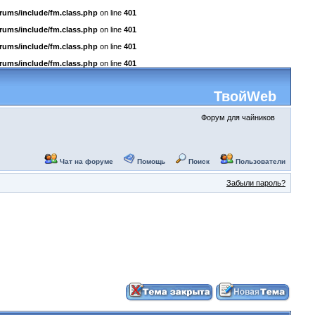
rums/include/fm.class.php
on line
401
rums/include/fm.class.php
on line
401
rums/include/fm.class.php
on line
401
rums/include/fm.class.php
on line
401
ТвойWeb
Форум для чайников
Чат на форуме
Помощь
Поиск
Пользователи
Забыли пароль?