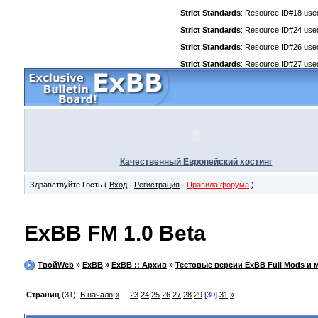
Strict Standards
: Resource ID#18 used 
Strict Standards
: Resource ID#24 used 
Strict Standards
: Resource ID#26 used 
Strict Standards
: Resource ID#27 used 
Качественный Европейский хостинг
Здравствуйте Гость (
Вход
·
Регистрация
·
Правила форума
)
ExBB FM 1.0 Beta
ТвойWeb
»
ExBB
»
ExBB :: Архив
»
Тестовые версии ExBB Full Mods и 
Страниц
(31):
В начало
«
...
23
24
25
26
27
28
29
[30]
31
»