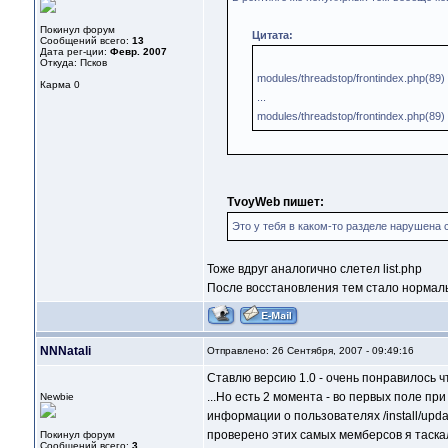
Покинул форум
Цитата:
Сообщений всего:
13
Дата рег-ции:
Февр. 2007
Откуда: Псков
modules/threadstop/frontindex.php(89) :
Карма
0
...
modules/threadstop/frontindex.php(89) :
TvoyWeb пишет:
Это у тебя в каком-то разделе нарушена 
Тоже вдруг аналогично слетел list.php
После восстановления тем стало нормальн
NNNatali
Отправлено: 26 Сентября, 2007 - 09:49:16
Cтавлю версию 1.0 - очень понравилось ч
...Но есть 2 момента - во первых поле п
Newbie
информации о пользователях /install/upda
проверено этих самых мемберсов я таскал
Покинул форум
Сообщений всего:
3