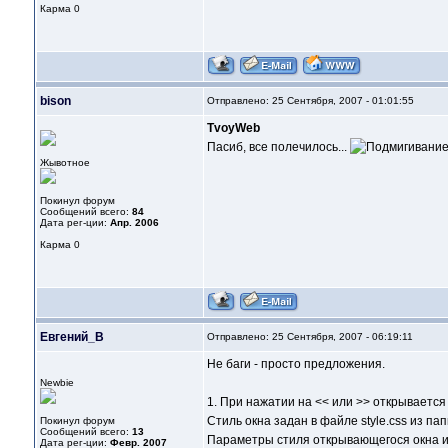
Карма
0
bison
Отправлено: 25 Сентября, 2007 - 01:01:55
TvoyWeb
Пасиб, все полечилось...
Жывотное
Покинул форум
Сообщений всего:
84
Дата рег-ции:
Апр. 2006
Карма
0
Евгений_В
Отправлено: 25 Сентября, 2007 - 06:19:11
Не баги - просто предложения.
Newbie
1. При нажатии на << или >> открываетс
Стиль окна задан в файле style.css из пап
Покинул форум
Сообщений всего:
13
Параметры стиля открывающегося окна и
Дата рег-ции:
Февр. 2007