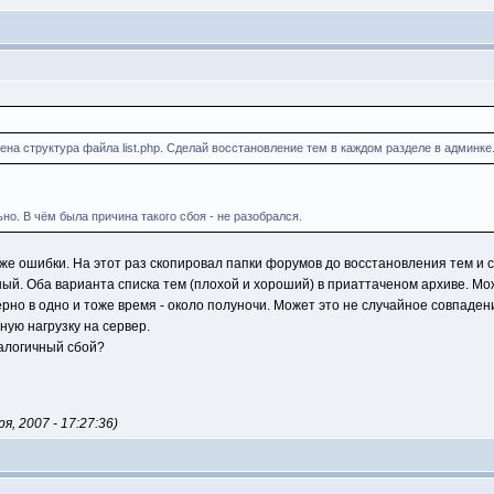
ена структура файла list.php. Сделай восстановление тем в каждом разделе в админке
о. В чём была причина такого сбоя - не разобрался.
е ошибки. На этот раз скопировал папки форумов до восстановления тем и с
ый. Оба варианта списка тем (плохой и хороший) в приаттаченом архиве. Мо
ерно в одно и тоже время - около полуночи. Может это не случайное совпаде
ную нагрузку на сервер.
налогичный сбой?
 2007 - 17:27:36)