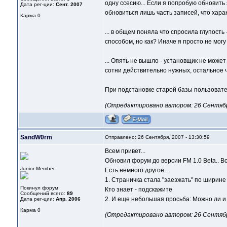
одну ссесию... Если я попробую обновить
Дата рег-ции:
Сент. 2007
обновиться лишь часть записей, что хара
Карма
0
... в общем поняла что спросила глупость
способом, но как? Иначе я просто не мог
... Опять не вышло - установщик не может
сотни действительно нужных, остальное
При подстановке старой базы пользовател
(Отредактировано автором: 26 Сентября,
SandW0rm
Отправлено: 26 Сентября, 2007 - 13:30:59
Всем привет...
Обновил форум до версии FM 1.0 Beta.. Вс
Junior Member
Есть немного другое...
1. Страничка стала "заезжать" по ширине
Покинул форум
Кто знает - подскажите
Сообщений всего:
89
2. И еще небольшая просьба: Можно ли и 
Дата рег-ции:
Апр. 2006
Карма
0
(Отредактировано автором: 26 Сентября,