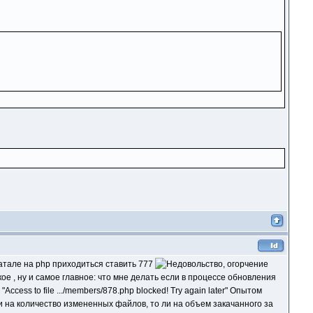
фатале на php приходиться ставить 777
е , ну и самое главное: что мне делать если в процессе обновления
ess to file .../members/878.php blocked! Try again later" Опытом
ли на количество измененных файлов, то ли на объем закачанного за