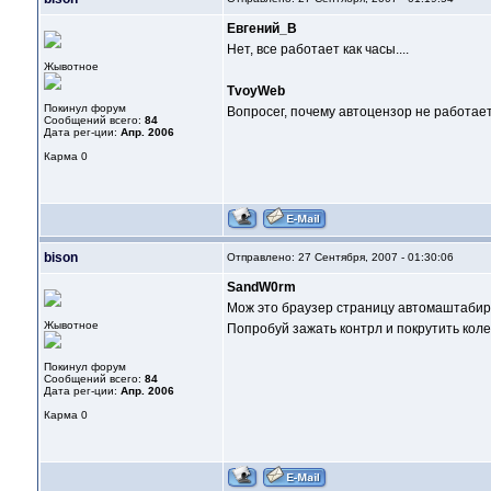
Евгений_В
Нет, все работает как часы....
Жывотное
TvoyWeb
Покинул форум
Вопросег, почему автоцензор не работает
Сообщений всего:
84
Дата рег-ции:
Апр. 2006
Карма
0
bison
Отправлено: 27 Сентября, 2007 - 01:30:06
SandW0rm
Мож это браузер страницу автомаштабир
Жывотное
Попробуй зажать контрл и покрутить коле
Покинул форум
Сообщений всего:
84
Дата рег-ции:
Апр. 2006
Карма
0