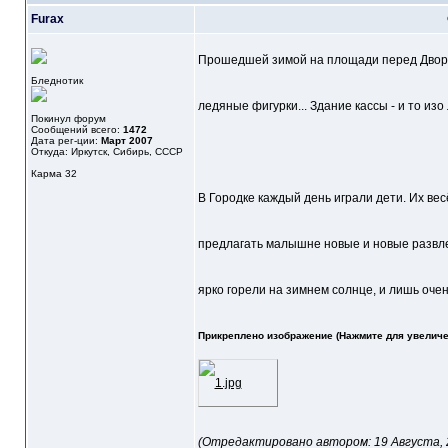
Furax
Прошедшей зимой на площади перед Дворц
Бледнотик
ледяные фигурки... Здание кассы - и то изо 
Покинул форум
Сообщений всего:
1472
Дата рег-ции:
Март 2007
Откуда: Иркутск, Сибирь, СССР
Карма
32
В Городке каждый день играли дети. Их ве
предлагать малышне новые и новые развл
ярко горели на зимнем солнце, и лишь очен
Прикреплено изображение (Нажмите для увеличе
(Отредактировано автором: 19 Августа, 20