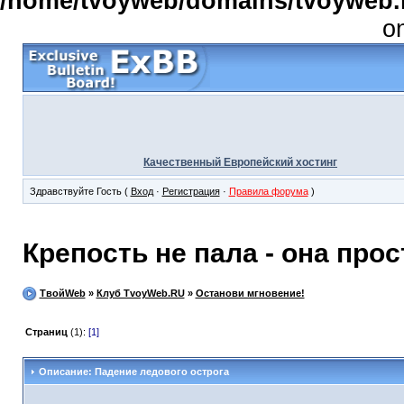
/home/tvoyweb/domains/tvoyweb.r
o
Качественный Европейский хостинг
Здравствуйте Гость (
Вход
·
Регистрация
·
Правила форума
)
Крепость не пала - она прос
ТвойWeb
»
Клуб TvoyWeb.RU
»
Останови мгновение!
Страниц
(1):
[1]
Описание: Падение ледового острога