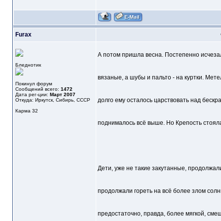
Furax
А потом пришла весна. Постепенно исчеза
Бледнотик
вязаные, а шубы и пальто - на куртки. Мете
Покинул форум
Сообщений всего:
1472
Дата рег-ции:
Март 2007
долго ему осталось царствовать над бескр
Откуда: Иркутск, Сибирь, СССР
Карма
32
поднималось всё выше. Но Крепость стоял
Дети, уже не такие закутанные, продолжал
продолжали гореть на всё более злом солн
предостаточно, правда, более мягкой, смеш