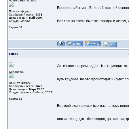
Гуляю сама по себе
Бренность бытия... Валерий тоже об осенни
Покинул форум
Сообщений всего:
4353
Дата рег-ции:
Май 2004
Вот только стоял бы этот городок и летом,
Откуда: Москва
Карма
54
Furax
Да, согласен, время идёт. Что-то уходит, чт
Бледнотик
чуть труднее, но это происходит и будет пр
Покинул форум
Сообщений всего:
1472
Дата рег-ции:
Март 2007
Откуда: Иркутск, Сибирь, СССР
Карма
32
Вот ещё один снимок (как раз на тему пере
новая площадка - блестящая, цветастая, кр