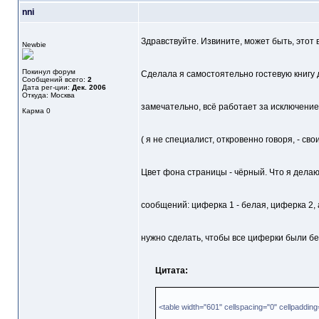
nni
Здравствуйте. Извините, может быть, этот
Newbie
Покинул форум
Сделала я самостоятельно гостевую книгу д
Сообщений всего:
2
Дата рег-ции:
Дек. 2006
Откуда: Москва
замечательно, всё работает за исключение
Карма
0
( я не специалист, откровенно говоря, - с
Цвет фона страницы - чёрный. Что я дела
сообщений: циферка 1 - белая, циферка 2, а
нужно сделать, чтобы все циферки были бел
Цитата:
<table width="601" cellspacing="0" cellpadding