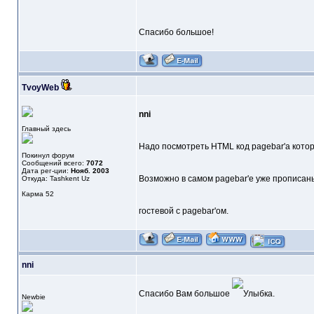
Спасибо большое!
TvoyWeb
nni
Главный здесь
Надо посмотреть HTML код pagebar'a кото
Покинул форум
Сообщений всего:
7072
Дата рег-ции:
Нояб. 2003
Возможно в самом pagebar'е уже прописаны
Откуда: Tashkent Uz
Карма
52
гостевой с pagebar'ом.
nni
Спасибо Вам большое
.
Newbie