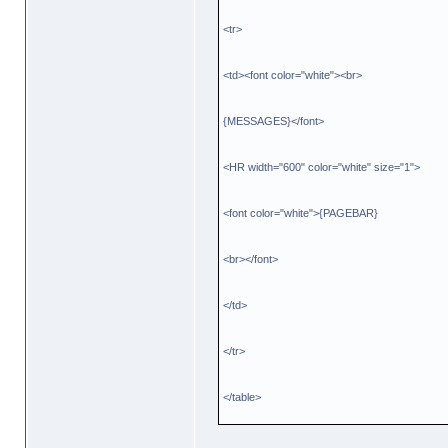
<tr>
<td><font color="white"><br>
{MESSAGES}</font>
<HR width="600" color="white" size="1">
<font color="white">{PAGEBAR}
<br></font>
</td>
</tr>
</table>