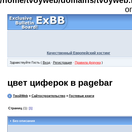
/home/tvoyweb/domains/tvoyweb.r
o
Качественный Европейский хостинг
Здравствуйте Гость (
Вход
·
Регистрация
·
Правила форума
)
цвет циферок в pagebar
ТвойWeb
»
Сайтостроительство
»
Гостевые книги
Страниц
(1):
[1]
Без описания