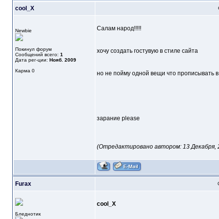
cool_X
Салам народ!!!!!
Newbie
Покинул форум
хочу создать гостувую в стиле сайта
Сообщений всего:
1
Дата рег-ции:
Нояб. 2009
Карма
0
но не пойму одной вещи что прописывать в
зарание please
(Отредактировано автором: 13 Декабря, 20
Furax
cool_X
Бледнотик