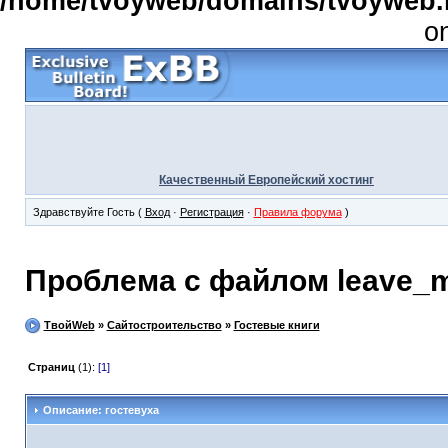
/home/tvoyweb/domains/tvoyweb.r
o
Качественный Европейский хостинг
Здравствуйте Гость (
Вход
·
Регистрация
·
Правила форума
)
Проблема с файлом leave_m
ТвойWeb
»
Сайтостроительство
»
Гостевые книги
Страниц
(1):
[1]
Описание: гостевуха