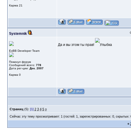
Карма
21
Systemnik
Да и вы этом ты прав!
ExBB Developer Team
Покинул форум
Сообщений всего:
778
Дата рег-ции:
Дек. 2007
Карма
0
Страниц
(5):
[1]
2
3
4
5
»
Сейчас эту тему просматривают: 1 (гостей: 1, зарегистрированных: 0, скрытых: 
«