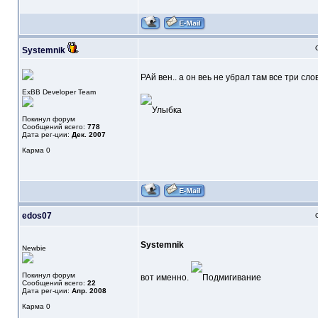
Systemnik
РАй вен.. а он веь не убрал там все три слов
ExBB Developer Team
Покинул форум
Сообщений всего:
778
Дата рег-ции:
Дек. 2007
Карма
0
edos07
Systemnik
Newbie
Покинул форум
вот именно.
Сообщений всего:
22
Дата рег-ции:
Апр. 2008
Карма
0