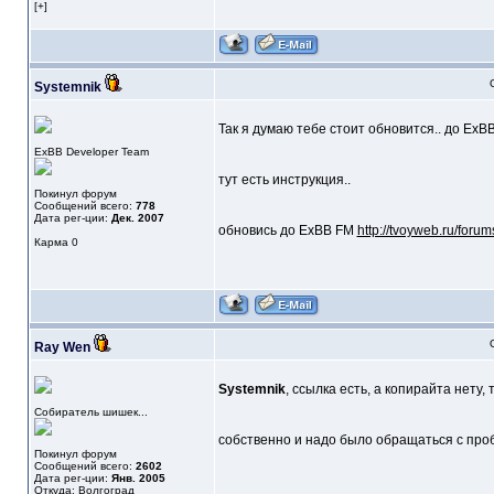
[+]
Systemnik
Так я думаю тебе стоит обновится.. до ExBB
ExBB Developer Team
тут есть инструкция..
Покинул форум
Сообщений всего:
778
Дата рег-ции:
Дек. 2007
обновись до ExBB FM
http://tvoyweb.ru/foru
Карма
0
Ray Wen
Systemnik
, ссылка есть, а копирайта нету,
Собиратель шишек...
собственно и надо было обращаться с проб
Покинул форум
Сообщений всего:
2602
Дата рег-ции:
Янв. 2005
Откуда: Волгоград