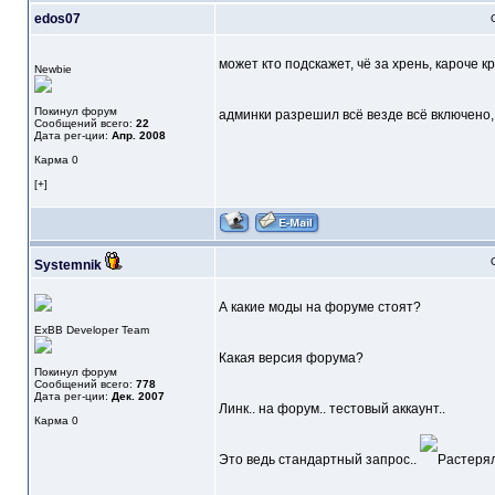
edos07
может кто подскажет, чё за хрень, кароче к
Newbie
Покинул форум
админки разрешил всё везде всё включено, 
Сообщений всего:
22
Дата рег-ции:
Апр. 2008
Карма
0
[+]
Systemnik
А какие моды на форуме стоят?
ExBB Developer Team
Какая версия форума?
Покинул форум
Сообщений всего:
778
Дата рег-ции:
Дек. 2007
Линк.. на форум.. тестовый аккаунт..
Карма
0
Это ведь стандартный запрос..