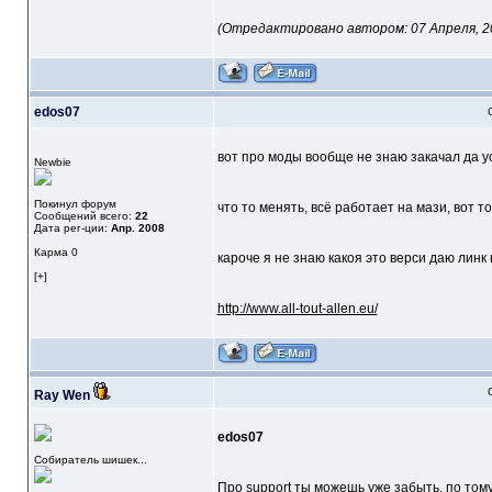
(Отредактировано автором: 07 Апреля, 200
edos07
вот про моды вообще не знаю закачал да у
Newbie
Покинул форум
что то менять, всё работает на мази, вот т
Сообщений всего:
22
Дата рег-ции:
Апр. 2008
Карма
0
кароче я не знаю какоя это верси даю лин
[+]
http://www.all-tout-allen.eu/
Ray Wen
edos07
Собиратель шишек...
Про support ты можешь уже забыть, по тому