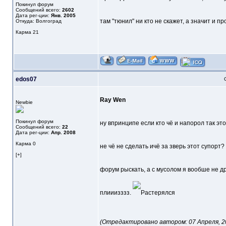
Покинул форум
Сообщений всего:
2602
Дата рег-ции:
Янв. 2005
там "тюнил" ни кто не скажет, а значит и пр
Откуда: Волгоград
Карма
21
edos07
Ray Wen
Newbie
Покинул форум
ну впринципе если кто чё и напорол так это 
Сообщений всего:
22
Дата рег-ции:
Апр. 2008
Карма
0
не чё не сделать ичё за зверь этот супорт
[+]
форум рыскать, а с мусолом я вообше не др
плииизззз.
(Отредактировано автором: 07 Апреля, 200