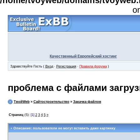
/home/tvoyweb/domains/tvoyweb.r
o
Качественный Европейский хостинг
Здравствуйте Гость (
Вход
·
Регистрация
·
Правила форума
)
проблема с файлами загруз
ТвойWeb
»
Сайтостроительство
»
Закачка файлов
Страниц
(5):
[1]
2
3
4
5
»
Описание: пользователи не могут вставить даже картинку