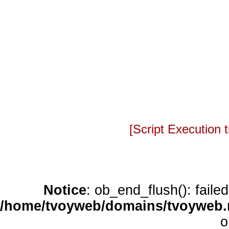
[Script Execution
Notice
: ob_end_flush(): faile
/home/tvoyweb/domains/tvoyweb.r
o