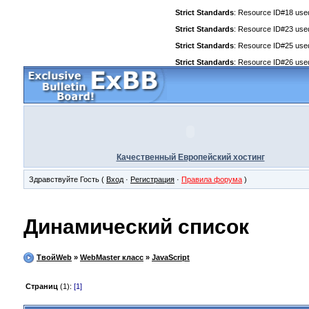
Strict Standards
: Resource ID#18 used 
Strict Standards
: Resource ID#23 used 
Strict Standards
: Resource ID#25 used 
Strict Standards
: Resource ID#26 used 
Качественный Европейский хостинг
Здравствуйте Гость (
Вход
·
Регистрация
·
Правила форума
)
Динамический список
ТвойWeb
»
WebMaster класс
»
JavaScript
Страниц
(1):
[1]