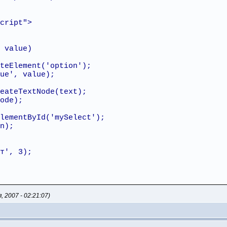
cript">
 value)
teElement('option');
ue', value);
eateTextNode(text);
ode);
ElementById('mySelect');
n);
т', 3);
2007 - 02:21:07)