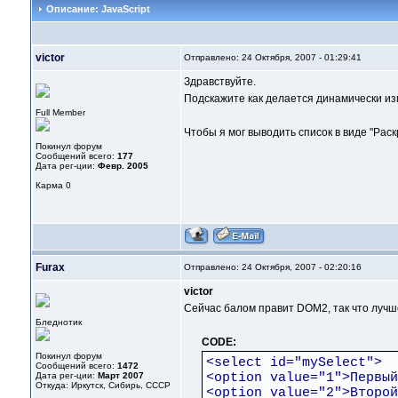
Описание: JavaScript
victor
Отправлено: 24 Октября, 2007 - 01:29:41
Здравствуйте.
Подскажите как делается динамически и
Full Member
Чтобы я мог выводить список в виде "Рас
Покинул форум
Сообщений всего:
177
Дата рег-ции:
Февр. 2005
Карма
0
Furax
Отправлено: 24 Октября, 2007 - 02:20:16
victor
Сейчас балом правит DOM2, так что лучше
Бледнотик
CODE:
Покинул форум
<select id="mySelect">
Сообщений всего:
1472
Дата рег-ции:
Март 2007
<option value="1">Первый
Откуда: Иркутск, Сибирь, СССР
<option value="2">Второй