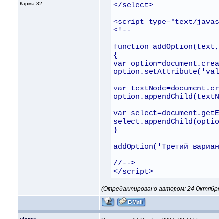
Карма
32
</select>
<script type="text/javas
<!--
function addOption(text,
{
var option=document.crea
option.setAttribute('val
var textNode=document.cr
option.appendChild(textN
var select=document.get
select.appendChild(optio
}
addOption('Третий вариан
//-->
</script>
(Отредактировано автором: 24 Октября, 