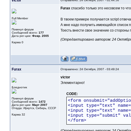
victor
Отправлено: 24 Октября, 2007 - 02:44:56
Furax
спасибо только это несовсем то что 
Full Member
В твоем примере получается script отвеч
А мне надо получить имеющийся список п
Покинул форум
Тоесть внести свое значение со стороны 
Сообщений всего:
177
Дата рег-ции:
Февр. 2005
(Отредактировано автором: 24 Октября, 
Карма
0
Furax
Отправлено: 24 Октября, 2007 - 03:49:24
victor
Элементарно!
Бледнотик
CODE:
Покинул форум
<form onsubmit="addOptio
Сообщений всего:
1472
Дата рег-ции:
Март 2007
<input type="text" name=
Откуда: Иркутск, Сибирь, СССР
<input type="text" name=
Карма
32
<input type="submit" val
</form>
(Отредактировано автором: 24 Октября, 