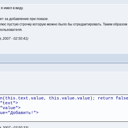
я имел в виду.
ает за добавление при показе.
люс пустую строчку которую можно было бы отредактировать. Таким образом
пользователя.
2007 - 02:50:41)
n(this.text.value, this.value.value); return fals
"text">
"value">
ue="Добавить!">
2007 - 03:50:33)