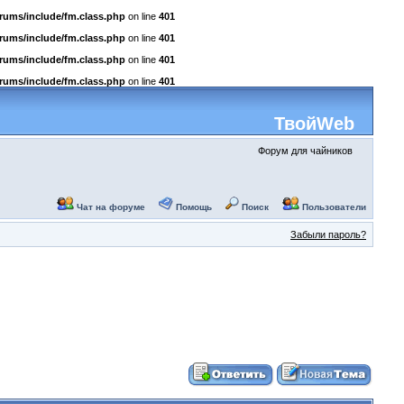
rums/include/fm.class.php
on line
401
rums/include/fm.class.php
on line
401
rums/include/fm.class.php
on line
401
rums/include/fm.class.php
on line
401
ТвойWeb
Форум для чайников
Чат на форуме
Помощь
Поиск
Пользователи
Забыли пароль?