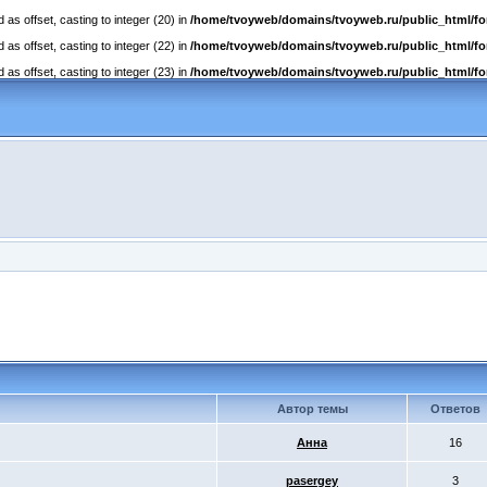
as offset, casting to integer (20) in
/home/tvoyweb/domains/tvoyweb.ru/public_html/fo
as offset, casting to integer (22) in
/home/tvoyweb/domains/tvoyweb.ru/public_html/fo
as offset, casting to integer (23) in
/home/tvoyweb/domains/tvoyweb.ru/public_html/fo
Автор темы
Ответов
Анна
16
pasergey
3