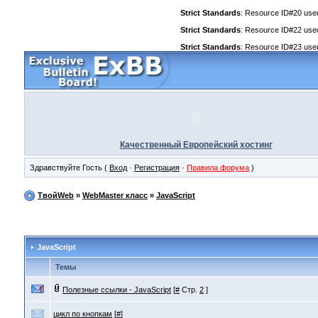
Strict Standards
: Resource ID#20 used 
Strict Standards
: Resource ID#22 used 
Strict Standards
: Resource ID#23 used 
Качественный Европейский хостинг
Здравствуйте Гость (
Вход
·
Регистрация
·
Правила форума
)
ТвойWeb
»
WebMaster класс
»
JavaScript
JavaScript
Темы
Полезные ссылки - JavaScript
[
#
Стр.
2
]
цикл по кнопкам
[
#
]