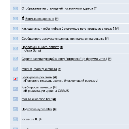
Отображение на станице её постоянного адреса
[
#
]
Всплывающее окно
[
#
]
Как сделать, чтобы инфа в Java-окоше не открывалась сразу?
[
#
]
Сообщение о загрузке страницы при нажатии на ссылку
[
#
]
Проблемы с Java-апплет
[
#
]
»Java Script
Скрипт активирующий кнопку "отправки" (в форуме и т.п.)
[
#
]
event.x, event.y и mozilla
[
#
]
Блокировка рекламы
[
#
]
»Помогите сделать скрипт, блокирующий рекламу!
Клуб просит помощи
[
#
]
»В реализации идеи на CSS/JS
mozilla и location.href
[
#
]
Подгрузка куска html
[
#
]
focus() в IE
[
#
]