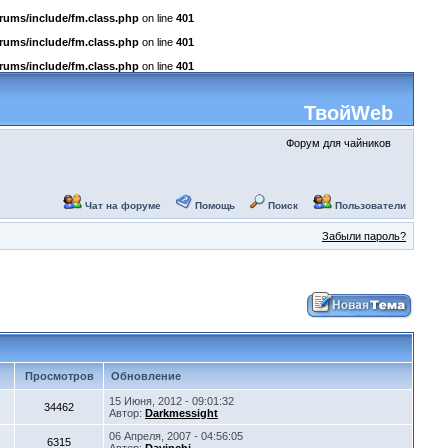
rums/include/fm.class.php
on line
401
rums/include/fm.class.php
on line
401
rums/include/fm.class.php
on line
401
ТвойWeb
Форум для чайников
Чат на форуме
Помощь
Поиск
Пользователи
Забыли пароль?
Просмотров
Обновление
15 Июня, 2012 - 09:01:32
34462
Автор:
Darkmessight
06 Апреля, 2007 - 04:56:05
6315