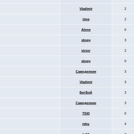
Vladimir
2
tima
2
Alone
0
xkspy
3
victor
2
xkspy
0
Самоделкин
3
Vladimir
3
БигБой
3
Самоделкин
3
TEiD
0
rebu
4