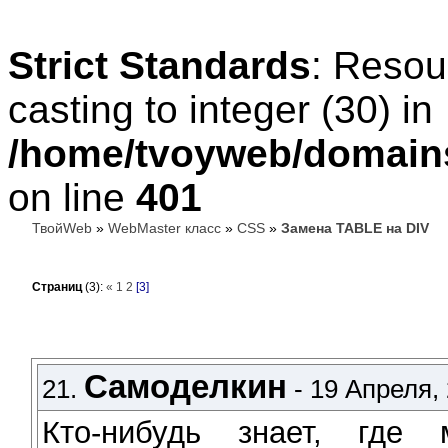
Strict Standards
: Resou
casting to integer (30) in
/home/tvoyweb/domains
on line
401
ТвойWeb
»
WebMaster класс
»
CSS
»
Замена TABLE на DIV
Страниц
(3):
«
1
2
[3]
Самоделкин
21.
- 19 Апреля, 
Кто-нибудь знает, где