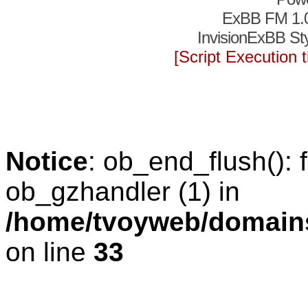
ExBB FM 1.
InvisionExBB St
[Script Execution
Notice
: ob_end_flush(): f
ob_gzhandler (1) in
/home/tvoyweb/domains
on line
33