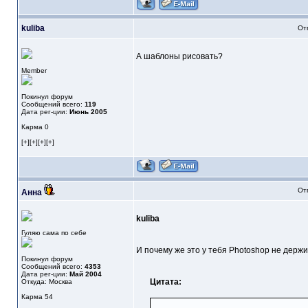
kuliba
От
А шаблоны рисовать?
Member
Покинул форум
Сообщений всего:
119
Дата рег-ции:
Июнь 2005
Карма
0
[+][+][+][+]
От
Анна
kuliba
Гуляю сама по себе
И почему же это у тебя Photoshop не держ
Покинул форум
Сообщений всего:
4353
Дата рег-ции:
Май 2004
Цитата:
Откуда: Москва
Карма
54