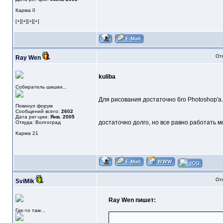
Карма
0
[+][+][+][+]
От
Ray Wen
kuliba
Собиратель шишек...
Для рисования достаточно 6го Photoshop'a..
Покинул форум
Сообщений всего:
2602
Дата рег-ции:
Янв. 2005
достаточно долго, но все равно работать мо
Откуда: Волгоград
Карма
21
От
SviMik
Ray Wen пишет:
Где-то там...