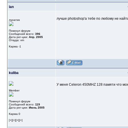
lan
лучше photoshop'а тебе по любому не найт
лунатик
Покинул форум
Сообщений всего:
396
Дата рег-ции:
Апр. 2005
Откуда: vrn
Карма
-1
kuliba
У меня Celeron 450MHZ 128 памяти что мо
Member
Покинул форум
Сообщений всего:
119
Дата рег-ции:
Июнь 2005
Карма
0
[+][+][+][+]