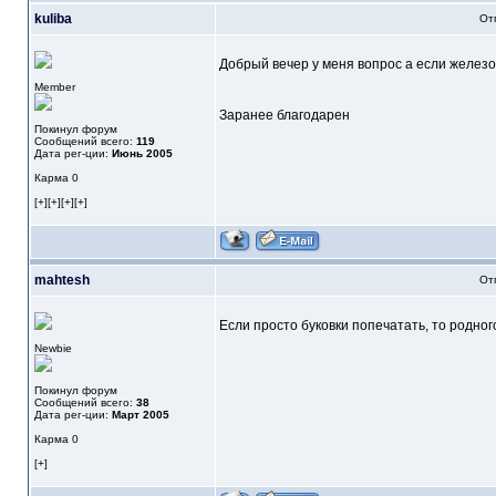
kuliba
От
Добрый вечер у меня вопрос а если железо
Member
Заранее благодарен
Покинул форум
Сообщений всего:
119
Дата рег-ции:
Июнь 2005
Карма
0
[+][+][+][+]
mahtesh
От
Если просто буковки попечатать, то родного
Newbie
Покинул форум
Сообщений всего:
38
Дата рег-ции:
Март 2005
Карма
0
[+]