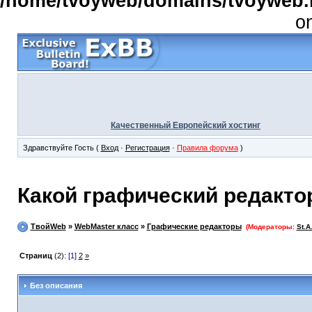
/home/tvoyweb/domains/tvoyweb.r
o
Качественный Европейский хостинг
Здравствуйте Гость (
Вход
·
Регистрация
·
Правила форума
)
Какой графический редакто
ТвойWeb
»
WebMaster класс
»
Графические редакторы
(Модераторы:
St.A
Страниц
(2):
[1]
2
»
Без описания