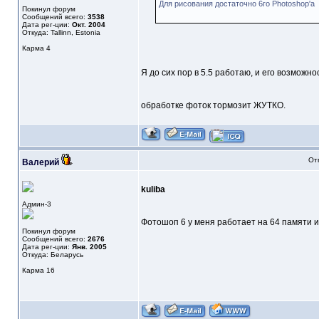
Для рисования достаточно 6го Photoshop'a
Покинул форум
Сообщений всего:
3538
Дата рег-ции:
Окт. 2004
Откуда: Tallinn, Estonia
Карма
4
Я до сих пор в 5.5 работаю, и его возмож
обработке фоток тормозит ЖУТКО.
От
Валерий
kuliba
Админ-3
Фотошоп 6 у меня работает на 64 памяти и 
Покинул форум
Сообщений всего:
2676
Дата рег-ции:
Янв. 2005
Откуда: Беларусь
Карма
16