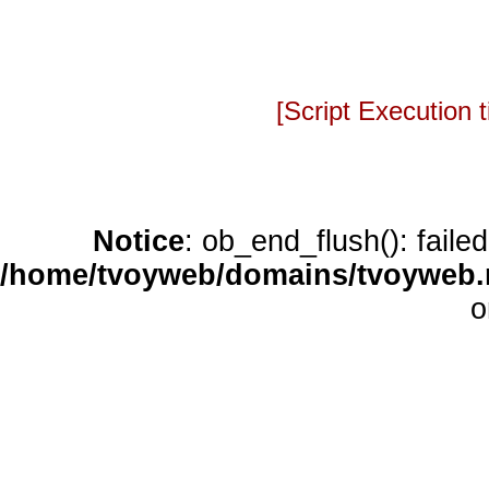
[Script Execution
Notice
: ob_end_flush(): faile
/home/tvoyweb/domains/tvoyweb.r
o