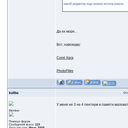
какой редактор еще можно использовать
Да их море...
Вот, навскидку:
Corel Xara
PhotoFiltre
kuliba
Отп
У меня не 3 не 4 пентиум и памяти малова
Member
Покинул форум
Сообщений всего:
119
Дата рег-ции:
Июнь 2005