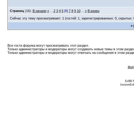
Страниц
(16):
В начало
«
...
2
3
4
5
[6]
7
8
9
10
...
»
В конец
Сейчас эту тему просматривают: 1 (гостей: 1, зарегистрированных: 0, скрытых: 
«
Все гости форума могут просматривать этот раздел.
Только администраторы и модераторы могут создавать новые темы в этом разде
Только администраторы и модераторы могут отвечать на сообщения в этом разде
Фор
ExBB 
InvisionEx