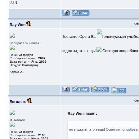
[+][+]
От
Ray Wen
Поставил Opera 9...
Собиратель шишек...
виджаты, это вещь!
Советую попробоват
Покинул форум
Сообщений всего:
2602
Дата рег-ции:
Янв. 2005
Откуда: Волгоград
Карма
21
От
Леголегс
Ray Wen пишет:
JS-маньяк
но виджаты, это вещь! Советую попробоват
Покинул форум
Сообщений всего:
2109
Дата рег-ции:
Июль 2004