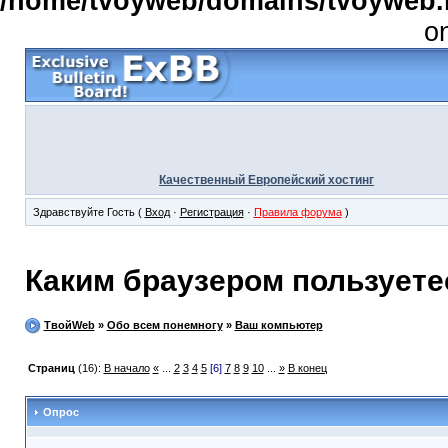
/home/tvoyweb/domains/tvoyweb.r
o
Качественный Европейский хостинг
Здравствуйте Гость (
Вход
·
Регистрация
·
Правила форума
)
Каким браузером пользуетес
ТвойWeb
»
Обо всем понемногу
»
Ваш компьютер
Страниц
(16):
В начало
«
...
2
3
4
5
[6]
7
8
9
10
...
»
В конец
Опрос