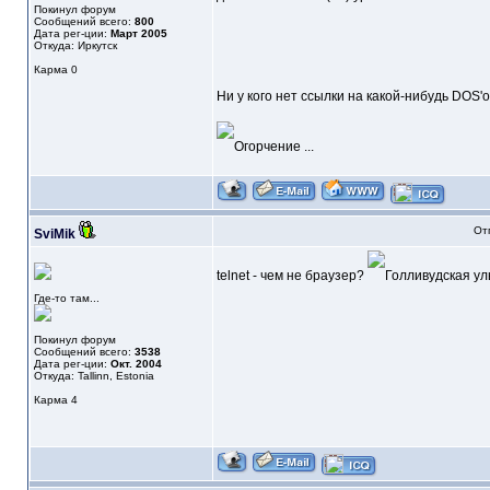
Покинул форум
Сообщений всего:
800
Дата рег-ции:
Март 2005
Откуда: Иркутск
Карма
0
Ни у кого нет ссылки на какой-нибудь DOS
...
От
SviMik
telnet - чем не браузер?
Где-то там...
Покинул форум
Сообщений всего:
3538
Дата рег-ции:
Окт. 2004
Откуда: Tallinn, Estonia
Карма
4