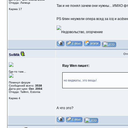
Откуда: Липецк
Так и не понял зачем они нужны... ИМХО фт
Карма
17
PS блин неужели опера всед за icq и acds
Отп
SviMik
Ray Wen пишет:
Где-то там...
но виджаты, это вещь!
Покинул форум
Сообщений всего:
3538
Дата рег-ции:
Окт. 2004
Откуда: Tallinn, Estonia
Карма
4
А что это?