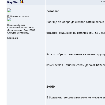
Отп
Ray Wen
Леголегс
Собиратель шишек...
Вообще-то Опера до сих пор самый легкий 
Покинул форум
Сообщений всего:
2602
Дата рег-ции:
Янв. 2005
ставятся отдельно, но в один клик... да и са
Откуда: Волгоград
Карма
21
Кстати, обратил внимание на то что структ
изменяемая... Многие сайты делают RSS-ви
SviMik
В большинстве своем конечно не нужные ве