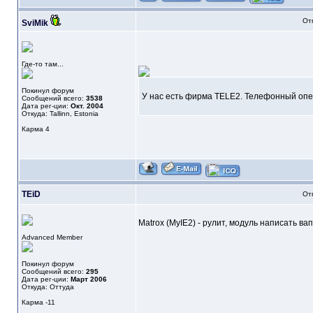
От
SviMik
Где-то там...
Покинул форум
У нас есть фирма TELE2. Телефонный опе
Сообщений всего:
3538
Дата рег-ции:
Окт. 2004
Откуда: Tallinn, Estonia
Карма
4
TEiD
От
Matrox (MyIE2) - рулит, модуль написать в
Advanced Member
Покинул форум
Сообщений всего:
295
Дата рег-ции:
Март 2006
Откуда: Оттуда
Карма
-11