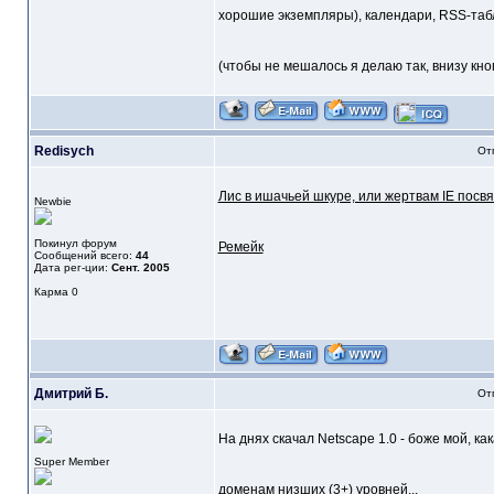
хорошие экземпляры), календари, RSS-табл
(чтобы не мешалось я делаю так, внизу кнопк
Redisych
От
Лис в ишачьей шкуре, или жертвам IE посвя
Newbie
Покинул форум
Ремейк
Сообщений всего:
44
Дата рег-ции:
Сент. 2005
Карма
0
Дмитрий Б.
От
На днях скачал Netscape 1.0 - боже мой, к
Super Member
доменам низших (3+) уровней...