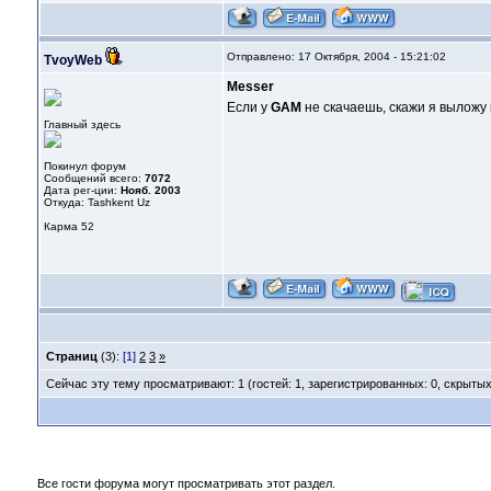
Отправлено: 17 Октября, 2004 - 15:21:02
TvoyWeb
Messer
Если у
GAM
не скачаешь, скажи я выложу 
Главный здесь
Покинул форум
Сообщений всего:
7072
Дата рег-ции:
Нояб. 2003
Откуда: Tashkent Uz
Карма
52
Страниц
(3):
[1]
2
3
»
Сейчас эту тему просматривают: 1 (гостей: 1, зарегистрированных: 0, скрытых
Все гости форума могут просматривать этот раздел.