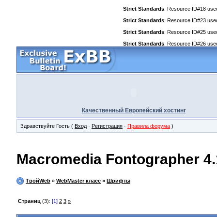
Strict Standards
: Resource ID#18 used 
Strict Standards
: Resource ID#23 used 
Strict Standards
: Resource ID#25 used 
Strict Standards
: Resource ID#26 used 
Качественный Европейский хостинг
Здравствуйте Гость (
Вход
·
Регистрация
·
Правила форума
)
Macromedia Fontographer 4.
ТвойWeb
»
WebMaster класс
»
Шрифты
Страниц
(3):
[1]
2
3
»