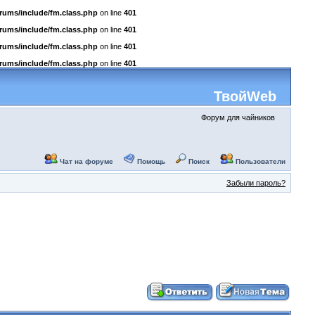
rums/include/fm.class.php
on line
401
rums/include/fm.class.php
on line
401
rums/include/fm.class.php
on line
401
rums/include/fm.class.php
on line
401
ТвойWeb
Форум для чайников
Чат на форуме
Помощь
Поиск
Пользователи
Забыли пароль?