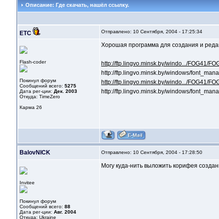
Описание: Где скачать, нашёл ссылку.
Отправлено: 10 Сентября, 2004 - 17:25:34
ETC
Хорошая программа для создания и ред
Flash-coder
http://ftp.lingvo.minsk.by/windo.../FOG41/
http://ftp.lingvo.minsk.by/windows/font_m
Покинул форум
http://ftp.lingvo.minsk.by/windo.../FOG41/F
Сообщений всего:
5275
http://ftp.lingvo.minsk.by/windows/font_m
Дата рег-ции:
Дек. 2003
Откуда: TimeZero
Карма
26
BalovNICK
Отправлено: 10 Сентября, 2004 - 17:28:50
Могу куда-нить выложить корифея создан
Invitee
Покинул форум
Сообщений всего:
88
Дата рег-ции:
Авг. 2004
Откуда: Ukraine