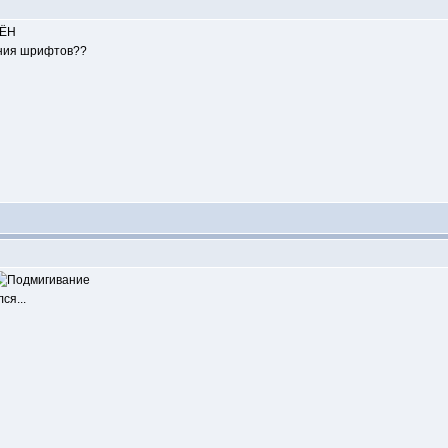
ДЁН
ания шрифтов??
ся...