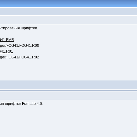
актирования шрифтов.
FOG41.RAR
anager/FOG41/FOG41.R00
OG41.R01
anager/FOG41/FOG41.R02
ия шрифтов FontLab 4.6.