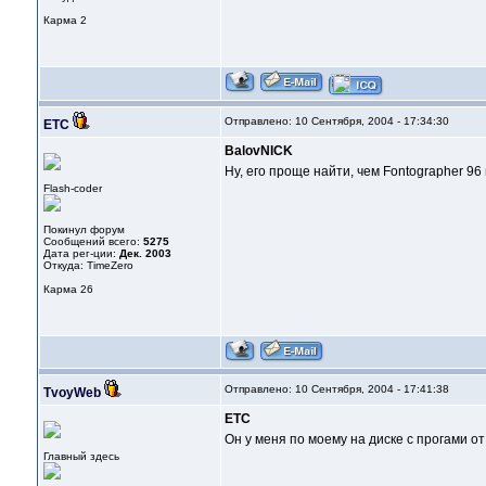
Карма
2
Отправлено: 10 Сентября, 2004 - 17:34:30
ETC
BalovNICK
Ну, его проще найти, чем Fontographer 9
Flash-coder
Покинул форум
Сообщений всего:
5275
Дата рег-ции:
Дек. 2003
Откуда: TimeZero
Карма
26
Отправлено: 10 Сентября, 2004 - 17:41:38
TvoyWeb
ETC
Он у меня по моему на диске с прогами от
Главный здесь