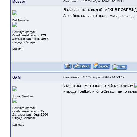
Messer
Отправлено: 17 Октября, 2004 - 10:32:34
Я скачал что то выдаёт АРХИВ ПОВРЕЖ
А вообще есть ещё программы для созд
Full Member
Покинул форум
Сообщений всего:
175
Дата рег-ции:
Янв. 2004
Откуда: Сибирь
Карма
0
GAM
Отправлено: 17 Октября, 2004 - 14:53:49
у меня есть Fontographer 4.5 с ключиком
и вроде FontLab и fontsCreator где то валял
Junior Member
Покинул форум
Сообщений всего:
75
Дата рег-ции:
Окт. 2004
Откуда: obninsk
Карма
0