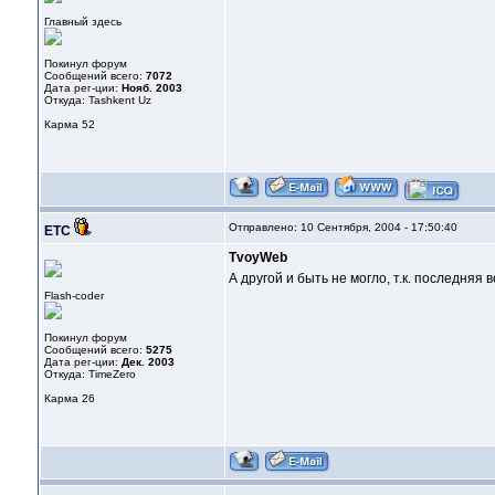
Главный здесь
Покинул форум
Сообщений всего:
7072
Дата рег-ции:
Нояб. 2003
Откуда: Tashkent Uz
Карма
52
Отправлено: 10 Сентября, 2004 - 17:50:40
ETC
TvoyWeb
А другой и быть не могло, т.к. последняя
Flash-coder
Покинул форум
Сообщений всего:
5275
Дата рег-ции:
Дек. 2003
Откуда: TimeZero
Карма
26