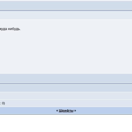
куда нибудь.
: 0)
«
Шрифты
»