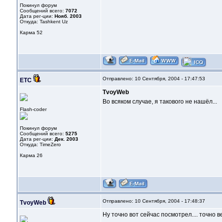
Покинул форум
Сообщений всего:
7072
Дата рег-ции:
Нояб. 2003
Откуда: Tashkent Uz
Карма
52
Отправлено: 10 Сентября, 2004 - 17:47:53
ETC
TvoyWeb
Во всяком случае, я такового не нашёл...
Flash-coder
Покинул форум
Сообщений всего:
5275
Дата рег-ции:
Дек. 2003
Откуда: TimeZero
Карма
26
Отправлено: 10 Сентября, 2004 - 17:48:37
TvoyWeb
Ну точно вот сейчас посмотрел.... точно 