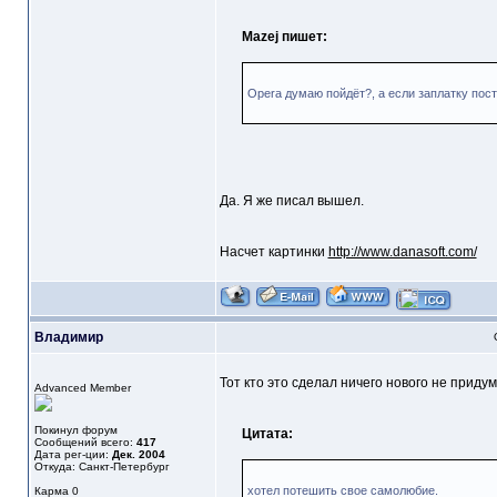
Mazej пишет:
Opera думаю пойдёт?, а если заплатку пос
Да. Я же писал вышел.
Насчет картинки
http://www.danasoft.com/
Владимир
Тот кто это сделал ничего нового не придум
Advanced Member
Покинул форум
Цитата:
Сообщений всего:
417
Дата рег-ции:
Дек. 2004
Откуда: Санкт-Петербург
хотел потешить свое самолюбие.
Карма
0