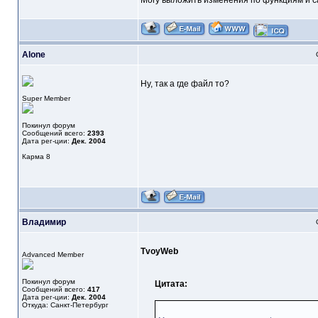
Могу выложить изменения по функциям и с
Alone
Ну, так а где файл то?
Super Member
Покинул форум
Сообщений всего:
2393
Дата рег-ции:
Дек. 2004
Карма
8
Владимир
TvoyWeb
Advanced Member
Покинул форум
Цитата:
Сообщений всего:
417
Дата рег-ции:
Дек. 2004
Откуда: Санкт-Петербург