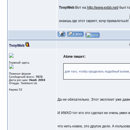
TvoyWeb
Вот на
http://www.exbb.net/
был та
знаешь где этот скрипт, хочу прикалоться!
TvoyWeb
Alone пишет:
Главный здесь
для того, чтобы проделать подобный взлом,
Покинул форум
Сообщений всего:
7072
Дата рег-ции:
Нояб. 2003
Откуда: Tashkent Uz
Карма
52
Да не обязательно. Этот эксплоит уже давн
И ИМХО тот кто это сделал не очень умен и
что нить новое, это другое дело. А пользов