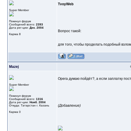
TvoyWeb
Super Member
Покинул форум
Сообщений всего:
2393
Дата рег-ции:
Дек. 2004
Вопрос такой:
Карма
8
для того, чтобы проделать подобный взлом,
Mazej
Opera думаю пойдёт?, а если заплатку пос
Super Member
Покинул форум
Сообщений всего:
1316
Дата рег-ции:
Нояб. 2004
(Добавление)
Откуда: Татарстан г. Казань
Карма
0