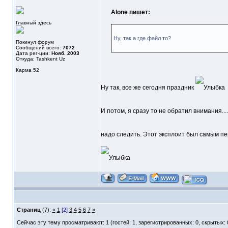
Alone пишет:
Главный здесь
Ну, так а где файл то?
Покинул форум
Сообщений всего:
7072
Дата рег-ции:
Нояб. 2003
Откуда: Tashkent Uz
Карма
52
Ну так, все же сегодня праздник
И потом, я сразу то не обратил внимания....
надо следить. Этот эксплоит был самым пе
Страниц
(7):
«
1
[2]
3
4
5
6
7
»
Сейчас эту тему просматривают: 1 (гостей: 1, зарегистрированных: 0, скрытых: 