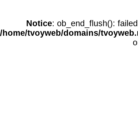
Notice
: ob_end_flush(): faile
/home/tvoyweb/domains/tvoyweb.r
o