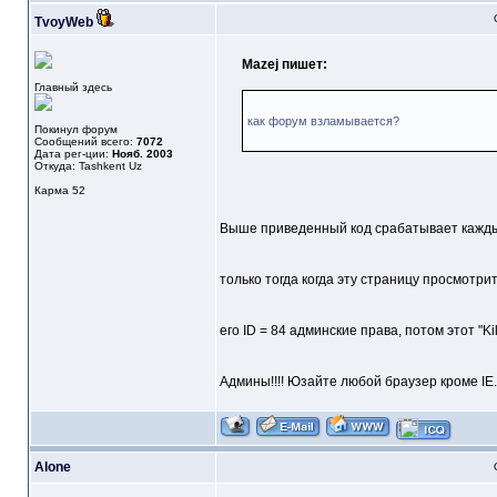
TvoyWeb
Mazej пишет:
Главный здесь
как форум взламывается?
Покинул форум
Сообщений всего:
7072
Дата рег-ции:
Нояб. 2003
Откуда: Tashkent Uz
Карма
52
Выше приведенный код срабатывает каждый 
только тогда когда эту страницу просмотрит
его ID = 84 админские права, потом этот "Ki
Админы!!!! Юзайте любой браузер кроме IE.
Alone