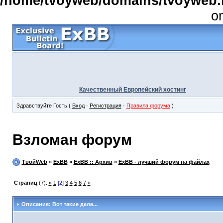
/home/tvoyweb/domains/tvoyweb.r
o
Качественный Европейский хостинг
Здравствуйте Гость (
Вход
·
Регистрация
·
Правила форума
)
Взломан форум
ТвойWeb
»
ExBB
»
ExBB :: Архив
»
ExBB - лучший форум на файлах
Страниц
(7):
«
1
[2]
3
4
5
6
7
»
Описание: Вот такие дела...