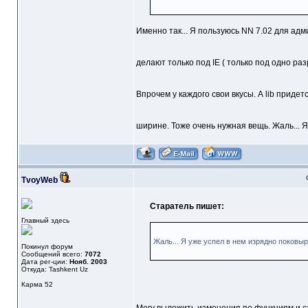
Именно так... Я пользуюсь NN 7.02 для адм
делают только под IE ( только под одно ра
Впрочем у каждого свои вкусы. А lib приде
ширине. Тоже очень нужная вещь. Жаль... 
TvoyWeb
Старатель пишет:
Главный здесь
Жаль... Я уже успел в нем изрядно поковыр
Покинул форум
Сообщений всего:
7072
Дата рег-ции:
Нояб. 2003
Откуда: Tashkent Uz
Карма
52