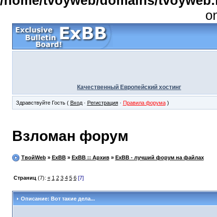
/home/tvoyweb/domains/tvoyweb.r
o
Качественный Европейский хостинг
Здравствуйте Гость (
Вход
·
Регистрация
·
Правила форума
)
Взломан форум
ТвойWeb
»
ExBB
»
ExBB :: Архив
»
ExBB - лучший форум на файлах
Страниц
(7):
«
1
2
3
4
5
6
[7]
Описание: Вот такие дела...