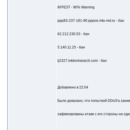
IN'FEST - 90% Warning
ppp83-237-181-90.pppoe.mtu-net.ru - бан
62.212.230.53 - бан
5.140.11.25 - бан
lj2327.inktomisearch.com - бан
Добавлено в 22:04
Было доказано, что попыткой DDoS'а зани
зафиксированы атаки с его стороны на один 