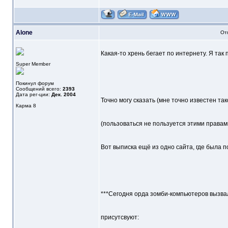
Alone
От
Какая-то хрень бегает по интернету. Я так 
Super Member
Покинул форум
Сообщений всего:
2393
Дата рег-ции:
Дек. 2004
Точно могу сказать (мне точно известен так
Карма
8
(пользоваться не пользуется этими правами, 
Вот выписка ещё из одно сайта, где была 
***Сегодня орда зомби-компьютеров вызвал
присутсвуют: