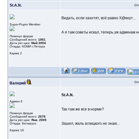
St.A.N.
От
Видать, если захотят, всё равно Х@кнут...
Super-Puper Member
А я там советы искал, теперь уж админам не 
Покинул форум
Сообщений всего:
1901
Дата рег-ции:
Май 2004
Откуда: КОМИ г.Печора
Карма
2
От
Валерий
St.A.N.
Админ-3
Так там же все в норме?
Покинул форум
Сообщений всего:
2676
Дата рег-ции:
Янв. 2005
Зашел, жаль аглицкого не знаю...
Откуда: Беларусь
Карма
16