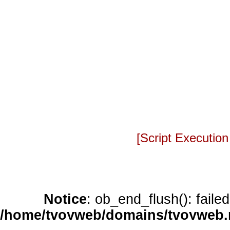
[Script Executio
Notice
: ob_end_flush(): faile
/home/tvoyweb/domains/tvoyweb.r