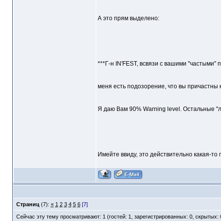
А это прям выделено:
***Г-н IN'FEST, всвязи с вашими "частыми"
меня есть подозорение, что вы причастны к
Я даю Вам 90% Warning level. Остальные "л
Имейте ввиду, это действительно какая-то 
Страниц
(7):
«
1
2
3
4
5
6
[7]
Сейчас эту тему просматривают: 1 (гостей: 1, зарегистрированных: 0, скрытых: 