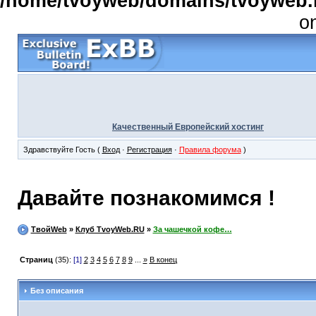
/home/tvoyweb/domains/tvoyweb.r
o
Качественный Европейский хостинг
Здравствуйте Гость (
Вход
·
Регистрация
·
Правила форума
)
Давайте познакомимся !
ТвойWeb
»
Клуб TvoyWeb.RU
»
За чашечкой кофе…
Страниц
(35):
[1]
2
3
4
5
6
7
8
9
...
»
В конец
Без описания