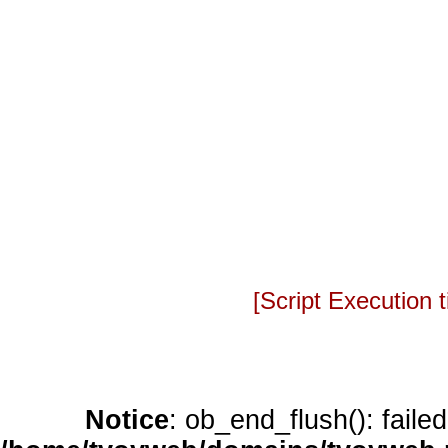
[Script Execution
Notice
: ob_end_flush(): faile