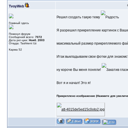
TvoyWeb
Решил создать такую тему
Главный здесь
Я разрешил прикрепление картинок с Вашег
Покинул форум
Сообщений всего:
7072
Дата рег-ции:
Нояб. 2003
максимальный размер прикрепляемого фай
Откуда: Tashkent Uz
Карма
52
Итак выкладываем свои фотки для знакомс
ну короче Вы меня поняли!
Вот я и начал! Это я!
Прикреплено изображение (Нажмите для увеличе