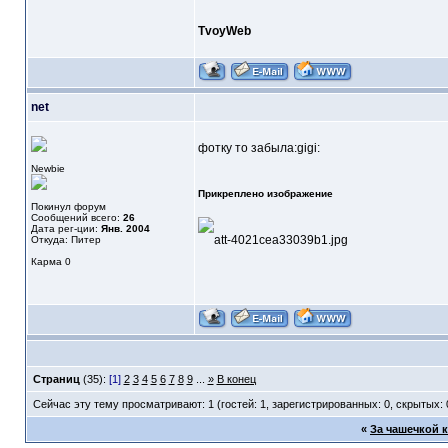
TvoyWeb
net
фотку то забыла:gigi:
Newbie
Прикреплено изображение
Покинул форум
Сообщений всего:
26
Дата рег-ции:
Янв. 2004
Откуда: Питер
Карма
0
Страниц
(35):
[1]
2
3
4
5
6
7
8
9
...
»
В конец
Сейчас эту тему просматривают: 1 (гостей: 1, зарегистрированных: 0, скрытых: 
«
За чашечкой 