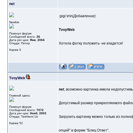
net
:gigi:\n\n
(Добавление)
Newbie
TvoyWeb
Покинул форум
Сообщений всего:
26
Дата рег-ции:
Янв. 2004
Хотела фотку положить- не кладется!
Откуда: Питер
Карма
0
TvoyWeb
net
, возможно картинка имела недопустимы
Главный здесь
Допустимый размер прикрепляемого файла 
Покинул форум
Сообщений всего:
7072
Дата рег-ции:
Нояб. 2003
Загрузить картинку можно только из полно
Откуда: Tashkent Uz
Карма
52
опций" в форме "Блиц Ответ".