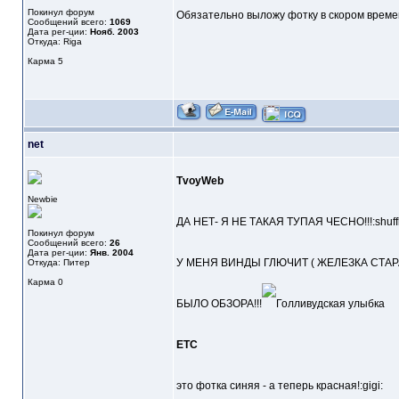
Покинул форум
Обязательно выложу фотку в скором време
Сообщений всего:
1069
Дата рег-ции:
Нояб. 2003
Откуда: Riga
Карма
5
net
TvoyWeb
Newbie
ДА НЕТ- Я НЕ ТАКАЯ ТУПАЯ ЧЕСНО!!!:shuffl
Покинул форум
Сообщений всего:
26
Дата рег-ции:
Янв. 2004
У МЕНЯ ВИНДЫ ГЛЮЧИТ ( ЖЕЛЕЗКА СТАР
Откуда: Питер
Карма
0
БЫЛО ОБЗОРА!!!
ETC
это фотка синяя - а теперь красная!:gigi: