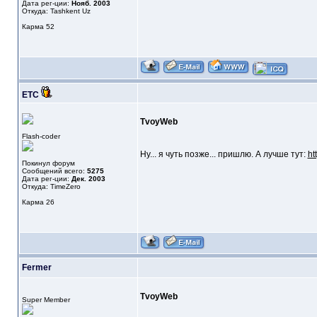
Дата рег-ции:
Нояб. 2003
Откуда: Tashkent Uz
Карма
52
ETC
TvoyWeb
Flash-coder
Ну... я чуть позже... пришлю. А лучше тут:
ht
Покинул форум
Сообщений всего:
5275
Дата рег-ции:
Дек. 2003
Откуда: TimeZero
Карма
26
Fermer
TvoyWeb
Super Member