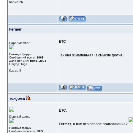
Карма
26
Fermer
ETC
Super Member
Покинул форум
Так она ж маленькая (в смысле фотка)
Сообщений всего:
1069
Дата рег-ции:
Нояб. 2003
Откуда: Riga
Карма
5
TvoyWeb
ETC
,
Главный здесь
Fermer
, а вам что особое приглашение?
Покинул форум
Сообщений всего:
7072