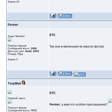
Карма
26
Fermer
ETC
Super Member
Покинул форум
Так она ж маленькая (в смысле фотка)
Сообщений всего:
1069
Дата рег-ции:
Нояб. 2003
Откуда: Riga
Карма
5
TvoyWeb
ETC
,
Главный здесь
Fermer
, а вам что особое приглашение?
Покинул форум
Сообщений всего:
7072