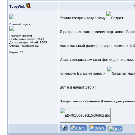
TvoyWeb
Решил создать такую тему
Главный здесь
Я разрешил прикрепление картинок с Вашег
Покинул форум
Сообщений всего:
7072
Дата рег-ции:
Нояб. 2003
максимальный размер прикрепляемого фай
Откуда: Tashkent Uz
Карма
52
Итак выкладываем свои фотки для знакомс
ну короче Вы меня поняли!
Вот я и начал! Это я!
Прикреплено изображение (Нажмите для увеличе