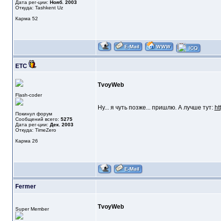
Дата рег-ции:
Нояб. 2003
Откуда: Tashkent Uz
Карма
52
ETC
TvoyWeb
Flash-coder
Ну... я чуть позже... пришлю. А лучше тут:
ht
Покинул форум
Сообщений всего:
5275
Дата рег-ции:
Дек. 2003
Откуда: TimeZero
Карма
26
Fermer
TvoyWeb
Super Member