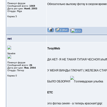
Покинул форум
Обязательно выложу фотку в скором време
Сообщений всего:
1069
Дата рег-ции:
Нояб. 2003
Откуда: Riga
Карма
5
net
TvoyWeb
Newbie
ДА НЕТ- Я НЕ ТАКАЯ ТУПАЯ ЧЕСНО!!!:shuffl
Покинул форум
Сообщений всего:
26
Дата рег-ции:
Янв. 2004
У МЕНЯ ВИНДЫ ГЛЮЧИТ ( ЖЕЛЕЗКА СТАР
Откуда: Питер
Карма
0
БЫЛО ОБЗОРА!!!
ETC
это фотка синяя - а теперь красная!:gigi: