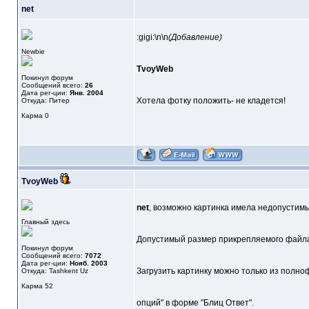
net
:gigi:\n\n
(Добавление)
Newbie
TvoyWeb
Покинул форум
Сообщений всего:
26
Дата рег-ции:
Янв. 2004
Хотела фотку положить- не кладется!
Откуда: Питер
Карма
0
TvoyWeb
net
, возможно картинка имела недопустимы
Главный здесь
Допустимый размер прикрепляемого файла 
Покинул форум
Сообщений всего:
7072
Дата рег-ции:
Нояб. 2003
Загрузить картинку можно только из полно
Откуда: Tashkent Uz
Карма
52
опций" в форме "Блиц Ответ".