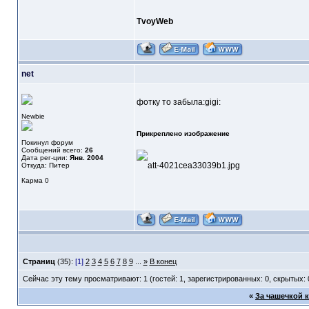
TvoyWeb
net
фотку то забыла:gigi:
Newbie
Прикреплено изображение
Покинул форум
Сообщений всего:
26
Дата рег-ции:
Янв. 2004
Откуда: Питер
Карма
0
Страниц
(35):
[1]
2
3
4
5
6
7
8
9
...
»
В конец
Сейчас эту тему просматривают: 1 (гостей: 1, зарегистрированных: 0, скрытых: 
«
За чашечкой 