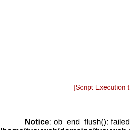
[Script Execution
Notice
: ob_end_flush(): faile