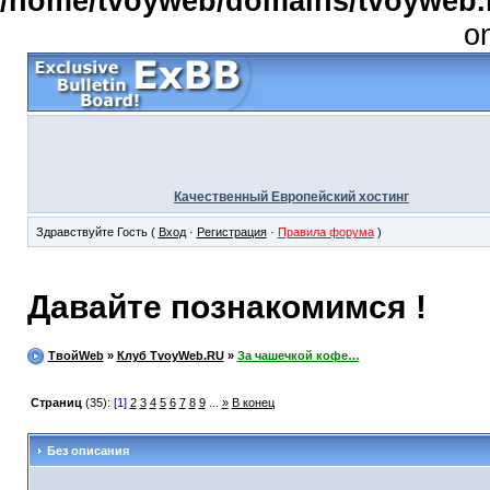
/home/tvoyweb/domains/tvoyweb.r
o
Качественный Европейский хостинг
Здравствуйте Гость (
Вход
·
Регистрация
·
Правила форума
)
Давайте познакомимся !
ТвойWeb
»
Клуб TvoyWeb.RU
»
За чашечкой кофе…
Страниц
(35):
[1]
2
3
4
5
6
7
8
9
...
»
В конец
Без описания