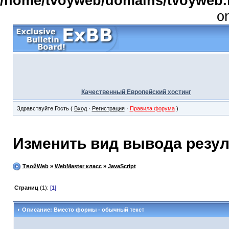
/home/tvoyweb/domains/tvoyweb.r
o
Качественный Европейский хостинг
Здравствуйте Гость (
Вход
·
Регистрация
·
Правила форума
)
Изменить вид вывода резул
ТвойWeb
»
WebMaster класс
»
JavaScript
Страниц
(1):
[1]
Описание: Вместо формы - обычный текст