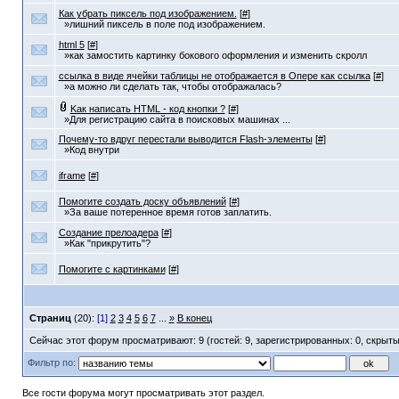
Как убрать пиксель под изображением.
[
#
]
»лишний пиксель в поле под изображением.
html 5
[
#
]
»как замостить картинку бокового оформления и изменить скролл
ссылка в виде ячейки таблицы не отображается в Опере как ссылка
[
#
]
»а можно ли сделать так, чтобы отображалась?
Kак написать HTML - код кнопки ?
[
#
]
»Для регистрацию сайта в поисковых машинах ...
Почему-то вдруг перестали выводится Flash-элементы
[
#
]
»Код внутри
iframe
[
#
]
Помогите создать доску объявлений
[
#
]
»За ваше потеренное время готов заплатить.
Создание прелоадера
[
#
]
»Как "прикрутить"?
Помогите с картинками
[
#
]
Страниц
(20):
[1]
2
3
4
5
6
7
...
»
В конец
Сейчас этот форум просматривают: 9 (гостей: 9, зарегистрированных: 0, скрыты
Фильтр по:
Все гости форума могут просматривать этот раздел.