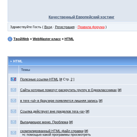
Качественный Европейский хостинг
Здравствуйте Гость (
Вход
·
Регистрация
·
Правила форума
)
ТвойWeb
»
WebMaster класс
»
HTML
HTML
Темы
Полезные ссылки-HTML
[
#
Стр.
2
]
Сайты которые помогут раскрутить группу в Одноклассниках
[
#
]
в теге <ul> в браузере появляется лишняя запись
[
#
]
Ссылка действует вне пределов тега <a>
[
#
]
Выпадающее меню. Проблема
[
#
]
скомпилированный HTML-файл справки
[
#
]
»с помощью какой программы просмотреть