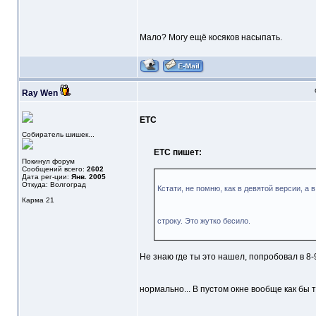
Мало? Могу ещё косяков насыпать.
Ray Wen
ETC
Собиратель шишек...
ETC пишет:
Покинул форум
Сообщений всего:
2602
Дата рег-ции:
Янв. 2005
Откуда: Волгоград
Кстати, не помню, как в девятой версии, а
Карма
21
строку. Это жутко бесило.
Не знаю где ты это нашел, попробовал в 8
нормально... В пустом окне вообще как бы 