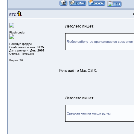
ETC
Леголегс пишет:
Flash-coder
Любое свёрнутое приложение со временем 
Покинул форум
Сообщений всего:
5275
Дата рег-ции:
Дек. 2003
Откуда: TimeZero
Карма
26
Речь идёт о Mac OS X.
Леголегс пишет:
Средняя кнопка мыши рулез