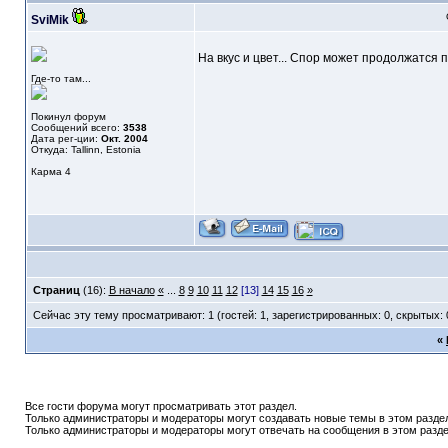
SviMik
На вкус и цвет... Спор может продолжатся 
Где-то там...
Покинул форум
Сообщений всего:
3538
Дата рег-ции:
Окт. 2004
Откуда: Tallinn, Estonia
Карма
4
Страниц
(16):
В начало
«
...
8
9
10
11
12
[13]
14
15
16
»
Сейчас эту тему просматривают: 1 (гостей: 1, зарегистрированных: 0, скрытых: 
«
Все гости форума могут просматривать этот раздел.
Только администраторы и модераторы могут создавать новые темы в этом разде
Только администраторы и модераторы могут отвечать на сообщения в этом разде