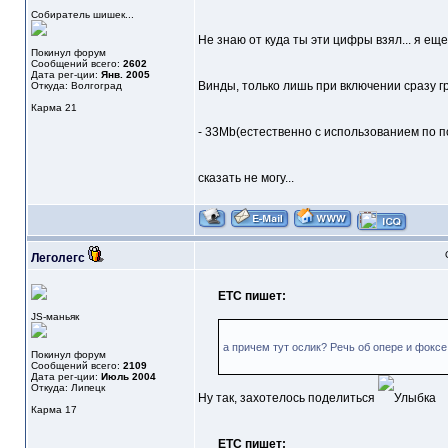
Собиратель шишек...
Не знаю от куда ты эти цифры взял... я еще
Покинул форум
Сообщений всего:
2602
Дата рег-ции:
Янв. 2005
Винды, только лишь при включении сразу гр
Откуда: Волгоград
Карма
21
- 33Mb(естественно с использованием по по
сказать не могу...
Леголегс
ETC пишет:
JS-маньяк
а причем тут ослик? Речь об опере и фоксе
Покинул форум
Сообщений всего:
2109
Дата рег-ции:
Июль 2004
Откуда: Липецк
Ну так, захотелось поделиться
Карма
17
ETC пишет: