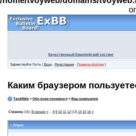
/home/tvoyweb/domains/tvoyweb.r
o
Качественный Европейский хостинг
Здравствуйте Гость (
Вход
·
Регистрация
·
Правила форума
)
Каким браузером пользуетес
ТвойWeb
»
Обо всем понемногу
»
Ваш компьютер
Страниц
(16):
В начало
«
...
8
9
10
11
12
[13]
14
15
16
»
Опрос