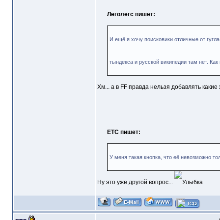
Леголегс пишет:
И ещё я хочу поисковики отличные от гугла
тындекса и русской википедии там нет. Ка
Хм... а в FF правда нельзя добавлять каки
ETC пишет:
У меня такая кнопка, что её невозможно то
Ну это уже другой вопрос...