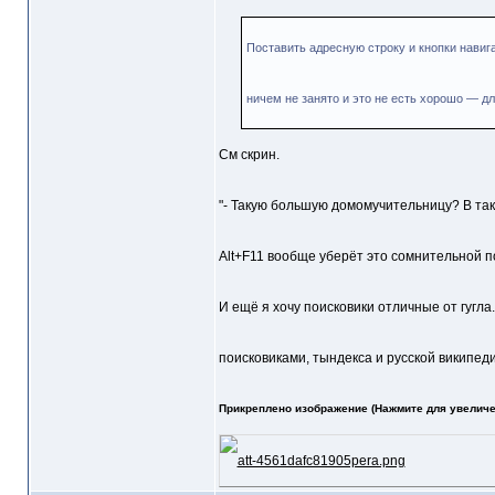
Поставить адресную строку и кнопки навиг
ничем не занято и это не есть хорошо — 
См скрин.
"- Такую большую домомучительницу? В так
Alt+F11 вообще уберёт это сомнительной 
И ещё я хочу поисковики отличные от гугла.
поисковиками, тындекса и русской википеди
Прикреплено изображение (Нажмите для увеличе