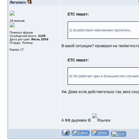
Леголегс
ETC пишет:
JS-маньяк
1) location.hash невозможно прочитать.
Покинул форум
Сообщений всего:
2109
Дата рег-ции:
Июль 2004
Откуда: Липецк
В какой ситуации? проверил на твоём посте 
Карма
17
ETC пишет:
4) Не работает ajax в большинстве случаев
Хм. Даже если действительно так, могу схо
А ФФ дырявее IE