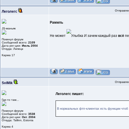
Отправлен
Леголегс
Рамиль
JS-маньяк
Не может
И зачем каждый раз
всё
пе
Покинул форум
Сообщений всего:
2109
Дата рег-ции:
Июль 2004
Откуда: Липецк
Карма
17
Отправлен
SviMik
Леголегс пишет:
Где-то там...
В нормальных фтп-клиентах есть функции чтоб
Покинул форум
Сообщений всего:
3538
Дата рег-ции:
Окт. 2004
Откуда: Tallinn, Estonia
Карма
4