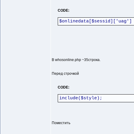
CODE:
$onlinedata[$sessid]['uag']
В whosonline.php ~35строка.
Перед строчкой
CODE:
include($style);
Поместить