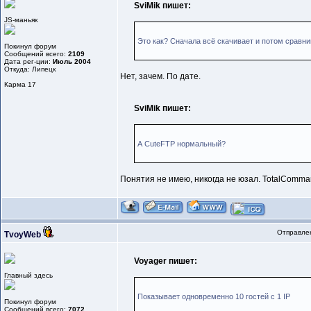
SviMik пишет:
JS-маньяк
Это как? Сначала всё скачивает и потом сравн
Покинул форум
Сообщений всего:
2109
Дата рег-ции:
Июль 2004
Откуда: Липецк
Нет, зачем. По дате.
Карма
17
SviMik пишет:
А CuteFTP нормальный?
Понятия не имею, никогда не юзал. TotalComm
Отправлен
TvoyWeb
Voyager пишет:
Главный здесь
Показывает одновременно 10 гостей с 1 IP
Покинул форум
Сообщений всего:
7072