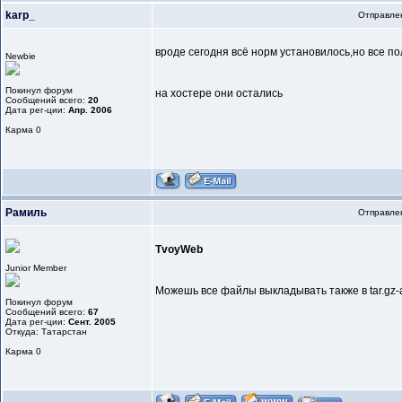
karp_
Отправлен
вроде сегодня всё норм установилось,но все по
Newbie
Покинул форум
на хостере они остались
Сообщений всего:
20
Дата рег-ции:
Апр. 2006
Карма
0
Рамиль
Отправлен
TvoyWeb
Junior Member
Можешь все файлы выкладывать также в tar.gz-а
Покинул форум
Сообщений всего:
67
Дата рег-ции:
Сент. 2005
Откуда: Татарстан
Карма
0