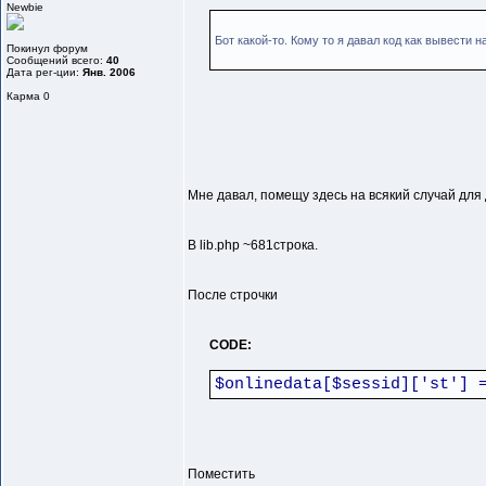
Newbie
Бот какой-то. Кому то я давал код как вывести н
Покинул форум
Сообщений всего:
40
Дата рег-ции:
Янв. 2006
Карма
0
Мне давал, помещу здесь на всякий случай для 
В lib.php ~681строка.
После строчки
CODE:
$onlinedata[$sessid]['st'] 
Поместить