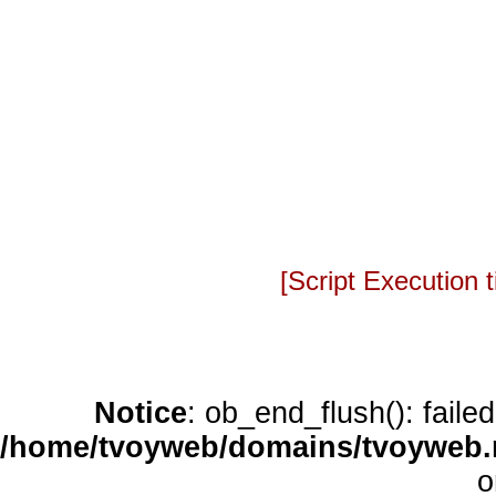
[Script Execution
Notice
: ob_end_flush(): faile
/home/tvoyweb/domains/tvoyweb.r
o