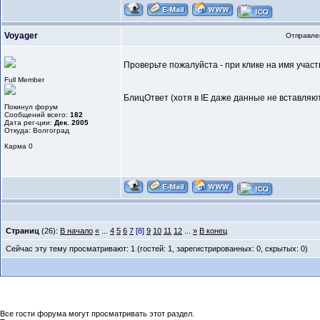
Voyager
Отправлен
Проверьте пожалуйста - при клике на имя участни
Full Member
БлицОтвет (хотя в IE даже данные не вставляют
Покинул форум
Сообщений всего:
182
Дата рег-ции:
Дек. 2005
Откуда: Волгоград
Карма
0
Страниц
(26):
В начало
«
...
4
5
6
7
[8]
9
10
11
12
...
»
В конец
Сейчас эту тему просматривают: 1 (гостей: 1, зарегистрированных: 0, скрытых: 0)
Все гости форума могут просматривать этот раздел.