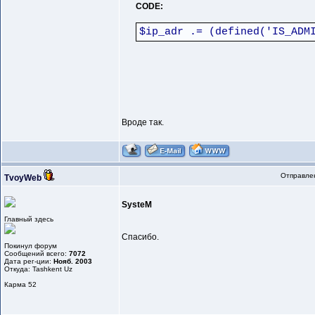
CODE:
$ip_adr .= (defined('IS_ADM
Вроде так.
Отправлен
TvoyWeb
SysteM
Главный здесь
Спасибо.
Покинул форум
Сообщений всего:
7072
Дата рег-ции:
Нояб. 2003
Откуда: Tashkent Uz
Карма
52