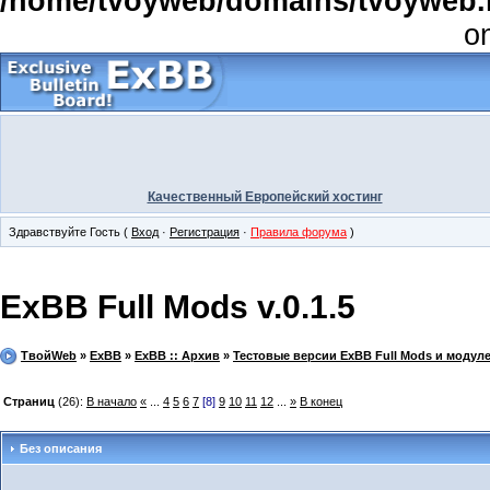
/home/tvoyweb/domains/tvoyweb.r
o
Качественный Европейский хостинг
Здравствуйте Гость (
Вход
·
Регистрация
·
Правила форума
)
ExBB Full Mods v.0.1.5
ТвойWeb
»
ExBB
»
ExBB :: Архив
»
Тестовые версии ExBB Full Mods и модул
Страниц
(26):
В начало
«
...
4
5
6
7
[8]
9
10
11
12
...
»
В конец
Без описания