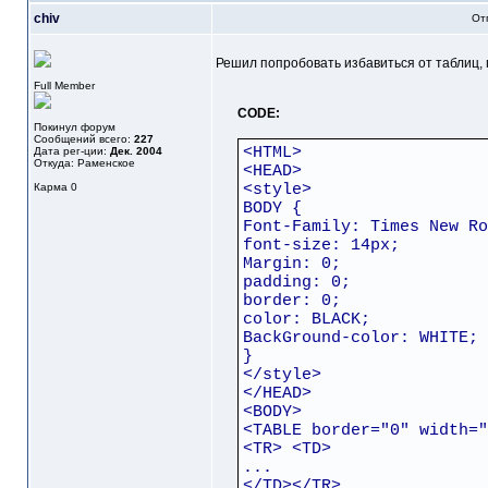
chiv
От
Решил попробовать избавиться от таблиц, 
Full Member
CODE:
Покинул форум
Сообщений всего:
227
<HTML>
Дата рег-ции:
Дек. 2004
Откуда: Раменское
<HEAD>
Карма
0
<style>
BODY {
Font-Family: Times New Ro
font-size: 14px;
Margin: 0;
padding: 0;
border: 0;
color: BLACK;
BackGround-color: WHITE;
}
</style>
</HEAD>
<BODY>
<TABLE border="0" width="
<TR> <TD>
...
</TD></TR>