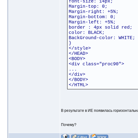
font-size: 14px;
Margin-top: 0;
Margin-right: +5%;
Margin-bottom: 0;
Margin-left: +5%;
border : 4px solid red;
color: BLACK;
BackGround-color: WHITE;
}
</style>
</HEAD>
<BODY>
<div class="proc90">
...
</div>
</BODY>
</HTML>
В результате в ИЕ появилась горизонтальн
Почему?