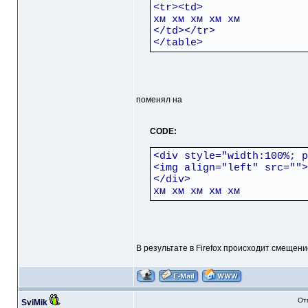
<tr><td>
хм хм хм хм хм
</td></tr>
</table>
поменял на
CODE:
<div style="width:100%; p
<img align="left" src="">
</div>
хм хм хм хм хм
В результате в Firefox происходит смещени
От
SviMik