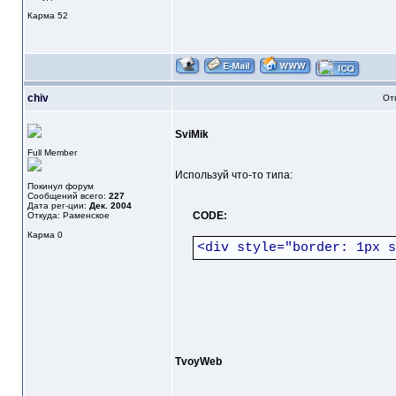
Карма
52
chiv
От
SviMik
Full Member
Используй что-то типа:
Покинул форум
Сообщений всего:
227
Дата рег-ции:
Дек. 2004
CODE:
Откуда: Раменское
Карма
0
<div style="border: 1px s
TvoyWeb