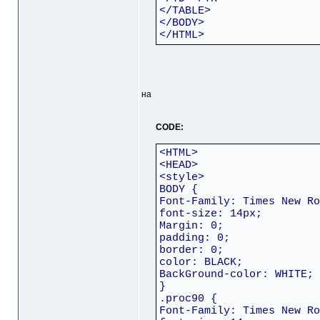
</TABLE>
</BODY>
</HTML>
на
CODE:
<HTML>
<HEAD>
<style>
BODY {
Font-Family: Times New Ro
font-size: 14px;
Margin: 0;
padding: 0;
border: 0;
color: BLACK;
BackGround-color: WHITE;
}
.proc90 {
Font-Family: Times New Ro