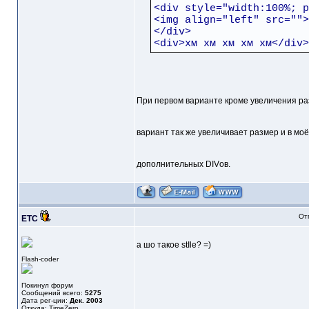
<div style="width:100%; p
<img align="left" src="">
</div>
<div>хм хм хм хм хм</div>
При первом варианте кроме увеличения разм
вариант так же увеличивает размер и в мо
дополнительных DIVов.
От
ETC
а шо такое stIle? =)
Flash-coder
Покинул форум
Сообщений всего:
5275
Дата рег-ции:
Дек. 2003
Откуда: TimeZero