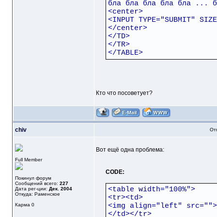
бла бла бла бла бла ... б
<center>
<INPUT TYPE="SUBMIT" SIZE
</center>
</TD>
</TR>
</TABLE>
Кто что посоветует?
chiv
От
Вот ещё одна проблема:
Full Member
CODE:
Покинул форум
Сообщений всего:
227
<table width="100%">
Дата рег-ции:
Дек. 2004
Откуда: Раменское
<tr><td>
Карма
0
<img align="left" src="">
</td></tr>