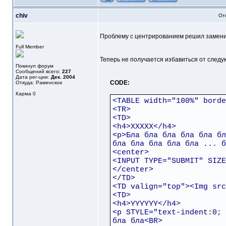
chiv
От
Проблему с центрированием решил заменив
Full Member
Теперь не получается избавиться от след
Покинул форум
Сообщений всего:
227
Дата рег-ции:
Дек. 2004
CODE:
Откуда: Раменское
Карма
0
<TABLE width="100%" borde
<TR>
<TD>
<h4>ХХХХХ</h4>
<p>Бла бла бла бла бла бл
бла бла бла бла бла ... б
<center>
<INPUT TYPE="SUBMIT" SIZE
</center>
</TD>
<TD valign="top"><Img src
<TD>
<h4>YYYYYY</h4>
<p STYLE="text-indent:0; 
бла бла<BR>