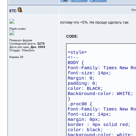
От
ETC
потому что +5%. Не проще сделать так:
Flash-coder
CODE:
Покинул форум
Сообщений всего:
5275
Дата рег-ции:
Дек. 2003
Откуда: TimeZero
<style>
Карма
26
<!--
BODY {
Font-Family: Times New Ro
font-size: 14px;
Margin: 0;
padding: 0;
color: BLACK;
BackGround-color: WHITE;
}
.proc90 {
Font-Family: Times New Ro
font-size: 14px;
margin: 0px;
border : 4px solid red;
color: black;
background-color: white;