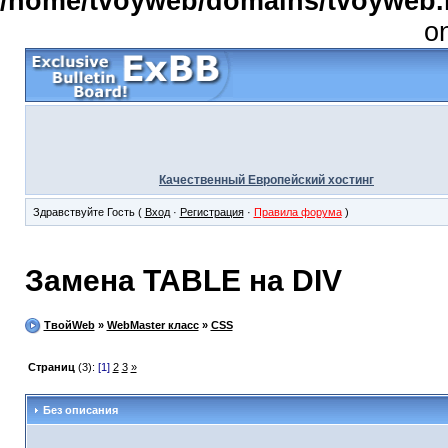
/home/tvoyweb/domains/tvoyweb.r
o
Качественный Европейский хостинг
Здравствуйте Гость (
Вход
·
Регистрация
·
Правила форума
)
Замена TABLE на DIV
ТвойWeb
»
WebMaster класс
»
CSS
Страниц
(3):
[1]
2
3
»
Без описания