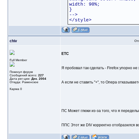
width: 90%;
}
-->
</style>
chiv
От
ЕТС
Full Member
Я пробовал так сделать - Firefox упорно н
Покинул форум
Сообщений всего:
227
Дата рег-ции:
Дек. 2004
А если не ставить "+", то Опера отказывает
Откуда: Раменское
Карма
0
ПС Может глюки из-за того, что я переделы
ППС Этот же DIV корректно отобразился во 