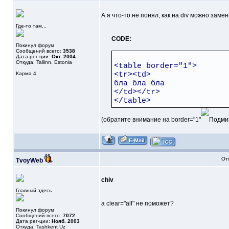
А я что-то не понял, как на div можно заме
Где-то там...
CODE:
Покинул форум
Сообщений всего:
3538
Дата рег-ции:
Окт. 2004
Откуда: Tallinn, Estonia
<table border="1">
Карма
4
<tr><td>
бла бла бла
</td></tr>
</table>
(обратите внимание на border="1"
От
TvoyWeb
chiv
Главный здесь
а clear="all" не поможет?
Покинул форум
Сообщений всего:
7072
Дата рег-ции:
Нояб. 2003
Откуда: Tashkent Uz