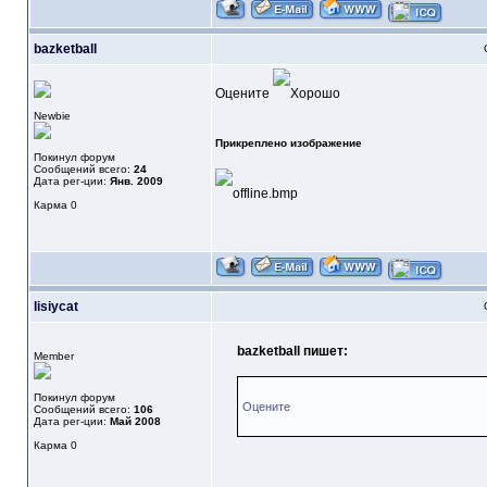
bazketball
Оцените
Newbie
Прикреплено изображение
Покинул форум
Сообщений всего:
24
Дата рег-ции:
Янв. 2009
Карма
0
lisiycat
bazketball пишет:
Member
Покинул форум
Оцените
Сообщений всего:
106
Дата рег-ции:
Май 2008
Карма
0