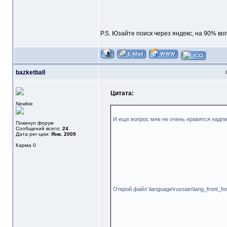
P.S. Юзайте поиск через яндекс, на 90% во
bazketball
Цитата:
Newbie
И еще вопрос мне не очень нравятся надп
Покинул форум
Сообщений всего:
24
Дата рег-ции:
Янв. 2009
Карма
0
Открой файл \language\russian\lang_front_for