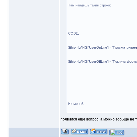
Там найдешь такие строки:
CODE:
$this->LANG['UserOnLine'] = 'Просматривает
$this->LANG['UserOffLine'] = 'Покинул форум<
Их меняй.
появился еще вопрос. а можно вообще не те