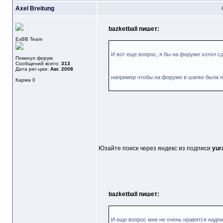
Axel Breitung
bazketball пишет:
ExBB Team
И вот еще вопрос, я бы на форуме хотел с
Покинул форум
Сообщений всего:
313
Дата рег-ции:
Авг. 2008
например чтобы на форуме в шапке была на
Карма
0
Юзайте поиск через яндекс из подписи
yur
bazketball пишет:
И еще вопрос мне не очень нравятся надп