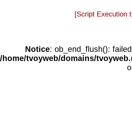
[Script Execution
Notice
: ob_end_flush(): faile
/home/tvoyweb/domains/tvoyweb.r
o