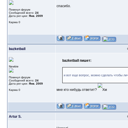
спасибо.
Покинул форум
Сообщений всего:
24
Дата рег-ции:
Янв. 2009
Карма
0
bazketball
bazketball пишет:
Newbie
и вот еще вопрос, можно сделать чтобы ли
Покинул форум
Сообщений всего:
24
Дата рег-ции:
Янв. 2009
мне кто нибудь ответит?
Карма
0
Artur S.