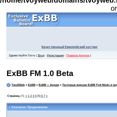
/home/tvoyweb/domains/tvoyweb.r
o
Качественный Европейский хостинг
Здравствуйте Гость (
Вход
·
Регистрация
·
Правила форума
)
ExBB FM 1.0 Beta
ТвойWeb
»
ExBB
»
ExBB :: Архив
»
Тестовые версии ExBB Full Mods и м
Страниц
(7):
«
1
2
3
4
[5]
6
7
»
Описание: Продолжение