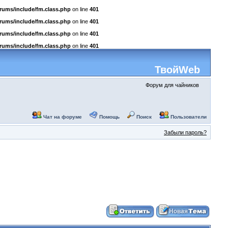
rums/include/fm.class.php
on line
401
rums/include/fm.class.php
on line
401
rums/include/fm.class.php
on line
401
rums/include/fm.class.php
on line
401
ТвойWeb
Форум для чайников
Чат на форуме
Помощь
Поиск
Пользователи
Забыли пароль?