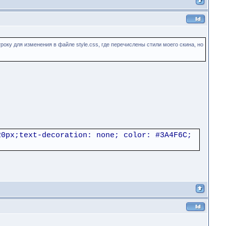
ку для изменения в файле style.css, где перечислены стили моего скина, но
20px;text-decoration: none; color: #3A4F6C;