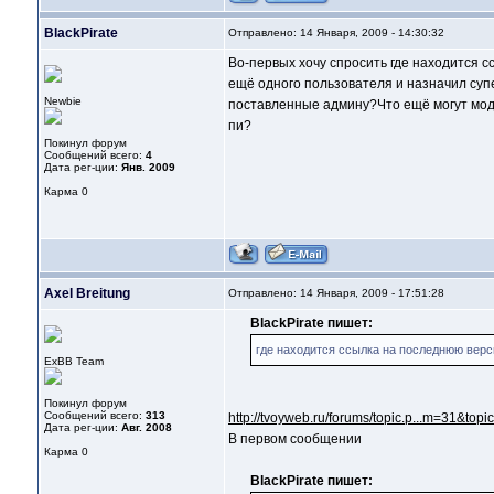
BlackPirate
Отправлено: 14 Января, 2009 - 14:30:32
Во-первых хочу спросить где находится 
ещё одного пользователя и назначил су
Newbie
поставленные админу?Что ещё могут моде
пи?
Покинул форум
Сообщений всего:
4
Дата рег-ции:
Янв. 2009
Карма
0
Axel Breitung
Отправлено: 14 Января, 2009 - 17:51:28
BlackPirate пишет:
где находится ссылка на последнюю вер
ExBB Team
Покинул форум
Сообщений всего:
313
http://tvoyweb.ru/forums/topic.p...m=31&topi
Дата рег-ции:
Авг. 2008
В первом сообщении
Карма
0
BlackPirate пишет: