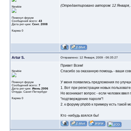
(Отредактировано автором: 12 Января, 2
Newbie
Покинул форум
Сообщений всего:
43
Дата рег-ции:
Сент. 2008
Карма
0
Artur S.
Отправлено: 12 Января, 2009 - 06:35:27
Привет Всем!
Спасибо за оказанную помощь - ваши сов
Newbie
У меня появились предложения по улуч
Покинул форум
Сообщений всего:
7
1. Вот при регистрации новых пользовате
Дата рег-ции:
Июнь 2006
Откуда: Санкт-Петербург
Но возникает вопрос - если человек ввел 
Карма
0
"подтверждение пароля"!
2. к форуму phpbb к примеру есть такой 
Кто -нибудь взялся бы!