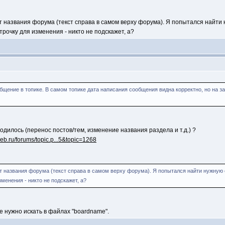
 названия форума (текст справа в самом верху форума). Я попытался найти н
трочку для изменения - никто не подскажет, а?
бщение в топике. В самом топике дата написания сообщения видна корректно, но на з
одилось (перенос постов/тем, изменение названия раздела и т.д.) ?
web.ru/forums/topic.p...5&topic=1268
 названия форума (текст справа в самом верху форума). Я попытался найти нужную ст
менения - никто не подскажет, а?
бе нужно искать в файлах "boardname".