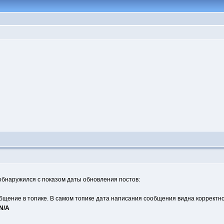
 обнаружился с показом даты обновления постов:
бщение в топике. В самом топике дата написания сообщения видна корректно
N/A