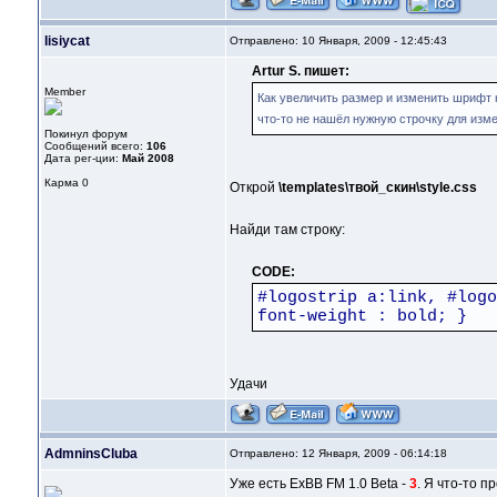
lisiycat
Отправлено: 10 Января, 2009 - 12:45:43
Artur S. пишет:
Member
Как увеличить размер и изменить шрифт н
что-то не нашёл нужную строчку для изме
Покинул форум
Сообщений всего:
106
Дата рег-ции:
Май 2008
Карма
0
Открой
\templates\твой_скин\style.css
Найди там строку:
CODE:
#logostrip a:link, #logo
font-weight : bold; }
Удачи
AdmninsCluba
Отправлено: 12 Января, 2009 - 06:14:18
Уже есть ExBB FM 1.0 Beta -
3
. Я что-то п