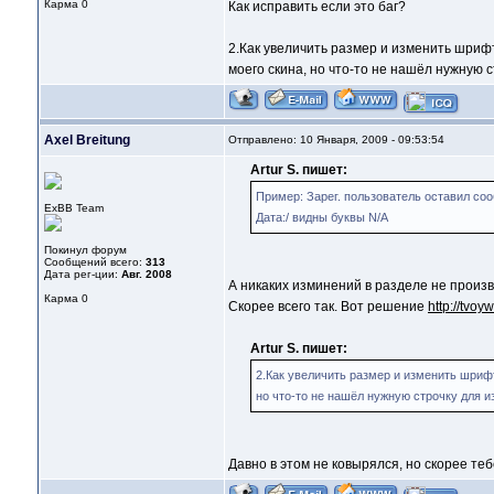
Карма
0
Как исправить если это баг?
2.Как увеличить размер и изменить шрифт
моего скина, но что-то не нашёл нужную с
Axel Breitung
Отправлено: 10 Января, 2009 - 09:53:54
Artur S. пишет:
Пример: Зарег. пользователь оставил соо
ExBB Team
Дата:/ видны буквы N/A
Покинул форум
Сообщений всего:
313
Дата рег-ции:
Авг. 2008
А никаких изминений в разделе не произв
Карма
0
Скорее всего так. Вот решение
http://tvoy
Artur S. пишет:
2.Как увеличить размер и изменить шрифт
но что-то не нашёл нужную строчку для из
Давно в этом не ковырялся, но скорее те