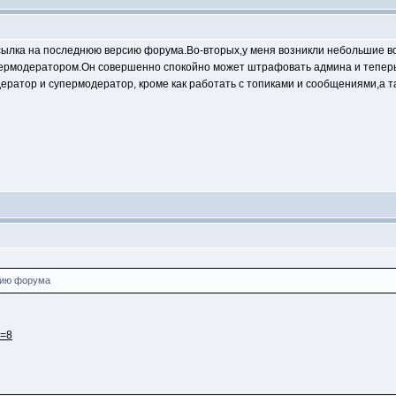
ссылка на последнюю версию форума.Во-вторых,у меня возникли небольшие 
пермодератором.Он совершенно спокойно может штрафовать админа и теперь 
ратор и супермодератор, кроме как работать с топиками и сообщениями,а т
сию форума
c=8