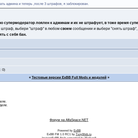
ь админа и теперь ,после 3 штрафов, я заблокирован.
о супермодератор лоялен к админам и их не штрафует, в тоже время суп
бя штраф, выбери "штраф" в любом
своем
сообщении и выбери "снять штраф",
ть с себя бан.
: 0)
«
Тестовые версии ExBB Full Mods и модулей
»
еле.
деле.
Форум на AlfaSpace.NET
Powered by
ExBB
ExBB FM 1.0 RC1 by
TvoyWeb.ru