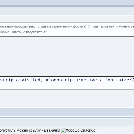
азвания форума (текст справа в самом верху форума). Я попытался найти нужную стро
нения - никто не подскажет, а?
strip a:visited, #logostrip a:active { font-size:
ропустил? Можно ссылку на закачку!
Спасибо.