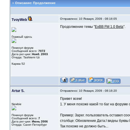
Описание: Продолжение
Отправлено: 10 Января, 2009 - 08:16:05
TvoyWeb
Продолжение темы "
ExBB FM 1.0 Beta
".
Главный здесь
Покинул форум
Сообщений всего:
7072
Дата рег-ции:
Нояб. 2003
Откуда: Tashkent Uz
Карма
52
Artur S.
Отправлено: 10 Января, 2009 - 08:16:20
Привет всем!
1. У меня похоже какой то баг на форуме
Newbie
Пример: Зарег. пользователь оставил соо
Покинул форум
Сообщений всего:
7
столбце: Обновление Дата:/ видны буквы
Дата рег-ции:
Июнь 2006
Откуда: Санкт-Петербург
Так похоже не должно быть...