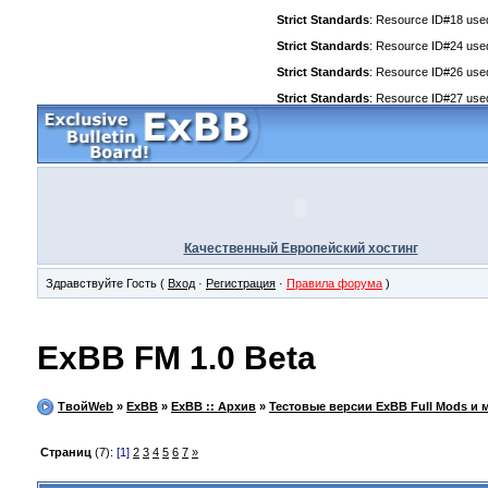
Strict Standards
: Resource ID#18 used 
Strict Standards
: Resource ID#24 used 
Strict Standards
: Resource ID#26 used 
Strict Standards
: Resource ID#27 used 
Качественный Европейский хостинг
Здравствуйте Гость (
Вход
·
Регистрация
·
Правила форума
)
ExBB FM 1.0 Beta
ТвойWeb
»
ExBB
»
ExBB :: Архив
»
Тестовые версии ExBB Full Mods и 
Страниц
(7):
[1]
2
3
4
5
6
7
»