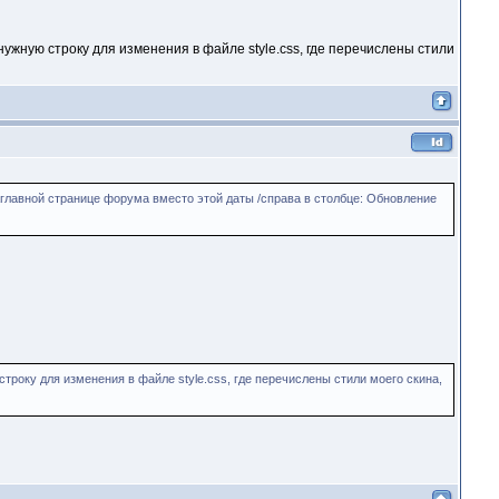
ужную строку для изменения в файле style.css, где перечислены стили
аглавной странице форума вместо этой даты /справа в столбце: Обновление
року для изменения в файле style.css, где перечислены стили моего скина,