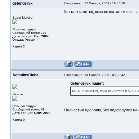
defenderyk
Отправлено: 12 Января, 2009 - 19:05:58
Как мне кажется, пока нехватает и оче
Super Member
Покинул форум
Сообщений всего:
709
Дата рег-ции:
Окт. 2007
Откуда: Россия
Карма
3
AdmninsCluba
Отправлено: 13 Января, 2009 - 03:20:42
defenderyk пишет:
Как мне кажется, пока нехватает и оче
Newbie
Покинул форум
Сообщений всего:
43
Полностью одобряю, без подфорумов не 
Дата рег-ции:
Сент. 2008
Карма
0