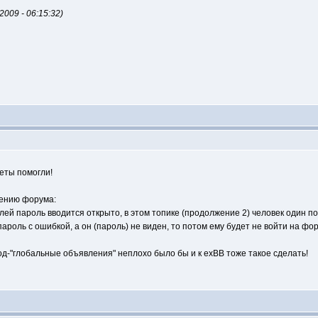
009 - 06:15:32)
еты помогли!
шению форума:
лей пароль вводится открыто, в этом топике (продолжение 2) человек один по
пароль с ошибкой, а он (пароль) не виден, то потом ему будет не войти на фор
мод-"глобальные объявления" неплохо было бы и к exBB тоже такое сделать!