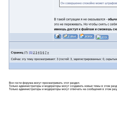
Он совершенно спокойно может штрафоват
В такой ситуации я не оказывался -
обычн
это не переживать. Но чтобы снять с се
имеешь доступ к файлам и сможешь сня
Страниц
(7):
[1]
2
3
4
5
6
7
»
Сейчас эту тему просматривают: 3 (гостей: 3, зарегистрированных: 0, скрытых
Все гости форума могут просматривать этот раздел.
Только администраторы и модераторы могут создавать новые темы в этом разд
Только администраторы и модераторы могут отвечать на сообщения в этом раз