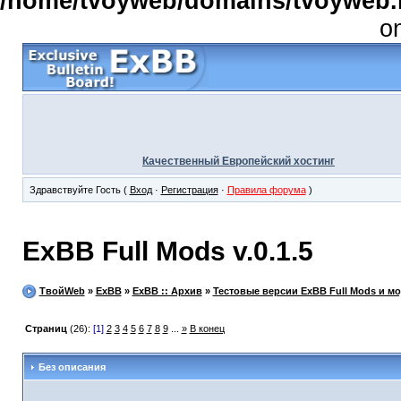
/home/tvoyweb/domains/tvoyweb.r
o
Качественный Европейский хостинг
Здравствуйте Гость (
Вход
·
Регистрация
·
Правила форума
)
ExBB Full Mods v.0.1.5
ТвойWeb
»
ExBB
»
ExBB :: Архив
»
Тестовые версии ExBB Full Mods и м
Страниц
(26):
[1]
2
3
4
5
6
7
8
9
...
»
В конец
Без описания