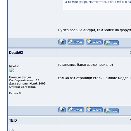
а то мои юзеры часто статью по 1 мб выкл
Ну это вообще абсурд, тем более на форум
Death62
установил. багов вроде невидно)
Newbie
Покинул форум
только вот страници стали немного медленн
Сообщений всего:
18
Дата рег-ции:
Нояб. 2005
Откуда: Волгоград
Карма
0
TEiD