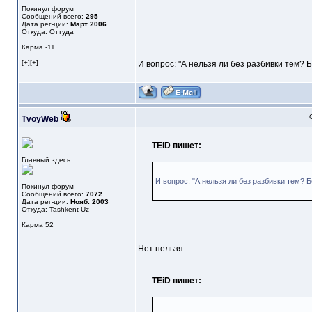
Покинул форум
Сообщений всего:
295
Дата рег-ции:
Март 2006
Откуда: Оттуда
Карма
-11
[+][+]
И вопрос: "А нельзя ли без разбивки тем? 
TvoyWeb
TEiD пишет:
Главный здесь
И вопрос: "А нельзя ли без разбивки тем? Б
Покинул форум
Сообщений всего:
7072
Дата рег-ции:
Нояб. 2003
Откуда: Tashkent Uz
Карма
52
Нет нельзя.
TEiD пишет: