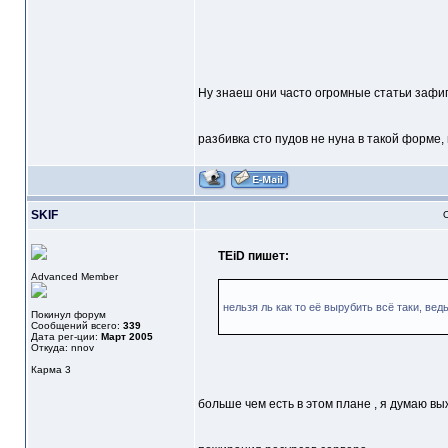
Ну знаеш они часто огромные статьи зафига
разбивка сто пудов не нуна в такой форме, 
SKIF
О
TEiD пишет:
Advanced Member
нельзя ль как то её вырубить всё таки, вед
Покинул форум
Сообщений всего:
339
Дата рег-ции:
Март 2005
Откуда: nnov
Карма
3
больше чем есть в этом плане , я думаю в