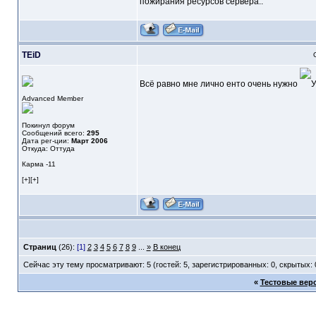
пожирания ресурсов сервера..
TEiD
Всё равно мне лично енто очень нужно
Advanced Member
Покинул форум
Сообщений всего:
295
Дата рег-ции:
Март 2006
Откуда: Оттуда
Карма
-11
[+][+]
Страниц
(26):
[1]
2
3
4
5
6
7
8
9
...
»
В конец
Сейчас эту тему просматривают: 5 (гостей: 5, зарегистрированных: 0, скрытых: 
«
Тестовые верс