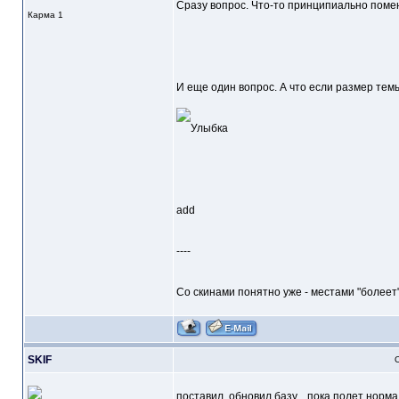
Сразу вопрос. Что-то принципиально поменя
Карма
1
И еще один вопрос. А что если размер темы
add
----
Со скинами понятно уже - местами "болеет".
SKIF
О
поставил, обновил базу... пока полет нор