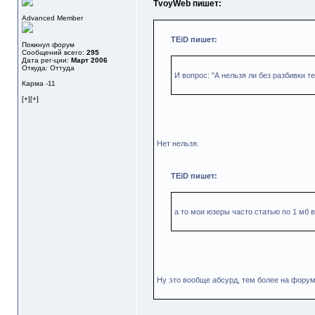
TvoyWeb пишет:
Advanced Member
TEiD пишет:
Покинул форум
Сообщений всего:
295
Дата рег-ции:
Март 2006
Откуда: Оттуда
И вопрос: "А нельзя ли без разбивки т
Карма
-11
[+][+]
Нет нельзя.
TEiD пишет:
а то мои юзеры часто статью по 1 мб
Ну это вообще абсурд, тем более на форум