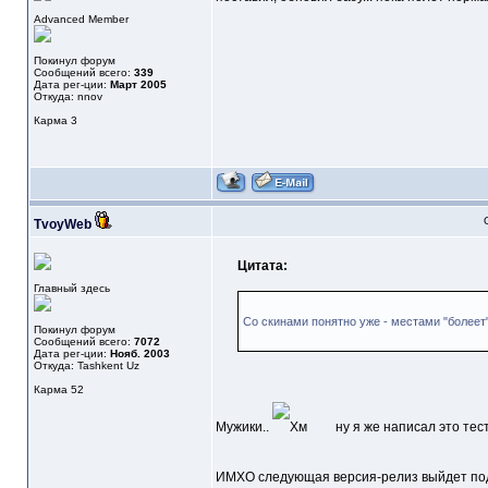
Advanced Member
Покинул форум
Сообщений всего:
339
Дата рег-ции:
Март 2005
Откуда: nnov
Карма
3
TvoyWeb
Цитата:
Главный здесь
Со скинами понятно уже - местами "болеет"
Покинул форум
Сообщений всего:
7072
Дата рег-ции:
Нояб. 2003
Откуда: Tashkent Uz
Карма
52
Мужики..
ну я же написал это тес
ИМХО следующая версия-релиз выйдет под но